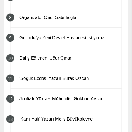
Organizatör Onur Sabırlıoğlu
8
Gelibolu’ya Yeni Devlet Hastanesi İstiyoruz
9
Dalış Eğitmeni Uğur Çınar
10
‘Soğuk Lodos’ Yazarı Burak Özcan
11
Jeofizik Yüksek Mühendisi Gökhan Arslan
12
‘Kanlı Yalı’ Yazarı Melis Büyükplevne
13