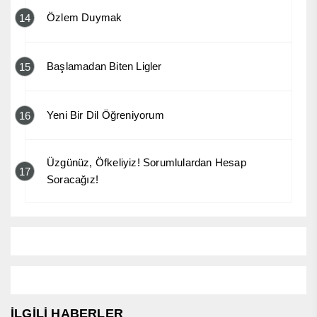
Özlem Duymak
14
Başlamadan Biten Ligler
15
Yeni Bir Dil Öğreniyorum
16
Üzgünüz, Öfkeliyiz! Sorumlulardan Hesap
17
Soracağız!
İLGİLİ HABERLER