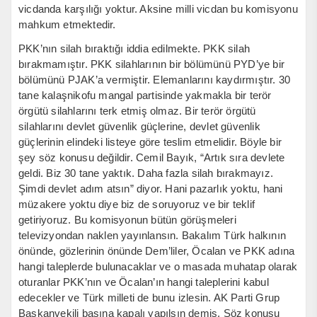
vicdanda karşılığı yoktur. Aksine milli vicdan bu komisyonu
mahkum etmektedir.
PKK’nın silah bıraktığı iddia edilmekte. PKK silah
bırakmamıştır. PKK silahlarının bir bölümünü PYD’ye bir
bölümünü PJAK’a vermiştir. Elemanlarını kaydırmıştır. 30
tane kalaşnikofu mangal partisinde yakmakla bir terör
örgütü silahlarını terk etmiş olmaz. Bir terör örgütü
silahlarını devlet güvenlik güçlerine, devlet güvenlik
güçlerinin elindeki listeye göre teslim etmelidir. Böyle bir
şey söz konusu değildir. Cemil Bayık, “Artık sıra devlete
geldi. Biz 30 tane yaktık. Daha fazla silah bırakmayız.
Şimdi devlet adım atsın” diyor. Hani pazarlık yoktu, hani
müzakere yoktu diye biz de soruyoruz ve bir teklif
getiriyoruz. Bu komisyonun bütün görüşmeleri
televizyondan naklen yayınlansın. Bakalım Türk halkının
önünde, gözlerinin önünde Dem’liler, Öcalan ve PKK adına
hangi taleplerde bulunacaklar ve o masada muhatap olarak
oturanlar PKK’nın ve Öcalan’ın hangi taleplerini kabul
edecekler ve Türk milleti de bunu izlesin. AK Parti Grup
Başkanvekili basına kapalı yapılsın demiş. Söz konusu