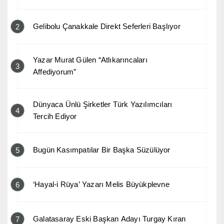
Gelibolu Çanakkale Direkt Seferleri Başlıyor
2
Yazar Murat Gülen “Atlıkarıncaları
3
Affediyorum”
Dünyaca Ünlü Şirketler Türk Yazılımcıları
4
Tercih Ediyor
Bugün Kasımpatılar Bir Başka Süzülüyor
5
‘Hayal-i Rüya’ Yazarı Melis Büyükplevne
6
Galatasaray Eski Başkan Adayı Turgay Kıran
7