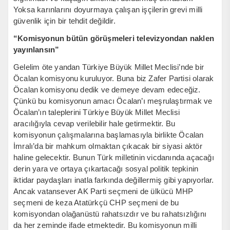
Yoksa karınlarını doyurmaya çalışan işçilerin grevi milli
güvenlik için bir tehdit değildir.
“Komisyonun bütün görüşmeleri televizyondan naklen
yayınlansın”
Gelelim öte yandan Türkiye Büyük Millet Meclisi’nde bir
Öcalan komisyonu kuruluyor. Buna biz Zafer Partisi olarak
Öcalan komisyonu dedik ve demeye devam edeceğiz.
Çünkü bu komisyonun amacı Öcalan’ı meşrulaştırmak ve
Öcalan’ın taleplerini Türkiye Büyük Millet Meclisi
aracılığıyla cevap verilebilir hale getirmektir. Bu
komisyonun çalışmalarına başlamasıyla birlikte Öcalan
İmralı’da bir mahkum olmaktan çıkacak bir siyasi aktör
haline gelecektir. Bunun Türk milletinin vicdanında açacağı
derin yara ve ortaya çıkartacağı sosyal politik tepkinin
iktidar paydaşları inatla farkında değillermiş gibi yapıyorlar.
Ancak vatansever AK Parti seçmeni de ülkücü MHP
seçmeni de keza Atatürkçü CHP seçmeni de bu
komisyondan olağanüstü rahatsızdır ve bu rahatsızlığını
da her zeminde ifade etmektedir. Bu komisyonun milli