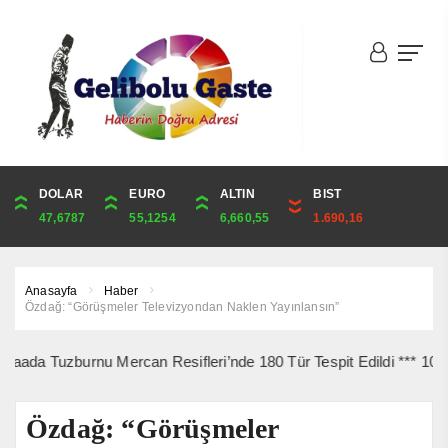
DOLAR
ONS
EURO
ALTIN
ALTIN
ÇEYREK
BIST
CUMHURİYET
47,6787
4,341,81
55,1254
6,660,55
6,660,55
10,889,99
1.690,16
44,750,00
Anasayfa
Haber
Özdağ: “Görüşmeler Televizyondan Naklen Yayınlansın”
uzburnu Mercan Resifleri’nde 180 Tür Tespit Edildi *** 10 Ağustos’
Özdağ: “Görüşmeler