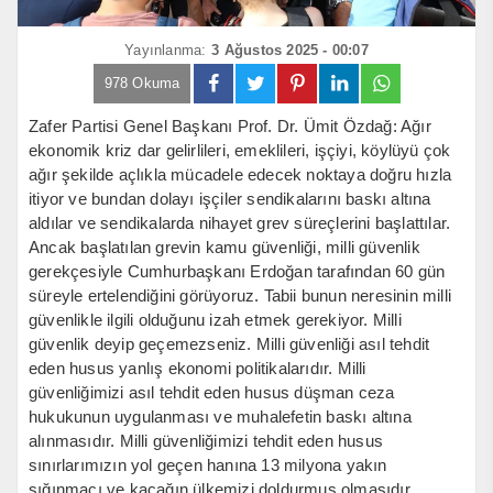
Yayınlanma:
3 Ağustos 2025 - 00:07
978 Okuma
Zafer Partisi Genel Başkanı Prof. Dr. Ümit Özdağ: Ağır
ekonomik kriz dar gelirlileri, emeklileri, işçiyi, köylüyü çok
ağır şekilde açlıkla mücadele edecek noktaya doğru hızla
itiyor ve bundan dolayı işçiler sendikalarını baskı altına
aldılar ve sendikalarda nihayet grev süreçlerini başlattılar.
Ancak başlatılan grevin kamu güvenliği, milli güvenlik
gerekçesiyle Cumhurbaşkanı Erdoğan tarafından 60 gün
süreyle ertelendiğini görüyoruz. Tabii bunun neresinin milli
güvenlikle ilgili olduğunu izah etmek gerekiyor. Milli
güvenlik deyip geçemezseniz. Milli güvenliği asıl tehdit
eden husus yanlış ekonomi politikalarıdır. Milli
güvenliğimizi asıl tehdit eden husus düşman ceza
hukukunun uygulanması ve muhalefetin baskı altına
alınmasıdır. Milli güvenliğimizi tehdit eden husus
sınırlarımızın yol geçen hanına 13 milyona yakın
sığınmacı ve kaçağın ülkemizi doldurmuş olmasıdır.