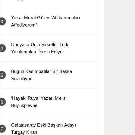
Yazar Murat Gülen “Atlıkarıncaları
3
Affediyorum”
Dünyaca Ünlü Şirketler Türk
4
Yazılımcıları Tercih Ediyor
Bugün Kasımpatılar Bir Başka
5
Süzülüyor
‘Hayal-i Rüya’ Yazarı Melis
6
Büyükplevne
Galatasaray Eski Başkan Adayı
7
Turgay Kıran