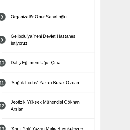
Organizatör Onur Sabırlıoğlu
8
Gelibolu’ya Yeni Devlet Hastanesi
9
İstiyoruz
Dalış Eğitmeni Uğur Çınar
10
‘Soğuk Lodos’ Yazarı Burak Özcan
11
Jeofizik Yüksek Mühendisi Gökhan
12
Arslan
‘Kanlı Yalı’ Yazarı Melis Büyükplevne
13