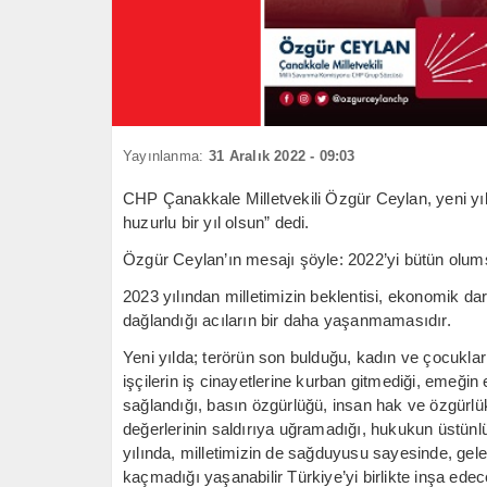
Yayınlanma:
31 Aralık 2022 - 09:03
CHP Çanakkale Milletvekili Özgür Ceylan, yeni yıl 
huzurlu bir yıl olsun” dedi.
Özgür Ceylan’ın mesajı şöyle: 2022’yi bütün olumsuz
2023 yılından milletimizin beklentisi, ekonomik dar
dağlandığı acıların bir daha yaşanmamasıdır.
Yeni yılda; terörün son bulduğu, kadın ve çocukla
işçilerin iş cinayetlerine kurban gitmediği, emeğin
sağlandığı, basın özgürlüğü, insan hak ve özgürlük
değerlerinin saldırıya uğramadığı, hukukun üstün
yılında, milletimizin de sağduyusu sayesinde, gele
kaçmadığı yaşanabilir Türkiye’yi birlikte inşa edec