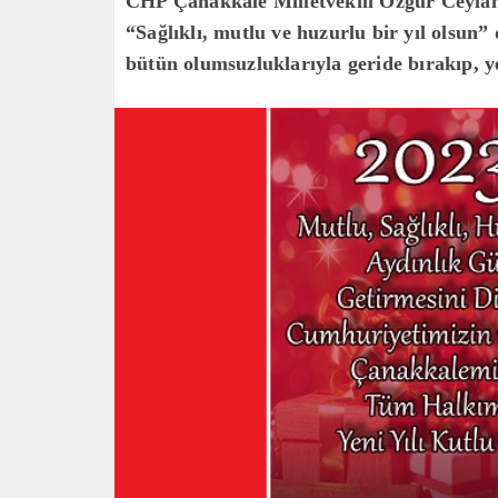
CHP Çanakkale Milletvekili Özgür Ceylan, 
“Sağlıklı, mutlu ve huzurlu bir yıl olsun”
bütün olumsuzluklarıyla geride bırakıp, ye