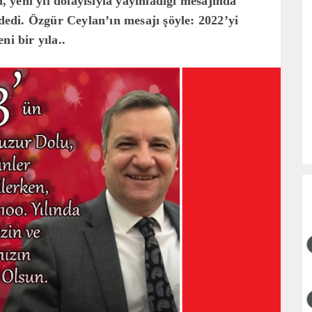
yeni yıl dolayısıyla yayınladığı mesajında
 dedi. Özgür Ceylan’ın mesajı şöyle: 2022’yi
ni bir yıla..