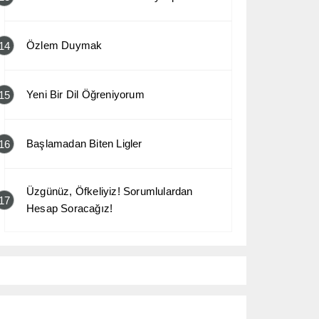
Özlem Duymak
14
Yeni Bir Dil Öğreniyorum
15
Başlamadan Biten Ligler
16
Üzgünüz, Öfkeliyiz! Sorumlulardan
17
Hesap Soracağız!