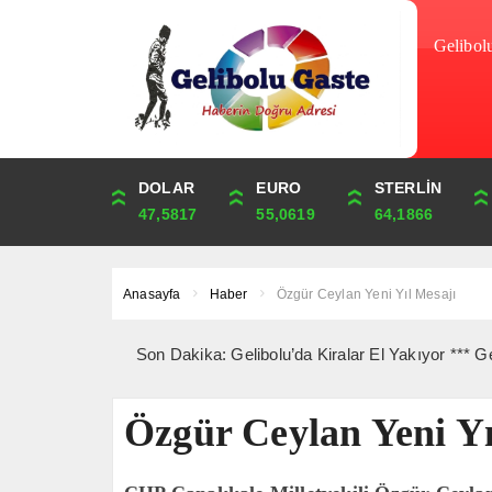
Gelibol
DOLAR
ONS
EURO
ALTIN
STERLİN
ÇEYREK
47,5817
4,265,58
55,0619
6,527,46
64,1866
10,672,40
Anasayfa
Haber
Özgür Ceylan Yeni Yıl Mesajı
Son Dakika: Gelibolu’da Kiralar El Yakıyor *** Gelibolu 
Özgür Ceylan Yeni Yı