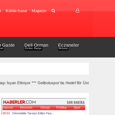
i
Kültür-Sanat
Magazin
u Gaste
Deli Orman
Eczaneler
alı
Online Radyo
Nöbetçi
 Ettiriyor *** Geliboluspor’da Hedef Bir Üst Lig *** Gelibolu İlçe 