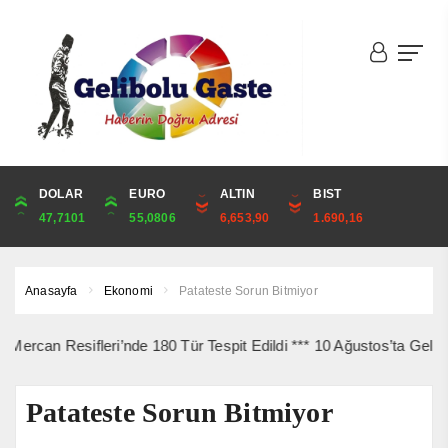
DOLAR
ONS
EURO
ALTIN
ALTIN
ÇEYREK
BIST
CUMHURİYET
47,7101
4,336,95
55,0806
6,653,90
6,653,90
10,879,13
1.690,16
44,750,00
Anasayfa
Ekonomi
Patateste Sorun Bitmiyor
sifleri’nde 180 Tür Tespit Edildi *** 10 Ağustos’ta Gelibolu Şehit
Patateste Sorun Bitmiyor