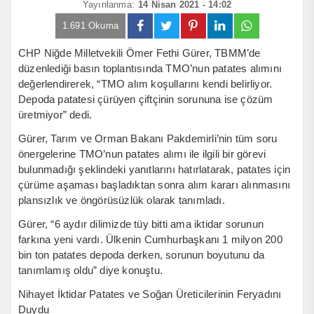
Yayınlanma:
14 Nisan 2021 - 14:02
1.691 Okuma
CHP Niğde Milletvekili Ömer Fethi Gürer, TBMM’de
düzenlediği basın toplantısında TMO’nun patates alımını
değerlendirerek, “TMO alım koşullarını kendi belirliyor.
Depoda patatesi çürüyen çiftçinin sorununa ise çözüm
üretmiyor” dedi.
Gürer, Tarım ve Orman Bakanı Pakdemirli’nin tüm soru
önergelerine TMO’nun patates alımı ile ilgili bir görevi
bulunmadığı şeklindeki yanıtlarını hatırlatarak, patates için
çürüme aşaması başladıktan sonra alım kararı alınmasını
plansızlık ve öngörüsüzlük olarak tanımladı.
Gürer, “6 aydır dilimizde tüy bitti ama iktidar sorunun
farkına yeni vardı. Ülkenin Cumhurbaşkanı 1 milyon 200
bin ton patates depoda derken, sorunun boyutunu da
tanımlamış oldu” diye konuştu.
Nihayet İktidar Patates ve Soğan Üreticilerinin Feryadını
Duydu