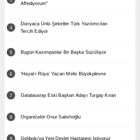
Affediyorum”
Dünyaca Ünlü Şirketler Türk Yazılımcıları
4
Tercih Ediyor
Bugün Kasımpatılar Bir Başka Süzülüyor
5
‘Hayal-i Rüya’ Yazarı Melis Büyükplevne
6
Galatasaray Eski Başkan Adayı Turgay Kıran
7
Organizatör Onur Sabırlıoğlu
8
Gelibolu’ya Yeni Devlet Hastanesi İstiyoruz
9