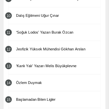
Dalış Eğitmeni Uğur Çınar
10
‘Soğuk Lodos’ Yazarı Burak Özcan
11
Jeofizik Yüksek Mühendisi Gökhan Arslan
12
‘Kanlı Yalı’ Yazarı Melis Büyükplevne
13
Özlem Duymak
14
Başlamadan Biten Ligler
15