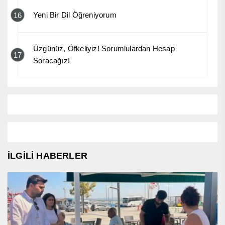
Yeni Bir Dil Öğreniyorum
16
Üzgünüz, Öfkeliyiz! Sorumlulardan Hesap
17
Soracağız!
İLGİLİ HABERLER