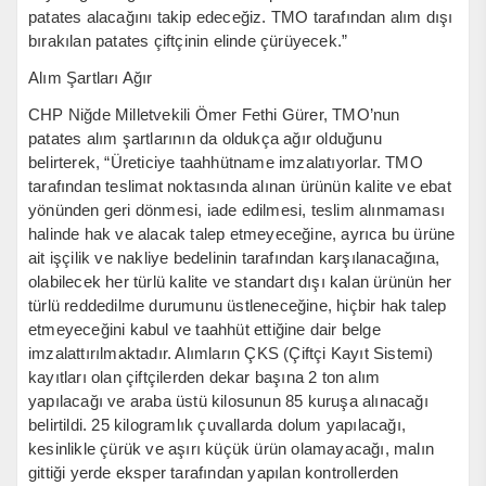
patates alacağını takip edeceğiz. TMO tarafından alım dışı
bırakılan patates çiftçinin elinde çürüyecek.”
Alım Şartları Ağır
CHP Niğde Milletvekili Ömer Fethi Gürer, TMO’nun
patates alım şartlarının da oldukça ağır olduğunu
belirterek, “Üreticiye taahhütname imzalatıyorlar. TMO
tarafından teslimat noktasında alınan ürünün kalite ve ebat
yönünden geri dönmesi, iade edilmesi, teslim alınmaması
halinde hak ve alacak talep etmeyeceğine, ayrıca bu ürüne
ait işçilik ve nakliye bedelinin tarafından karşılanacağına,
olabilecek her türlü kalite ve standart dışı kalan ürünün her
türlü reddedilme durumunu üstleneceğine, hiçbir hak talep
etmeyeceğini kabul ve taahhüt ettiğine dair belge
imzalattırılmaktadır. Alımların ÇKS (Çiftçi Kayıt Sistemi)
kayıtları olan çiftçilerden dekar başına 2 ton alım
yapılacağı ve araba üstü kilosunun 85 kuruşa alınacağı
belirtildi. 25 kilogramlık çuvallarda dolum yapılacağı,
kesinlikle çürük ve aşırı küçük ürün olamayacağı, malın
gittiği yerde eksper tarafından yapılan kontrollerden