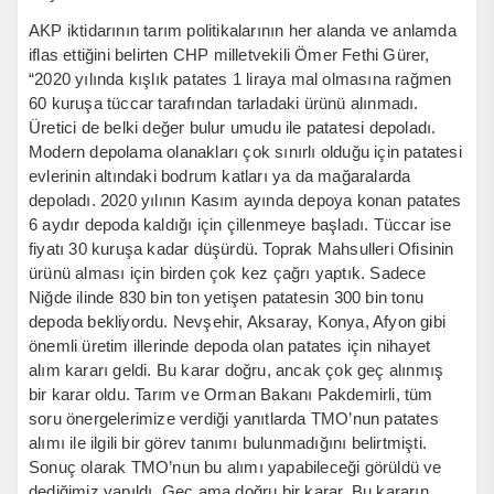
AKP iktidarının tarım politikalarının her alanda ve anlamda
iflas ettiğini belirten CHP milletvekili Ömer Fethi Gürer,
“2020 yılında kışlık patates 1 liraya mal olmasına rağmen
60 kuruşa tüccar tarafından tarladaki ürünü alınmadı.
Üretici de belki değer bulur umudu ile patatesi depoladı.
Modern depolama olanakları çok sınırlı olduğu için patatesi
evlerinin altındaki bodrum katları ya da mağaralarda
depoladı. 2020 yılının Kasım ayında depoya konan patates
6 aydır depoda kaldığı için çillenmeye başladı. Tüccar ise
fiyatı 30 kuruşa kadar düşürdü. Toprak Mahsulleri Ofisinin
ürünü alması için birden çok kez çağrı yaptık. Sadece
Niğde ilinde 830 bin ton yetişen patatesin 300 bin tonu
depoda bekliyordu. Nevşehir, Aksaray, Konya, Afyon gibi
önemli üretim illerinde depoda olan patates için nihayet
alım kararı geldi. Bu karar doğru, ancak çok geç alınmış
bir karar oldu. Tarım ve Orman Bakanı Pakdemirli, tüm
soru önergelerimize verdiği yanıtlarda TMO’nun patates
alımı ile ilgili bir görev tanımı bulunmadığını belirtmişti.
Sonuç olarak TMO’nun bu alımı yapabileceği görüldü ve
dediğimiz yapıldı. Geç ama doğru bir karar. Bu kararın