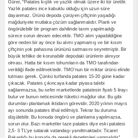
Gürer, “Patates kışlık ve yazlık olmak üzere iki tür üretilir.
Yazlık patates ince kabuklu olduğu için uzun süre
dayanmaz. Ürünü depoda çürüyen çiftçinin yaşadığı
mağduriyete mutlaka çözüm sağlanmalıdır. Planlı ve
öngörülebilir bir program dahilinde tarım yapılmadığı
sürece sorun devam edecektir. TMO alım yapabildiğine
göre neden bir ay önce bu alımı yapmamış ve bir kısım
çiftçinin yok pahasına ürününü satmasını seyretmiştir. Bir
büyük tehlike de korunabilir depodaki ürünlerin alınıyor
olması. Hatta bir kısım tohumların da TMO tarafından
verildiği ifade edilmektedir. TMO’nun bir miktar ürünü elinde
tutması gerek. Çünkü turfanda patates 15-20 güne kadar
çıkacak. Patates çıkıncaya kadar piyasa talebi
sağlanmazsa, bu sefer marketlerde patatesin fiyatı 5 lirayı
bulur ve bunun neticesinde tüketici mağdur olur. Bu gibi
durumları planlamak iktidarın görevidir. 2020 yılının mayıs
ayı sonunda patates ithal edilmişti. Tekrar bu duruma
düşülebilir. Bu konuda öngörü ve planlama yapılmazsa,
sorun olur. Bazı marketler taze patates diye eski patatesi
2,5- 3 TL’ye satarak vatandaşı yanıltmaktadır. Ticaret
Bakanlığı bu konuda da gerekli denetimleri yapmalıdır”