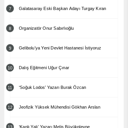
Galatasaray Eski Başkan Adayı Turgay Kıran
7
Organizatör Onur Sabırlıoğlu
8
Gelibolu’ya Yeni Devlet Hastanesi İstiyoruz
9
Dalış Eğitmeni Uğur Çınar
10
‘Soğuk Lodos’ Yazarı Burak Özcan
11
Jeofizik Yüksek Mühendisi Gökhan Arslan
12
‘Kanlı Yalı’ Yazarı Melis Büyükplevne
13