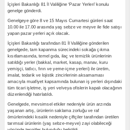
İçişleri Bakanlığı 81 İl Valiliğine ‘Pazar Yerleri’ konulu
genelge gönderdi.
Genelgeye göre 8 ve 15 Mayıs Cumartesi günleri saat
10.00 ile 17.00 arasında yaş sebze ve meyve ile fide satışı
yapan pazar yerleri açık olacak.
İçişleri Bakanlığı tarafından 81 İl Valiliğine gönderilen
genelgede, tam kapanma sürecindeki sokağa çıkma
kısıtlamasında, temel gıda, ilaç ve temizlik ürünlerinin
satıldığı yerler (bakkal, market, kasap, manav, kuru
yemişçi, tatlıcı, fırın ve yeme-içme yerleri) ile üretim,
imalat, tedarik ve lojistik zincirlerinin aksamaması
amacıyla muafiyet kapsamında bulunan iş yerleri dışındaki
tüm ticari işletme, iş yeri ve/veya ofislerin kapalı olacağının
düzenlendiği hatırlatıldı.
Genelgede, mevsimsel etkiler nedeniyle ürün arzında
yaşanan artış, ürünlerin saklama zorluğu ve raf
ömürlerindeki kısalık nedeniyle çiftçiler tarafından üretilen
tarımsal ürünlerin (yaş sebze-meyve) zayi olabileceği
yönünde tespitler bulunduğu belirtildi.