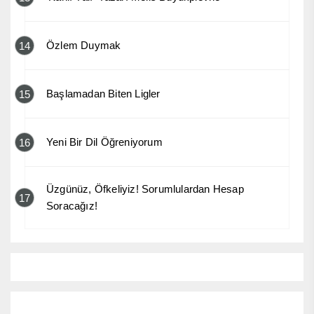
Özlem Duymak
14
Başlamadan Biten Ligler
15
Yeni Bir Dil Öğreniyorum
16
Üzgünüz, Öfkeliyiz! Sorumlulardan Hesap
17
Soracağız!