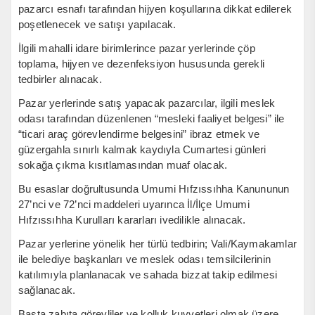
pazarcı esnafı tarafından hijyen koşullarına dikkat edilerek
poşetlenecek ve satışı yapılacak.
İlgili mahalli idare birimlerince pazar yerlerinde çöp
toplama, hijyen ve dezenfeksiyon hususunda gerekli
tedbirler alınacak.
Pazar yerlerinde satış yapacak pazarcılar, ilgili meslek
odası tarafından düzenlenen “mesleki faaliyet belgesi” ile
“ticari araç görevlendirme belgesini” ibraz etmek ve
güzergahla sınırlı kalmak kaydıyla Cumartesi günleri
sokağa çıkma kısıtlamasından muaf olacak.
Bu esaslar doğrultusunda Umumi Hıfzıssıhha Kanununun
27’nci ve 72’nci maddeleri uyarınca İl/İlçe Umumi
Hıfzıssıhha Kurulları kararları ivedilikle alınacak.
Pazar yerlerine yönelik her türlü tedbirin; Vali/Kaymakamlar
ile belediye başkanları ve meslek odası temsilcilerinin
katılımıyla planlanacak ve sahada bizzat takip edilmesi
sağlanacak.
Başta zabıta görevliler ve kolluk kuvvetleri olmak üzere