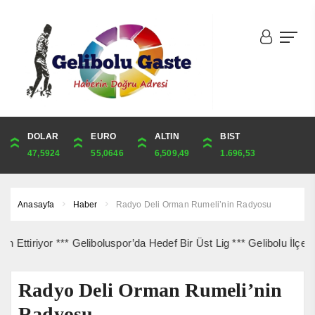
DOLAR
ONS
EURO
ALTIN
ALTIN
ÇEYREK
BIST
CUMHURİYET
47,5924
4,253,68
55,0646
6,509,49
6,509,49
10,643,01
1.696,53
42,969,00
Anasayfa
Haber
Radyo Deli Orman Rumeli’nin Radyosu
riyor *** Geliboluspor’da Hedef Bir Üst Lig *** Gelibolu İlçe Sağlı
Radyo Deli Orman Rumeli’nin
Radyosu