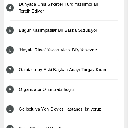
Dünyaca Ünlü Şirketler Türk Yazılımcıları
4
Tercih Ediyor
Bugün Kasımpatılar Bir Başka Süzülüyor
5
‘Hayal-i Rüya’ Yazarı Melis Büyükplevne
6
Galatasaray Eski Başkan Adayı Turgay Kıran
7
Organizatör Onur Sabırlıoğlu
8
Gelibolu’ya Yeni Devlet Hastanesi İstiyoruz
9