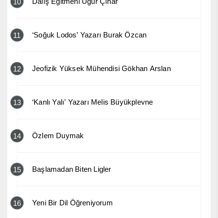
Dalış Eğitmeni Uğur Çınar
10
‘Soğuk Lodos’ Yazarı Burak Özcan
11
Jeofizik Yüksek Mühendisi Gökhan Arslan
12
‘Kanlı Yalı’ Yazarı Melis Büyükplevne
13
Özlem Duymak
14
Başlamadan Biten Ligler
15
Yeni Bir Dil Öğreniyorum
16