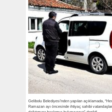
Gelibolu Belediyesi’nden yapılan açıklamada, “Her
Ramazan ayı öncesinde ihtiyaç sahibi vatandaşları
dağıtımına başlamış bulunuyoruz” denildi.