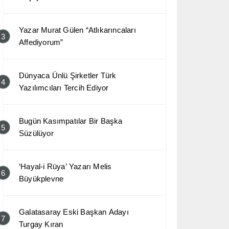
Yazar Murat Gülen “Atlıkarıncaları
3
Affediyorum”
Dünyaca Ünlü Şirketler Türk
4
Yazılımcıları Tercih Ediyor
Bugün Kasımpatılar Bir Başka
5
Süzülüyor
‘Hayal-i Rüya’ Yazarı Melis
6
Büyükplevne
Galatasaray Eski Başkan Adayı
7
Turgay Kıran