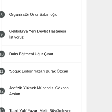
Organizatör Onur Sabırlıoğlu
8
Gelibolu’ya Yeni Devlet Hastanesi
9
İstiyoruz
Dalış Eğitmeni Uğur Çınar
10
‘Soğuk Lodos’ Yazarı Burak Özcan
11
Jeofizik Yüksek Mühendisi Gökhan
12
Arslan
‘Kanlı Yalı’ Yazarı Melis Büyükplevne
13