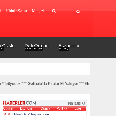
i
Kültür-Sanat
Magazin
u Gaste
Deli Orman
Eczaneler
alı
Online Radyo
Nöbetçi
k *** Gelibolu’da Kiralar El Yakıyor *** Gelibolu Açıklarında Gemi