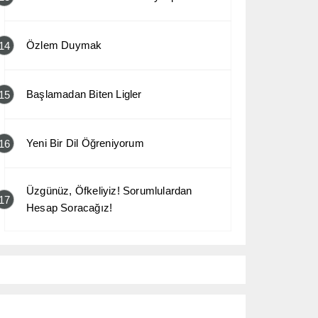
Özlem Duymak
14
Başlamadan Biten Ligler
15
Yeni Bir Dil Öğreniyorum
16
Üzgünüz, Öfkeliyiz! Sorumlulardan
17
Hesap Soracağız!