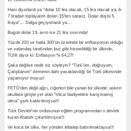
Hani diyorlardı ya “dolar 10 lira olacak, 15 lira olacak ya, 6-
7 liradan toplayalım doları 15’ten satarız. Dolar düştü 5
liraya”… Dalga geçiyorlardı ya…
Bugün dolar 19, avro ise 21 lira sınırında!
Yüzde 200 ve hatta 300’ün üzerinde bir enflasyonun olduğu
ve vatandaş tarafından buz gibi hissedildiği bir ülkede,
TÜİK diyor ki: Enflasyon % 64,27!
Şaka değilse nedir siz söyleyin? “Türk’üm, doğruyum,
Çalışkanım” demenin dahi yasaklandığı bir Türk ülkesinde
yaşamıyor muyuz!
FETÖ’den değil ağzı, ciğerleri bile yanan bir ülkede; askeri
okullara girişte yer alan “irticai faaliyetlere karışmamış
olma” şartı kaldırılmışsa!!!
Türk Devleti’nin ordusunun eğitim programından o devleti
kuran Atatürk çıkartılmışsa!!!
Ve koca bir ülke, her yönden lebalep batırılmaktaysa!!!