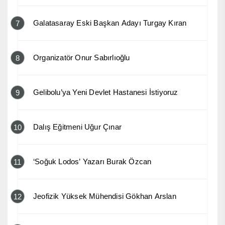
Galatasaray Eski Başkan Adayı Turgay Kıran
7
Organizatör Onur Sabırlıoğlu
8
Gelibolu’ya Yeni Devlet Hastanesi İstiyoruz
9
Dalış Eğitmeni Uğur Çınar
10
‘Soğuk Lodos’ Yazarı Burak Özcan
11
Jeofizik Yüksek Mühendisi Gökhan Arslan
12