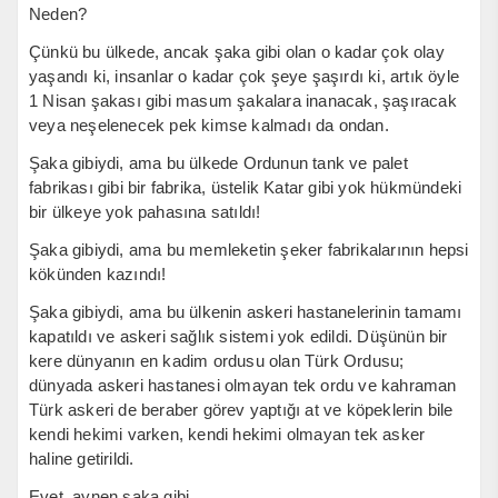
Neden?
Çünkü bu ülkede, ancak şaka gibi olan o kadar çok olay
yaşandı ki, insanlar o kadar çok şeye şaşırdı ki, artık öyle
1 Nisan şakası gibi masum şakalara inanacak, şaşıracak
veya neşelenecek pek kimse kalmadı da ondan.
Şaka gibiydi, ama bu ülkede Ordunun tank ve palet
fabrikası gibi bir fabrika, üstelik Katar gibi yok hükmündeki
bir ülkeye yok pahasına satıldı!
Şaka gibiydi, ama bu memleketin şeker fabrikalarının hepsi
kökünden kazındı!
Şaka gibiydi, ama bu ülkenin askeri hastanelerinin tamamı
kapatıldı ve askeri sağlık sistemi yok edildi. Düşünün bir
kere dünyanın en kadim ordusu olan Türk Ordusu;
dünyada askeri hastanesi olmayan tek ordu ve kahraman
Türk askeri de beraber görev yaptığı at ve köpeklerin bile
kendi hekimi varken, kendi hekimi olmayan tek asker
haline getirildi.
Evet, aynen şaka gibi…