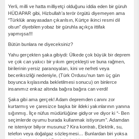
Yerli, milli ve hatta milliyetçi olduğunu iddia eden bir güruh
HÜDAPAR gibi, Hizbullah’a terör örgütü diyemeyen ama
“Türklük anayasadan çıkarılsın, Kürtçe ikinci resmi dil
olsun” diyebilen yobaz bir güruhla açıkça ittifak
yapmışsa!!!
Bütün bunlara ne diyeceksiniz?
Yahu gerçekten şaka gibiydi: Ülkede çok büyük bir deprem
ve çok can yakıcı bir yıkım gerçekleşti ve buna rağmen,
birilerinin yersiz paranoyaları, kini ve nefreti veya
beceriksizliği nedeniyle, (Türk Ordusu’nun tam üç gün
boyunca kışlasında bekletilmesi sonucu) on binlerce
insanımız enkaz altında bağıra bağıra can verdi!
Şaka gibi ama gerçek! Adam depremden canını zor
kurtarmış ve çaresizce başka bir ildeki yakınlarının yanına
sığınmış. İlçe nüfus müdürlüğüne gidiyor ve diyor ki “- Ben
seçimlerde oyumu burada kullanmak istiyorum”. Adamdan
ne isteniyor biliyor musunuz? Kira kontratı, Elektrik, su,
telefon veya doğalgaz sözleşmesi… Bunlardan biri yoksa