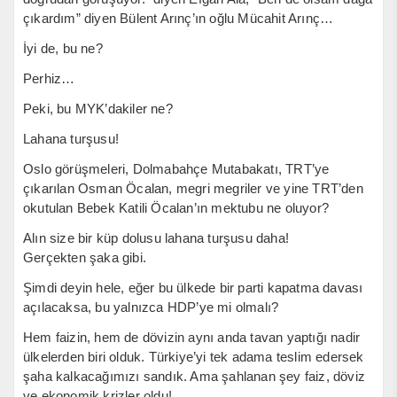
çıkardım” diyen Bülent Arınç’ın oğlu Mücahit Arınç…
İyi de, bu ne?
Perhiz…
Peki, bu MYK’dakiler ne?
Lahana turşusu!
Oslo görüşmeleri, Dolmabahçe Mutabakatı, TRT’ye
çıkarılan Osman Öcalan, megri megriler ve yine TRT’den
okutulan Bebek Katili Öcalan’ın mektubu ne oluyor?
Alın size bir küp dolusu lahana turşusu daha!
Gerçekten şaka gibi.
Şimdi deyin hele, eğer bu ülkede bir parti kapatma davası
açılacaksa, bu yalnızca HDP’ye mi olmalı?
Hem faizin, hem de dövizin aynı anda tavan yaptığı nadir
ülkelerden biri olduk. Türkiye’yi tek adama teslim edersek
şaha kalkacağımızı sandık. Ama şahlanan şey faiz, döviz
ve ekonomik krizler oldu!