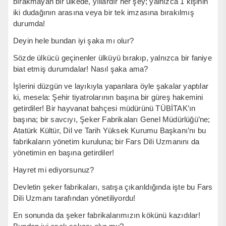
bırakmayan bir ülkede, yıllardır her şey; yalnızca 1 kişinin
iki dudağının arasına veya bir tek imzasına bırakılmış
durumda!
Deyin hele bundan iyi şaka mı olur?
Sözde ülkücü geçinenler ülküyü bırakıp, yalnızca bir faniye
biat etmiş durumdalar! Nasıl şaka ama?
İşlerini düzgün ve layıkıyla yapanlara öyle şakalar yaptılar
ki, mesela: Şehir tiyatrolarının başına bir güreş hakemini
getirdiler! Bir hayvanat bahçesi müdürünü TÜBİTAK’ın
başına; bir savcıyı, Şeker Fabrikaları Genel Müdürlüğü’ne;
Atatürk Kültür, Dil ve Tarih Yüksek Kurumu Başkanı’nı bu
fabrikaların yönetim kuruluna; bir Fars Dili Uzmanını da
yönetimin en başına getirdiler!
Hayret mi ediyorsunuz?
Devletin şeker fabrikaları, satışa çıkarıldığında işte bu Fars
Dili Uzmanı tarafından yönetiliyordu!
En sonunda da şeker fabrikalarımızın kökünü kazıdılar!