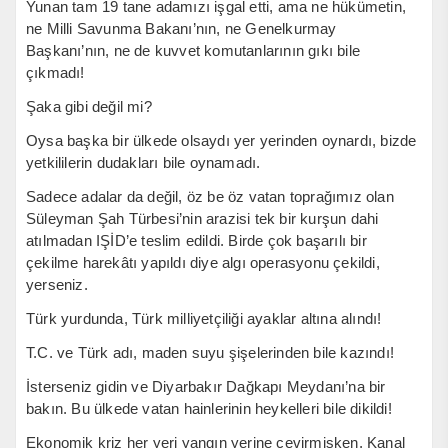
Yunan tam 19 tane adamızı işgal etti, ama ne hükümetin,
ne Milli Savunma Bakanı’nın, ne Genelkurmay
Başkanı’nın, ne de kuvvet komutanlarının gıkı bile
çıkmadı!
Şaka gibi değil mi?
Oysa başka bir ülkede olsaydı yer yerinden oynardı, bizde
yetkililerin dudakları bile oynamadı.
Sadece adalar da değil, öz be öz vatan toprağımız olan
Süleyman Şah Türbesi’nin arazisi tek bir kurşun dahi
atılmadan IŞİD’e teslim edildi. Birde çok başarılı bir
çekilme harekâtı yapıldı diye algı operasyonu çekildi,
yerseniz.
Türk yurdunda, Türk milliyetçiliği ayaklar altına alındı!
T.C. ve Türk adı, maden suyu şişelerinden bile kazındı!
İsterseniz gidin ve Diyarbakır Dağkapı Meydanı’na bir
bakın. Bu ülkede vatan hainlerinin heykelleri bile dikildi!
Ekonomik kriz her yeri yangın yerine çevirmişken, Kanal