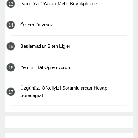
‘Kanlı Yalı’ Yazarı Melis Büyükplevne
13
Özlem Duymak
14
Başlamadan Biten Ligler
15
Yeni Bir Dil Öğreniyorum
16
Üzgünüz, Öfkeliyiz! Sorumlulardan Hesap
17
Soracağız!