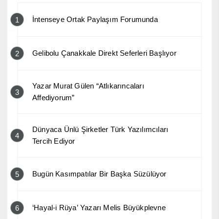
İntenseye Ortak Paylaşım Forumunda
1
Gelibolu Çanakkale Direkt Seferleri Başlıyor
2
Yazar Murat Gülen “Atlıkarıncaları
3
Affediyorum”
Dünyaca Ünlü Şirketler Türk Yazılımcıları
4
Tercih Ediyor
Bugün Kasımpatılar Bir Başka Süzülüyor
5
‘Hayal-i Rüya’ Yazarı Melis Büyükplevne
6