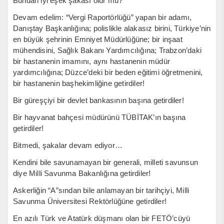
Bundan iyi eşek şakası olur mu?
Devam edelim: “Vergi Raportörlüğü” yapan bir adamı,
Danıştay Başkanlığına; polislikle alakasız birini, Türkiye’nin
en büyük şehrinin Emniyet Müdürlüğüne; bir inşaat
mühendisini, Sağlık Bakanı Yardımcılığına; Trabzon’daki
bir hastanenin imamını, aynı hastanenin müdür
yardımcılığına; Düzce’deki bir beden eğitimi öğretmenini,
bir hastanenin başhekimliğine getirdiler!
Bir güreşçiyi bir devlet bankasının başına getirdiler!
Bir hayvanat bahçesi müdürünü TÜBİTAK’ın başına
getirdiler!
Bitmedi, şakalar devam ediyor…
Kendini bile savunamayan bir generali, milleti savunsun
diye Milli Savunma Bakanlığına getirdiler!
Askerliğin “A”sından bile anlamayan bir tarihçiyi, Milli
Savunma Üniversitesi Rektörlüğüne getirdiler!
En azılı Türk ve Atatürk düşmanı olan bir FETÖ’cüyü