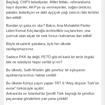
Başbuğ, CHP’li belediyeler, Millet İttifakı, referanduma
hayır diyenler, AKP’ye oy vermeyenler, soğan üreticisi,
patates tedarikçisi ve dahi ayçiçek yağı satıcısı bile terörist
ilan edildi!
Bundan iyi şaka mı olur? Bakın, Ana Muhalefet Partisi
Lideri Kemal Kılıçdaroğlu teröristlikle suçlanırken, ona
yumruk atan alçak bir inek hırsızı kahraman ilan edildi!
Böyle eksantrik şakalara, öyle her ülkede
rastlayamazsınız.
Sadece PKK da değil, FETÖ gibi eli kanlı bir terör örgütü
bile ne istediyse hepsi verildi iyi mi?
Bu ülkede, Salih Müslim gibi şerefsiz bir eşkıyanın
ayaklarına kırmızı halılar serildi!
Bu ülkede Kürtçe yayın yapan TRT 6 “Ateş düşsün Türk’ün
evine” türküsüyle açıldı!
Ankara’da ve İstanbul’da Şerefli Türk bayrağı ile şerefsiz
paçavralar gönderlere yan yana çekildi!