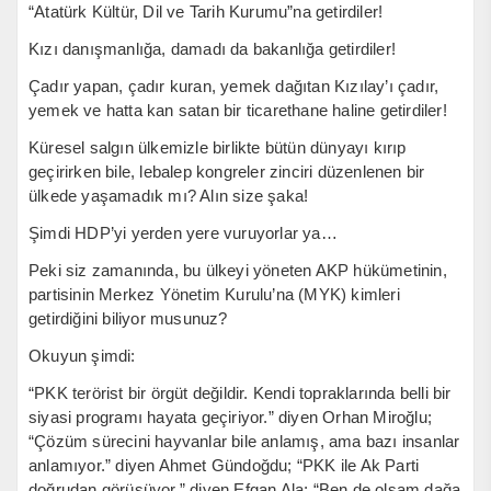
“Atatürk Kültür, Dil ve Tarih Kurumu”na getirdiler!
Kızı danışmanlığa, damadı da bakanlığa getirdiler!
Çadır yapan, çadır kuran, yemek dağıtan Kızılay’ı çadır,
yemek ve hatta kan satan bir ticarethane haline getirdiler!
Küresel salgın ülkemizle birlikte bütün dünyayı kırıp
geçirirken bile, lebalep kongreler zinciri düzenlenen bir
ülkede yaşamadık mı? Alın size şaka!
Şimdi HDP’yi yerden yere vuruyorlar ya…
Peki siz zamanında, bu ülkeyi yöneten AKP hükümetinin,
partisinin Merkez Yönetim Kurulu’na (MYK) kimleri
getirdiğini biliyor musunuz?
Okuyun şimdi:
“PKK terörist bir örgüt değildir. Kendi topraklarında belli bir
siyasi programı hayata geçiriyor.” diyen Orhan Miroğlu;
“Çözüm sürecini hayvanlar bile anlamış, ama bazı insanlar
anlamıyor.” diyen Ahmet Gündoğdu; “PKK ile Ak Parti
doğrudan görüşüyor.” diyen Efgan Ala; “Ben de olsam dağa