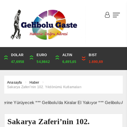
DOLAR
ONS
EURO
ALTIN
ALTIN
ÇEYREK
BIST
CUMHURİYET
47,6958
4,235,12
54,9842
6,495,65
6,495,65
10,620,39
1.690,69
43,869,00
Anasayfa
Haber
Sakarya Zaferi’nin 102. Yıldönümü Kutlamaları
 Yürüyecek *** Gelibolu’da Kiralar El Yakıyor *** Gelibolu Açıkları
Sakarya Zaferi’nin 102.