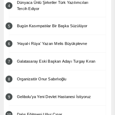
Dünyaca Ünlü Şirketler Türk Yazılımcıları
4
Tercih Ediyor
Bugün Kasımpatılar Bir Başka Süzülüyor
5
‘Hayal-i Rüya’ Yazarı Melis Büyükplevne
6
Galatasaray Eski Başkan Adayı Turgay Kıran
7
Organizatör Onur Sabırlıoğlu
8
Gelibolu’ya Yeni Devlet Hastanesi İstiyoruz
9
Dalış Eğitmeni Uğur Çınar
10