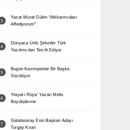
Yazar Murat Gülen “Atlıkarıncaları
3
Affediyorum”
Dünyaca Ünlü Şirketler Türk
4
Yazılımcıları Tercih Ediyor
Bugün Kasımpatılar Bir Başka
5
Süzülüyor
‘Hayal-i Rüya’ Yazarı Melis
6
Büyükplevne
Galatasaray Eski Başkan Adayı
7
Turgay Kıran