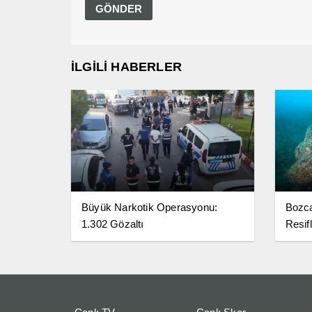
İLGİLİ HABERLER
Büyük Narkotik Operasyonu:
Bozc
1.302 Gözaltı
Resifl