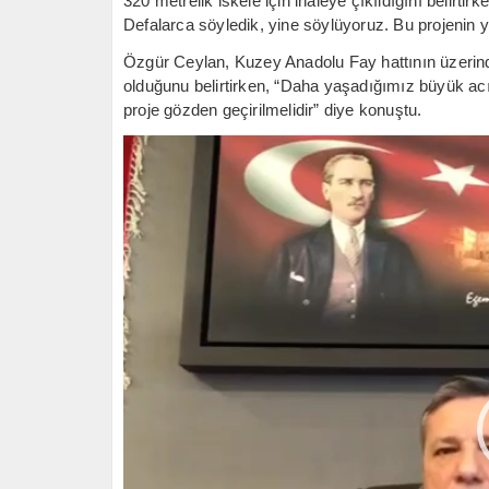
320 metrelik iskele için ihaleye çıkıldığını belirt
Defalarca söyledik, yine söylüyoruz. Bu projenin y
Özgür Ceylan, Kuzey Anadolu Fay hattının üzerinde
olduğunu belirtirken, “Daha yaşadığımız büyük a
proje gözden geçirilmelidir” diye konuştu.
Video
oynatıcı