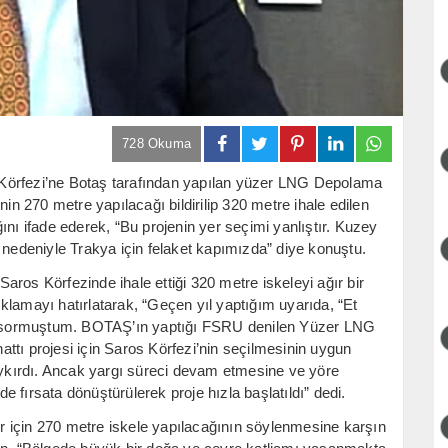
728 Okuma
Körfezi’ne Botaş tarafından yapılan yüzer LNG Depolama
nin 270 metre yapılacağı bildirilip 320 metre ihale edilen
ını ifade ederek, “Bu projenin yer seçimi yanlıştır. Kuzey
 nedeniyle Trakya için felaket kapımızda” diye konuştu.
ros Körfezinde ihale ettiği 320 metre iskeleyi ağır bir
çıklamayı hatırlatarak, “Geçen yıl yaptığım uyarıda, “Et
iye sormuştum. BOTAŞ’ın yaptığı FSRU denilen Yüzer LNG
ttı projesi için Saros Körfezi’nin seçilmesinin uygun
haykırdı. Ancak yargı süreci devam etmesine ve yöre
 fırsata dönüştürülerek proje hızla başlatıldı” dedi.
 için 270 metre iskele yapılacağının söylenmesine karşın