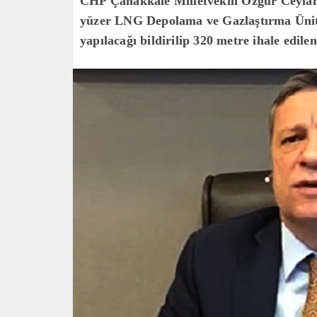
CHP Çanakkale Milletvekili Özgür Ceylan,
yüzer LNG Depolama ve Gazlaştırma Ünites
yapılacağı bildirilip 320 metre ihale edilen