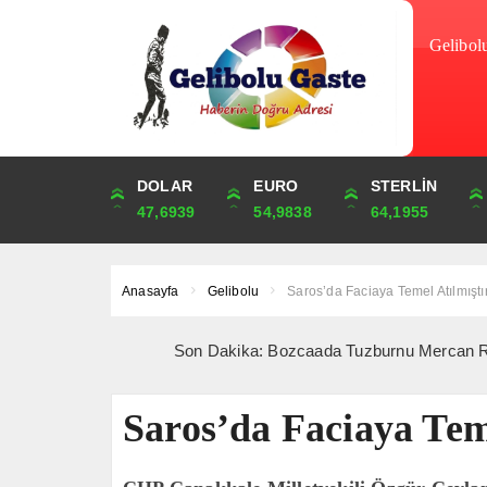
Gelibol
DOLAR
ONS
EURO
ALTIN
STERLİN
ÇEYREK
47,6939
4,261,60
54,9838
6,536,35
64,1955
10,686,93
Anasayfa
Gelibolu
Saros’da Faciaya Temel Atılmıştı
Son Dakika: Bozcaada Tuzburnu Mercan Resifleri’nde
Saros’da Faciaya Tem