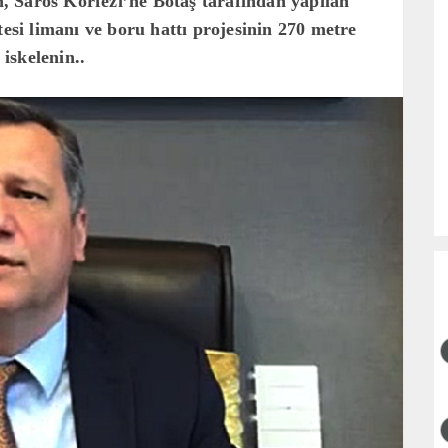
 Saros Körfezi’ne Botaş tarafından yapılan
i limanı ve boru hattı projesinin 270 metre
 iskelenin..