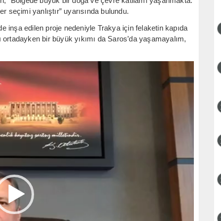
irken, “Bölgede büyük bir doğa ve çevre katliamı yaşanmakta.
er seçimi yanlıştır” uyarısında bulundu.
 inşa edilen proje nedeniyle Trakya için felaketin kapıda
cı ortadayken bir büyük yıkımı da Saros’da yaşamayalım,