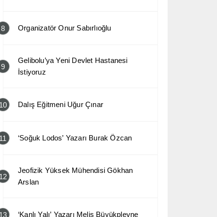
Organizatör Onur Sabırlıoğlu
8
Gelibolu’ya Yeni Devlet Hastanesi
9
İstiyoruz
Dalış Eğitmeni Uğur Çınar
10
‘Soğuk Lodos’ Yazarı Burak Özcan
11
Jeofizik Yüksek Mühendisi Gökhan
12
Arslan
‘Kanlı Yalı’ Yazarı Melis Büyükplevne
13