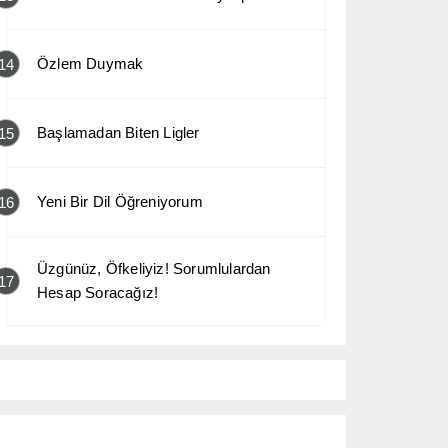
Özlem Duymak
14
Başlamadan Biten Ligler
15
Yeni Bir Dil Öğreniyorum
16
Üzgünüz, Öfkeliyiz! Sorumlulardan
17
Hesap Soracağız!