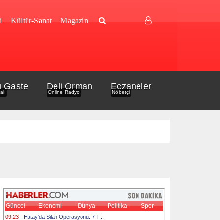
i
Kültür-Sanat
Magazin
u Gaste
Deli Orman
Eczaneler
alı
Online Radyo
Nöbetçi