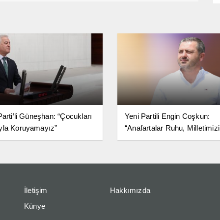
Parti’li Güneşhan: “Çocukları
Yeni Partili Engin Coşkun:
yla Koruyamayız”
“Anafartalar Ruhu, Milletimiz
Birlik ve Bağımsızlık Kararlıl
Simgesidir”
İletişim
Hakkımızda
Künye