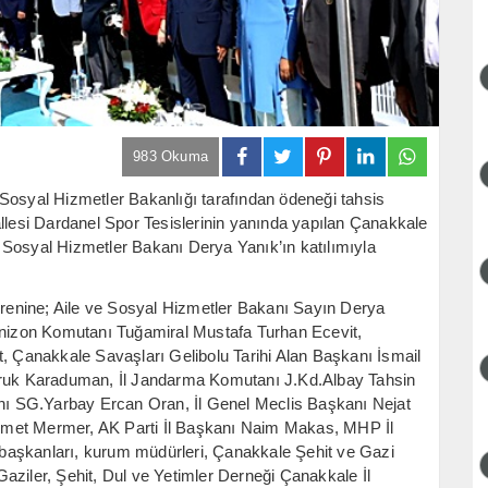
983 Okuma
ve Sosyal Hizmetler Bakanlığı tarafından ödeneği tahsis
allesi Dardanel Spor Tesislerinin yanında yapılan Çanakkale
ve Sosyal Hizmetler Bakanı Derya Yanık’ın katılımıyla
törenine; Aile ve Sosyal Hizmetler Bakanı Sayın Derya
arnizon Komutanı Tuğamiral Mustafa Turhan Ecevit,
Çanakkale Savaşları Gelibolu Tarihi Alan Başkanı İsmail
Faruk Karaduman, İl Jandarma Komutanı J.Kd.Albay Tahsin
ı SG.Yarbay Ercan Oran, İl Genel Meclis Başkanı Nejat
mmet Mermer, AK Parti İl Başkanı Naim Makas, MHP İl
ye başkanları, kurum müdürleri, Çanakkale Şehit ve Gazi
aziler, Şehit, Dul ve Yetimler Derneği Çanakkale İl