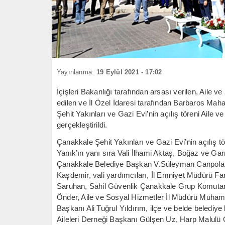
Yayınlanma:
19 Eylül 2021 - 17:02
İçişleri Bakanlığı tarafından arsası verilen, Aile 
edilen ve İl Özel İdaresi tarafından Barbaros Mah
Şehit Yakınları ve Gazi Evi’nin açılış töreni Aile 
gerçekleştirildi.
Çanakkale Şehit Yakınları ve Gazi Evi’nin açılış 
Yanık’ın yanı sıra Vali İlhami Aktaş, Boğaz ve G
Çanakkale Belediye Başkan V.Süleyman Canpolat, 
Kaşdemir, vali yardımcıları, İl Emniyet Müdürü 
Saruhan, Sahil Güvenlik Çanakkale Grup Komutan
Önder, Aile ve Sosyal Hizmetler İl Müdürü Muha
Başkanı Ali Tuğrul Yıldırım, ilçe ve belde beledi
Aileleri Derneği Başkanı Gülşen Uz, Harp Malulü G