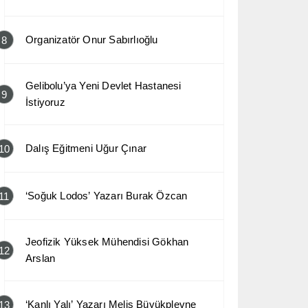
Organizatör Onur Sabırlıoğlu
8
Gelibolu’ya Yeni Devlet Hastanesi
9
İstiyoruz
Dalış Eğitmeni Uğur Çınar
10
‘Soğuk Lodos’ Yazarı Burak Özcan
11
Jeofizik Yüksek Mühendisi Gökhan
12
Arslan
‘Kanlı Yalı’ Yazarı Melis Büyükplevne
13