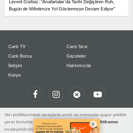
Levent Gürbüz: “Anafartalar’da Tarihi Değiştiren Ruh,
Bugün de Milletimize Yol Göstermeye Devam Ediyor”
Canlı TV
Canlı Skor
Canlı Borsa
Gazeteler
İletişim
Hakkımızda
Künye
Veri politikasındaki amaçlarla sınırlı ve mevzuata uygun şekilde
çerez konumlandırmaktayız. Detaylar için
veri politikamızı
inceleyebilirsiniz.
Gelibolu Gaste "Haberin Doğru Adresi"