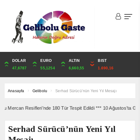
DOLAR
ONS
EURO
ALTIN
ALTIN
ÇEYREK
BIST
CUMHURİYET
47,6787
4,341,81
55,1254
6,660,55
6,660,55
10,889,99
1.690,16
44,750,00
Anasayfa
Gelibolu
Serhad Sürücü’nün Yeni Yıl Mesajı
n Resifleri’nde 180 Tür Tespit Edildi *** 10 Ağustos’ta Gelibolu Ş
Serhad Sürücü’nün Yeni Yıl
Mesajı