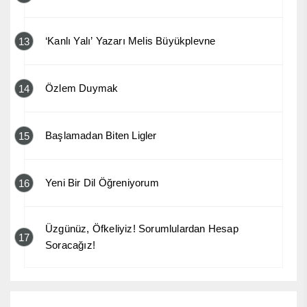
‘Kanlı Yalı’ Yazarı Melis Büyükplevne
13
Özlem Duymak
14
Başlamadan Biten Ligler
15
Yeni Bir Dil Öğreniyorum
16
Üzgünüz, Öfkeliyiz! Sorumlulardan Hesap
17
Soracağız!