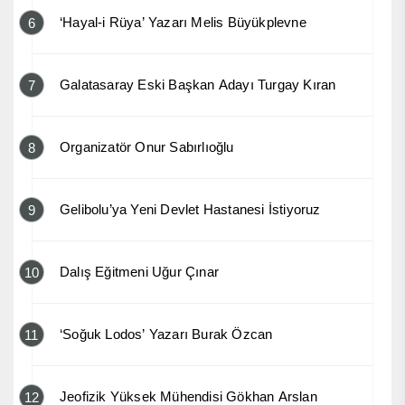
‘Hayal-i Rüya’ Yazarı Melis Büyükplevne
6
Galatasaray Eski Başkan Adayı Turgay Kıran
7
Organizatör Onur Sabırlıoğlu
8
Gelibolu’ya Yeni Devlet Hastanesi İstiyoruz
9
Dalış Eğitmeni Uğur Çınar
10
‘Soğuk Lodos’ Yazarı Burak Özcan
11
Jeofizik Yüksek Mühendisi Gökhan Arslan
12