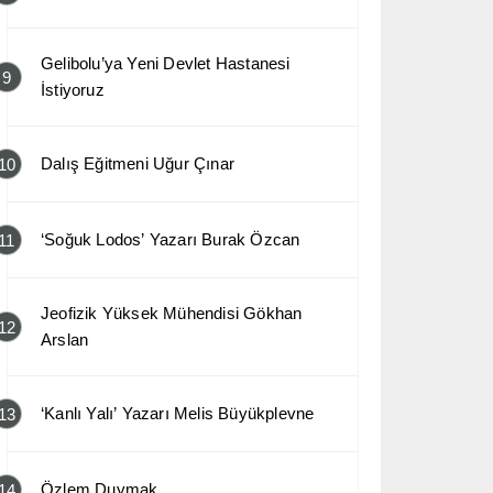
Gelibolu’ya Yeni Devlet Hastanesi
9
İstiyoruz
Dalış Eğitmeni Uğur Çınar
10
‘Soğuk Lodos’ Yazarı Burak Özcan
11
Jeofizik Yüksek Mühendisi Gökhan
12
Arslan
‘Kanlı Yalı’ Yazarı Melis Büyükplevne
13
Özlem Duymak
14