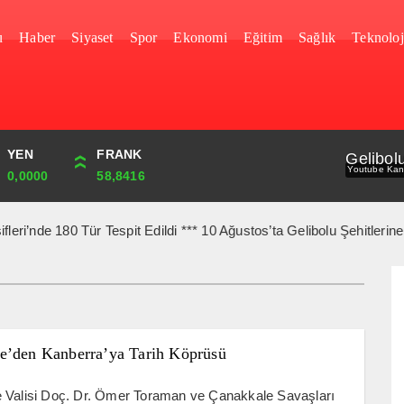
u
Haber
Siyaset
Spor
Ekonomi
Eğitim
Sağlık
Teknoloj
YEN
CUMHURİYET
FRANK
BIST
Gelibol
Youtube Kan
0,0000
44,229,00
58,8416
1.693,59
180 Tür Tespit Edildi *** 10 Ağustos’ta Gelibolu Şehitlerine Yürüye
e’den Kanberra’ya Tarih Köprüsü
 Valisi Doç. Dr. Ömer Toraman ve Çanakkale Savaşları