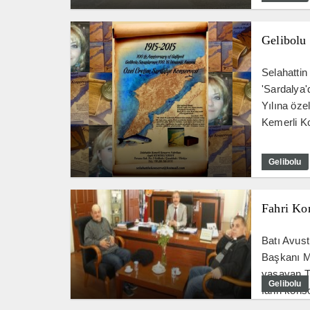
Gelibolu 
Selahattin
'Sardalya'
Yılına öze
Kemerli Ko
Gelibolu
Fahri Ko
Batı Avust
Başkanı Mu
yaşayan Tü
Gelibolu
fahri kons