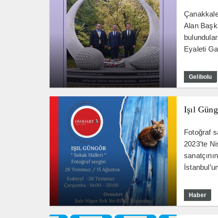
Çanakkale 
Alan Başka
bulundula
Eyaleti Ga
Gelibolu
Işıl Güng
Fotoğraf s
2023’te Ni
sanatçının 
İstanbul’u
Haber