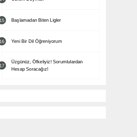
Başlamadan Biten Ligler
15
Yeni Bir Dil Öğreniyorum
16
Üzgünüz, Öfkeliyiz! Sorumlulardan
17
Hesap Soracağız!