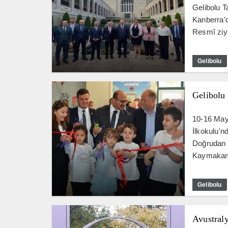
Gelibolu T
Kanberra’d
Resmî ziya
Gelibolu
Gelibolu
10-16 May
İlkokulu'n
Doğrudan 
Kaymakaml
Gelibolu
Avustral