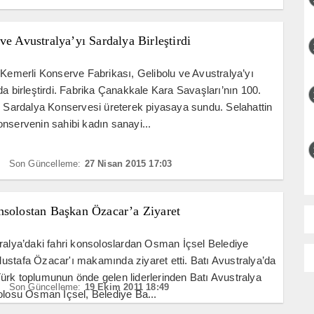
ve Avustralya’yı Sardalya Birleştirdi
 Kemerli Konserve Fabrikası, Gelibolu ve Avustralya’yı
da birleştirdi. Fabrika Çanakkale Kara Savaşları’nın 100.
l Sardalya Konservesi üreterek piyasaya sundu. Selahattin
nservenin sahibi kadın sanayi...
Son Güncelleme:
27 Nisan 2015 17:03
nsolostan Başkan Özacar’a Ziyaret
ralya’daki fahri konsoloslardan Osman İçsel Belediye
stafa Özacar'ı makamında ziyaret etti. Batı Avustralya’da
rk toplumunun önde gelen liderlerinden Batı Avustralya
Son Güncelleme:
19 Ekim 2011 18:49
olosu Osman İçsel, Belediye Ba...