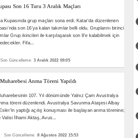
pası Son 16 Turu 3 Aralık Maçları
a Kupasında grup maçları sona erdi. Katar'da düzenlenen
sı'nda son 16'ya kalan takımlar belli oldu. Gruplarını birinci
ımlar Grup ikincileri ile karşılaşarak son 8'e kalabilmek için
decekler. Fifa...
Son Güncelleme:
3 Aralık 2022 09:05
t Muharebesi Anma Töreni Yapıldı
 Muharebesinin 107. Yıl dönümünde Yalnız Çam Avustralya
anma töreni düzenlendi. Avustralya Savunma Ataşesi Albay
sler’in yaptığı açılış konuşması ile başlayan anma törenine;
Valisi İlhami Aktaş, Avus...
Son Güncelleme:
8 Ağustos 2022 15:53