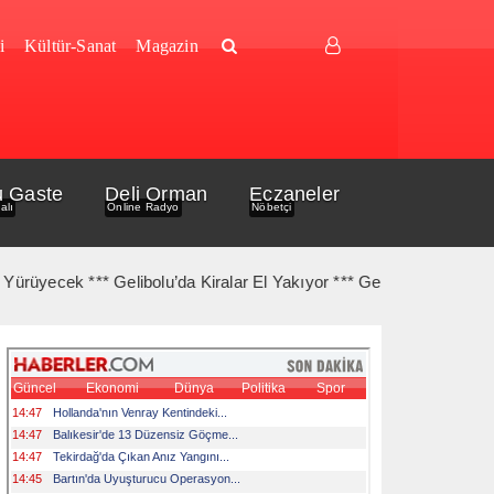
i
Kültür-Sanat
Magazin
u Gaste
Deli Orman
Eczaneler
alı
Online Radyo
Nöbetçi
cek *** Gelibolu’da Kiralar El Yakıyor *** Gelibolu Açıklarında Ge