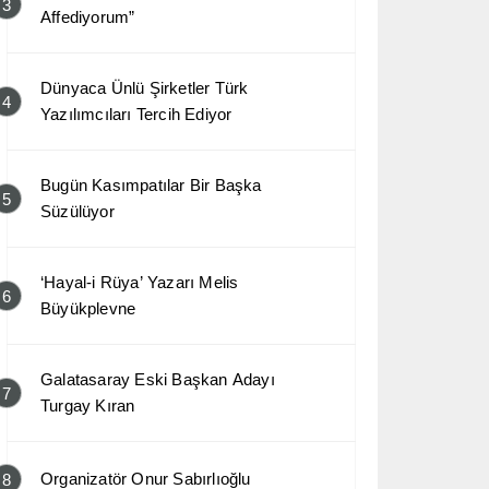
3
Affediyorum”
Dünyaca Ünlü Şirketler Türk
4
Yazılımcıları Tercih Ediyor
Bugün Kasımpatılar Bir Başka
5
Süzülüyor
‘Hayal-i Rüya’ Yazarı Melis
6
Büyükplevne
Galatasaray Eski Başkan Adayı
7
Turgay Kıran
Organizatör Onur Sabırlıoğlu
8