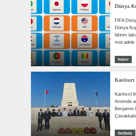
Dünya Ku
FİFA Düny
Dünya Kupa
bitiren tak
mücadele e
Haber
Kanlısır
Kanlısırt
Anıtında 
Benjamin E
Çanakkale 
Gelibolu