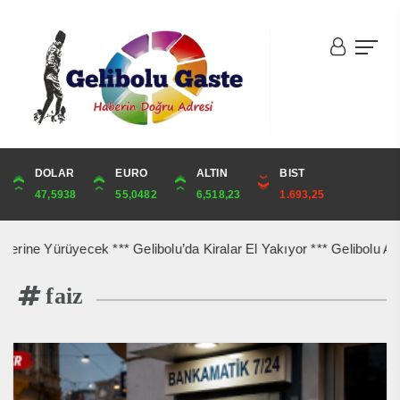
DOLAR
ONS
EURO
ALTIN
ALTIN
ÇEYREK
BIST
CUMHURİYET
47,5938
4,259,33
55,0482
6,518,23
6,518,23
10,657,31
1.693,25
43,729,00
cek *** Gelibolu’da Kiralar El Yakıyor *** Gelibolu Açıklarında Ge
faiz