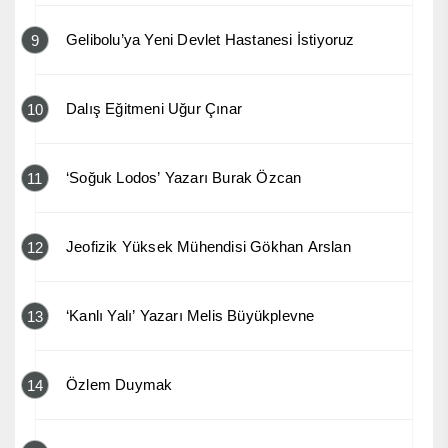
Gelibolu’ya Yeni Devlet Hastanesi İstiyoruz
9
Dalış Eğitmeni Uğur Çınar
10
‘Soğuk Lodos’ Yazarı Burak Özcan
11
Jeofizik Yüksek Mühendisi Gökhan Arslan
12
‘Kanlı Yalı’ Yazarı Melis Büyükplevne
13
Özlem Duymak
14