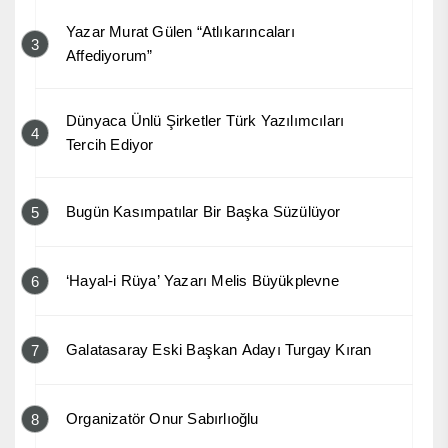
Yazar Murat Gülen “Atlıkarıncaları
3
Affediyorum”
Dünyaca Ünlü Şirketler Türk Yazılımcıları
4
Tercih Ediyor
Bugün Kasımpatılar Bir Başka Süzülüyor
5
‘Hayal-i Rüya’ Yazarı Melis Büyükplevne
6
Galatasaray Eski Başkan Adayı Turgay Kıran
7
Organizatör Onur Sabırlıoğlu
8