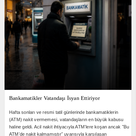
Bankamatikler Vatandaşı İsyan Ettiriyor
Hafta sonları ve resmi tatil günlerinde bankamatiklerin
(ATM) nakit vermemesi, vatandaşların en büyük kabusu
haline geldi. Acil nakit ihtiyacıyla ATM'lere koşan ancak "Bu
ATM'de nakit kalmamıştır" uyarısıyla karşılaşan