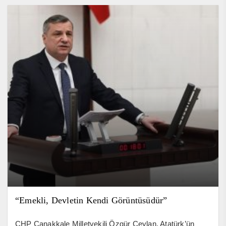
“Emekli, Devletin Kendi Görüntüsüdür”
CHP Çanakkale Milletvekili Özgür Ceylan, Atatürk’ün