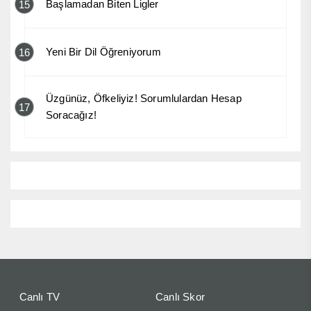
Başlamadan Biten Ligler
15
Yeni Bir Dil Öğreniyorum
16
Üzgünüz, Öfkeliyiz! Sorumlulardan Hesap
17
Soracağız!
Canlı TV
Canlı Skor