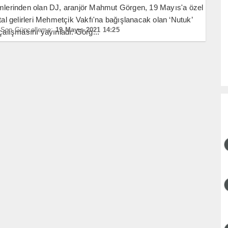
imlerinden olan DJ, aranjör Mahmut Görgen, 19 Mayıs'a özel
ital gelirleri Mehmetçik Vakfı'na bağışlanacak olan ‘Nutuk’
Son Güncelleme:
19 Mayıs 2021 14:25
 çalışmasını yayınladı. Görg...