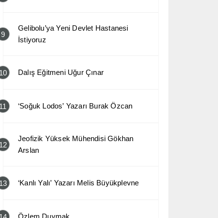
Gelibolu’ya Yeni Devlet Hastanesi
9
İstiyoruz
Dalış Eğitmeni Uğur Çınar
10
‘Soğuk Lodos’ Yazarı Burak Özcan
11
Jeofizik Yüksek Mühendisi Gökhan
12
Arslan
‘Kanlı Yalı’ Yazarı Melis Büyükplevne
13
Özlem Duymak
14