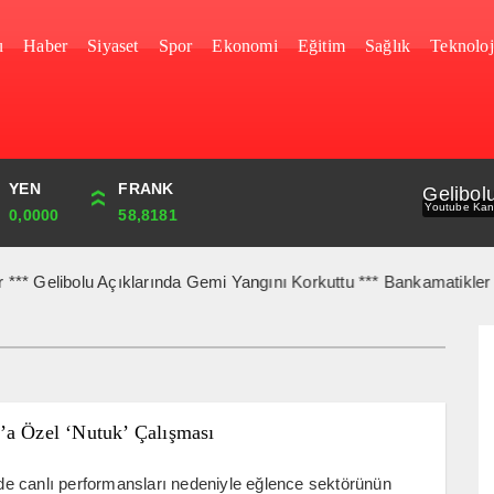
u
Haber
Siyaset
Spor
Ekonomi
Eğitim
Sağlık
Teknoloj
YEN
CUMHURİYET
FRANK
BIST
Gelibol
Youtube Kan
0,0000
43,771,00
58,8181
1.703,64
 Gelibolu Açıklarında Gemi Yangını Korkuttu *** Bankamatikler Vatand
’a Özel ‘Nutuk’ Çalışması
 canlı performansları nedeniyle eğlence sektörünün