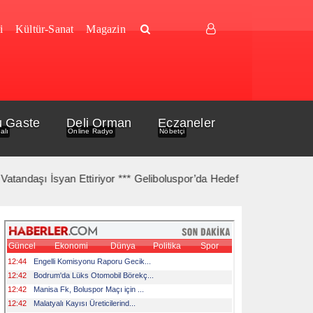
i
Kültür-Sanat
Magazin
u Gaste
Deli Orman
Eczaneler
alı
Online Radyo
Nöbetçi
aşı İsyan Ettiriyor *** Geliboluspor’da Hedef Bir Üst Lig *** Gelib