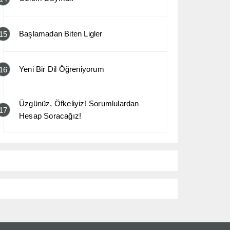
Başlamadan Biten Ligler
15
Yeni Bir Dil Öğreniyorum
16
Üzgünüz, Öfkeliyiz! Sorumlulardan
17
Hesap Soracağız!