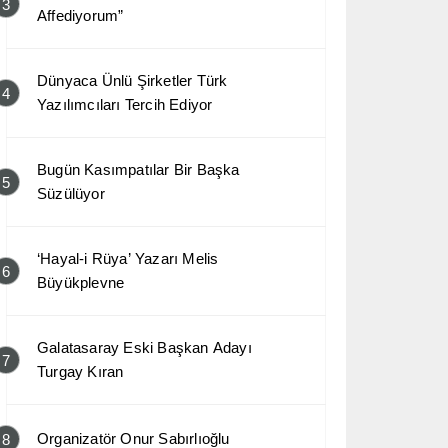
3
Affediyorum”
Dünyaca Ünlü Şirketler Türk
4
Yazılımcıları Tercih Ediyor
Bugün Kasımpatılar Bir Başka
5
Süzülüyor
‘Hayal-i Rüya’ Yazarı Melis
6
Büyükplevne
Galatasaray Eski Başkan Adayı
7
Turgay Kıran
Organizatör Onur Sabırlıoğlu
8