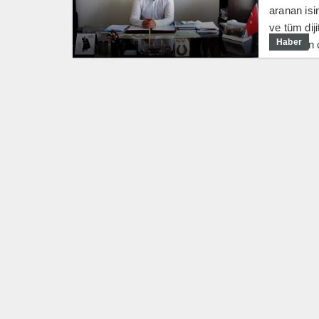
aranan is
ve tüm dij
Haber
isimli son