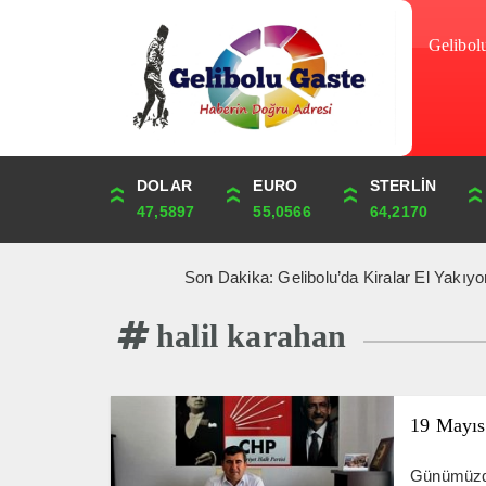
Gelibol
DOLAR
ONS
EURO
ALTIN
STERLİN
ÇEYREK
47,5897
4,281,75
55,0566
6,552,50
64,2170
10,713,33
Son Dakika: Gelibolu’da Kiralar El Yakıyor ***
halil karahan
19 Mayıs
Günümüzde