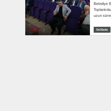
Belediye B
Toplantıda
uzun süred
Gelibolu