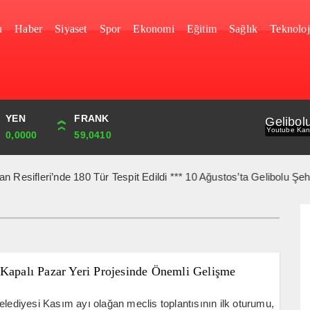
u
Haber
Siyaset
Spor
Ekonomi
Eğitim
Sağlık
Teknoloj
YEN
CUMHURİYET
FRANK
BIST
Gelibol
Youtube Kan
0,0000
44,829,00
59,0410
1.690,16
eri’nde 180 Tür Tespit Edildi *** 10 Ağustos’ta Gelibolu Şehitlerin
 Kapalı Pazar Yeri Projesinde Önemli Gelişme
elediyesi Kasım ayı olağan meclis toplantısının ilk oturumu,