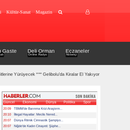
i
Kültür-Sanat
Magazin
u Gaste
Deli Orman
Eczaneler
alı
Online Radyo
Nöbetçi
e Yürüyecek *** Gelibolu’da Kiralar El Yakıyor *** Gelibolu Açıkla