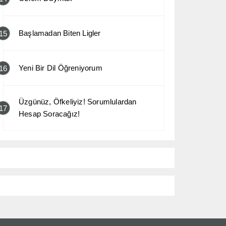
Başlamadan Biten Ligler
15
Yeni Bir Dil Öğreniyorum
16
Üzgünüz, Öfkeliyiz! Sorumlulardan
17
Hesap Soracağız!