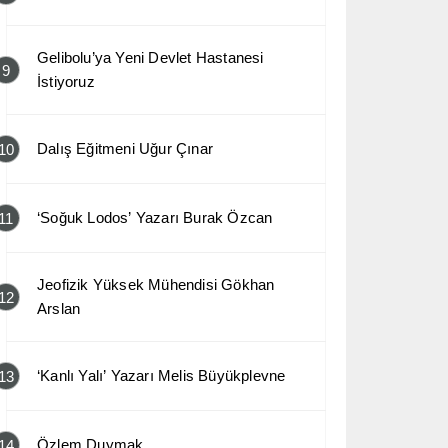
Gelibolu’ya Yeni Devlet Hastanesi
9
İstiyoruz
Dalış Eğitmeni Uğur Çınar
10
‘Soğuk Lodos’ Yazarı Burak Özcan
11
Jeofizik Yüksek Mühendisi Gökhan
12
Arslan
‘Kanlı Yalı’ Yazarı Melis Büyükplevne
13
Özlem Duymak
14