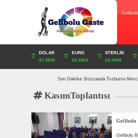
Gelibol
DOLAR
ONS
EURO
ALTIN
STERLİN
ÇEYREK
47,6938
4,337,23
55,1665
6,651,60
64,3948
10,875,37
Son Dakika: Bozcaada Tuzburnu Mercan Resifl
KasımToplantısı
Gelibolu
Gelibolu B