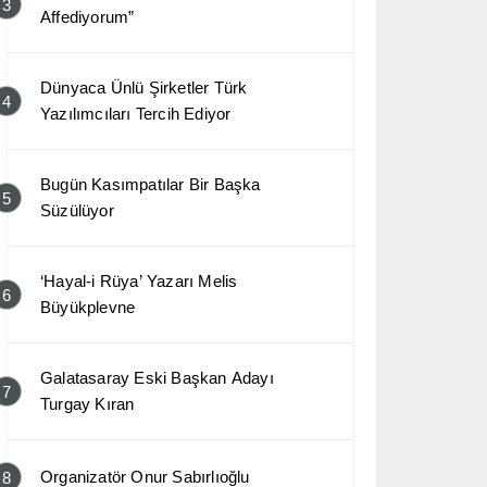
3
Affediyorum”
Dünyaca Ünlü Şirketler Türk
4
Yazılımcıları Tercih Ediyor
Bugün Kasımpatılar Bir Başka
5
Süzülüyor
‘Hayal-i Rüya’ Yazarı Melis
6
Büyükplevne
Galatasaray Eski Başkan Adayı
7
Turgay Kıran
Organizatör Onur Sabırlıoğlu
8