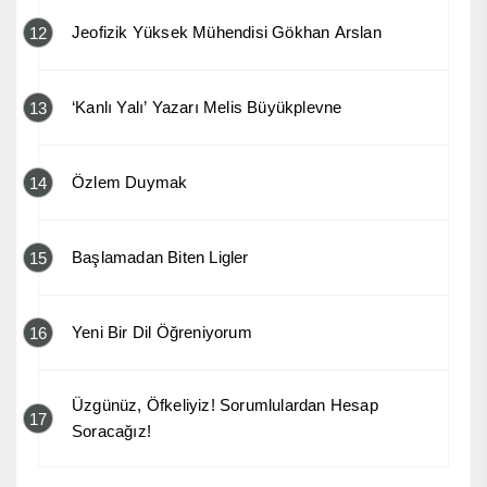
Jeofizik Yüksek Mühendisi Gökhan Arslan
12
‘Kanlı Yalı’ Yazarı Melis Büyükplevne
13
Özlem Duymak
14
Başlamadan Biten Ligler
15
Yeni Bir Dil Öğreniyorum
16
Üzgünüz, Öfkeliyiz! Sorumlulardan Hesap
17
Soracağız!