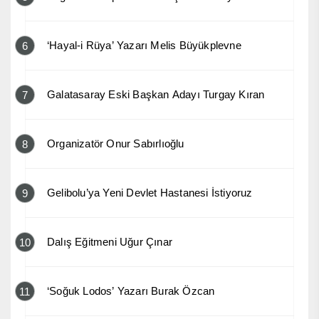
‘Hayal-i Rüya’ Yazarı Melis Büyükplevne
6
Galatasaray Eski Başkan Adayı Turgay Kıran
7
Organizatör Onur Sabırlıoğlu
8
Gelibolu’ya Yeni Devlet Hastanesi İstiyoruz
9
Dalış Eğitmeni Uğur Çınar
10
‘Soğuk Lodos’ Yazarı Burak Özcan
11