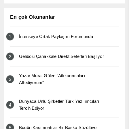
En çok Okunanlar
İntenseye Ortak Paylaşım Forumunda
1
Gelibolu Çanakkale Direkt Seferleri Başlıyor
2
Yazar Murat Gülen “Atlıkarıncaları
3
Affediyorum”
Dünyaca Ünlü Şirketler Türk Yazılımcıları
4
Tercih Ediyor
Bugün Kasımpatılar Bir Başka Süzülüyor
5