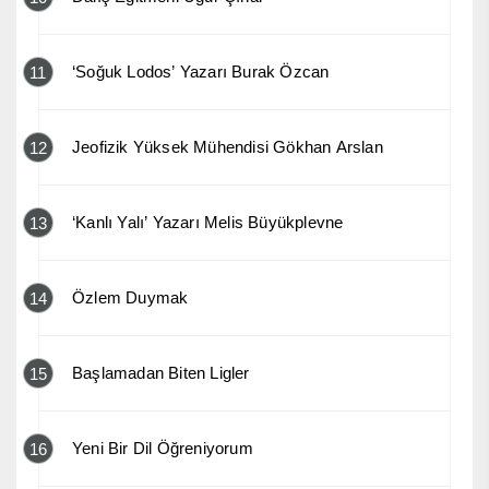
‘Soğuk Lodos’ Yazarı Burak Özcan
11
Jeofizik Yüksek Mühendisi Gökhan Arslan
12
‘Kanlı Yalı’ Yazarı Melis Büyükplevne
13
Özlem Duymak
14
Başlamadan Biten Ligler
15
Yeni Bir Dil Öğreniyorum
16