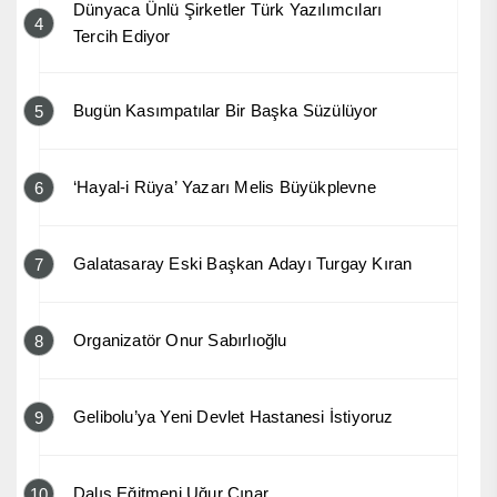
Dünyaca Ünlü Şirketler Türk Yazılımcıları
4
Tercih Ediyor
Bugün Kasımpatılar Bir Başka Süzülüyor
5
‘Hayal-i Rüya’ Yazarı Melis Büyükplevne
6
Galatasaray Eski Başkan Adayı Turgay Kıran
7
Organizatör Onur Sabırlıoğlu
8
Gelibolu’ya Yeni Devlet Hastanesi İstiyoruz
9
Dalış Eğitmeni Uğur Çınar
10