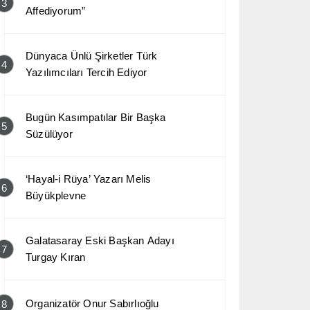
3
Affediyorum”
Dünyaca Ünlü Şirketler Türk
4
Yazılımcıları Tercih Ediyor
Bugün Kasımpatılar Bir Başka
5
Süzülüyor
‘Hayal-i Rüya’ Yazarı Melis
6
Büyükplevne
Galatasaray Eski Başkan Adayı
7
Turgay Kıran
Organizatör Onur Sabırlıoğlu
8