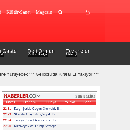
i
Kültür-Sanat
Magazin
u Gaste
Deli Orman
Eczaneler
alı
Online Radyo
Nöbetçi
üyecek *** Gelibolu’da Kiralar El Yakıyor *** Gelibolu Açıklarında