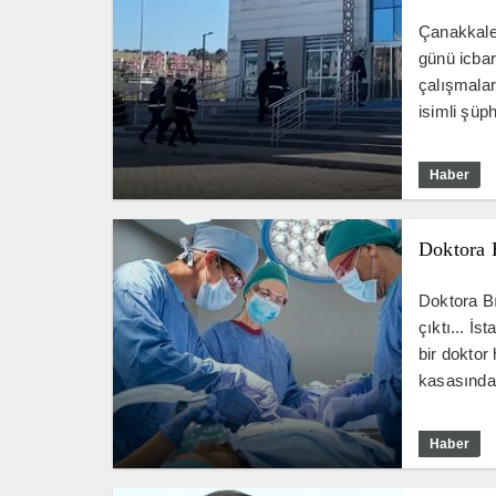
Çanakkale
günü icbar
çalışmalar
isimli şüp
Haber
Doktora 
Doktora B
çıktı... İ
bir dokto
kasasında 
Haber