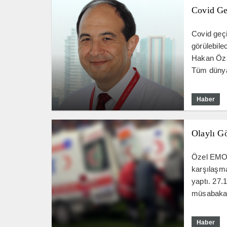
Covid Ge
Covid geçi
görülebile
Hakan Özs
Tüm dünyay
Haber
Olaylı G
Özel EMOT
karşılaşm
yaptı. 27.
müsabakası
Haber