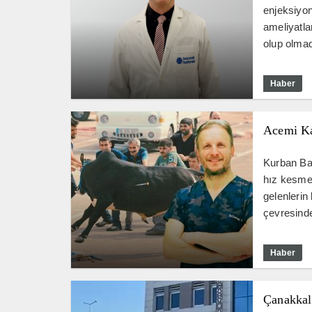
enjeksiyon
ameliyatla
olup olmad
Haber
Acemi Ka
Kurban Bay
hız kesmed
gelenlerin
çevresinde
Haber
Çanakkal