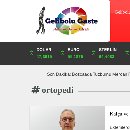
Gelibol
DOLAR
ONS
EURO
ALTIN
STERLİN
ÇEYREK
47,6915
4,343,25
55,1875
6,660,68
64,4083
10,890,22
Son Dakika: Bozcaada Tuzburnu Mercan Resifleri’nd
ortopedi
Kalça ve
Eklemlerde