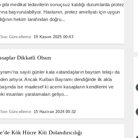
 gibi medikal tedavilerin sonuçsuz kaldığı durumlarda protez
rına başvurulabiliyor. Hastanın, protez ameliyatı için uygun
ığının hekim tarafından doğru...
Son Güncelleme:
19 Kasım 2025 00:43
saplar Dikkatli Olsun
ramı’na sayılı günler kala vatandaşların bayram telaşı da
en artıyor. Ancak Kurban Bayramı dendiğinde ilk akla
 başında ise maalesef ki acemi kasapların kendilerini ve
ki insanları yaralamaları geliyo...
Son Güncelleme:
15 Haziran 2024 00:32
e’de Kök Hücre Kiti Dolandırıcılığı