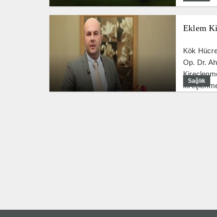
Eklem Ki
Kök Hücre 
Op. Dr. A
Kireçlenme
Sağlık
kireçlenmes