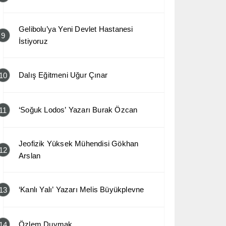
Gelibolu’ya Yeni Devlet Hastanesi
9
İstiyoruz
Dalış Eğitmeni Uğur Çınar
10
‘Soğuk Lodos’ Yazarı Burak Özcan
11
Jeofizik Yüksek Mühendisi Gökhan
12
Arslan
‘Kanlı Yalı’ Yazarı Melis Büyükplevne
13
Özlem Duymak
14