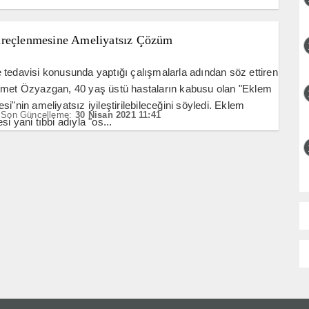
reçlenmesine Ameliyatsız Çözüm
tedavisi konusunda yaptığı çalışmalarla adından söz ettiren
hmet Özyazgan, 40 yaş üstü hastaların kabusu olan "Eklem
si"nin ameliyatsız iyileştirilebileceğini söyledi. Eklem
Son Güncelleme:
30 Nisan 2021 11:41
i yani tıbbi adıyla "os...