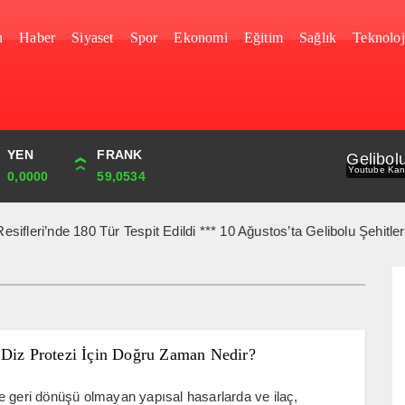
u
Haber
Siyaset
Spor
Ekonomi
Eğitim
Sağlık
Teknoloj
YEN
CUMHURİYET
FRANK
BIST
Gelibol
Youtube Kan
0,0000
44,829,00
59,0534
1.690,16
e 180 Tür Tespit Edildi *** 10 Ağustos’ta Gelibolu Şehitlerine Yür
 Diz Protezi İçin Doğru Zaman Nedir?
 geri dönüşü olmayan yapısal hasarlarda ve ilaç,