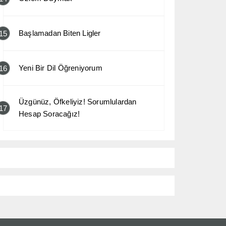
Başlamadan Biten Ligler
15
Yeni Bir Dil Öğreniyorum
16
Üzgünüz, Öfkeliyiz! Sorumlulardan
17
Hesap Soracağız!