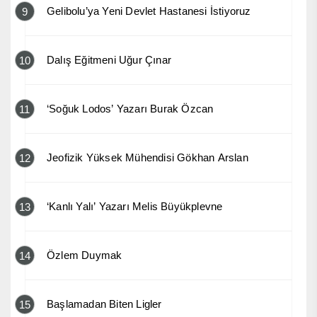
Gelibolu’ya Yeni Devlet Hastanesi İstiyoruz
9
Dalış Eğitmeni Uğur Çınar
10
‘Soğuk Lodos’ Yazarı Burak Özcan
11
Jeofizik Yüksek Mühendisi Gökhan Arslan
12
‘Kanlı Yalı’ Yazarı Melis Büyükplevne
13
Özlem Duymak
14
Başlamadan Biten Ligler
15