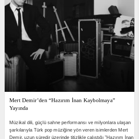
Mert Demir’den “Hazırım İnan Kaybolmaya”
Yayında
Müzikal dili, güçlü sahne performansı ve milyonlara ulaşan
şarkılarıyla Türk pop müziğine yön veren isimlerden Mert
Demir, uzun süredir üzerinde titizlikle çalıştığı "Hazırım İnan