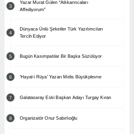
Yazar Murat Gülen “Atlıkarıncaları
3
Affediyorum”
Dünyaca Ünlü Şirketler Türk Yazılımcıları
4
Tercih Ediyor
Bugün Kasımpatılar Bir Başka Süzülüyor
5
‘Hayal-i Rüya’ Yazarı Melis Büyükplevne
6
Galatasaray Eski Başkan Adayı Turgay Kıran
7
Organizatör Onur Sabırlıoğlu
8