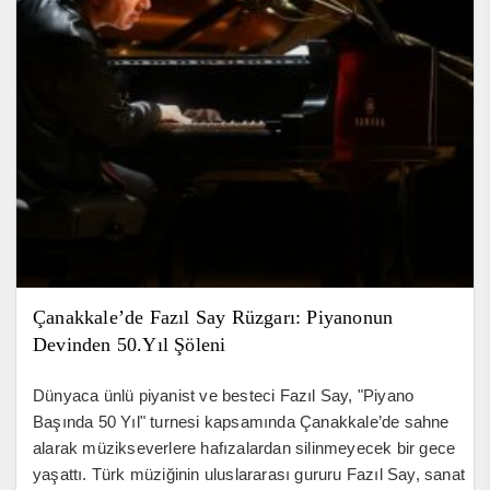
Çanakkale’de Fazıl Say Rüzgarı: Piyanonun
Devinden 50.Yıl Şöleni
Dünyaca ünlü piyanist ve besteci Fazıl Say, "Piyano
Başında 50 Yıl" turnesi kapsamında Çanakkale’de sahne
alarak müzikseverlere hafızalardan silinmeyecek bir gece
yaşattı. Türk müziğinin uluslararası gururu Fazıl Say, sanat