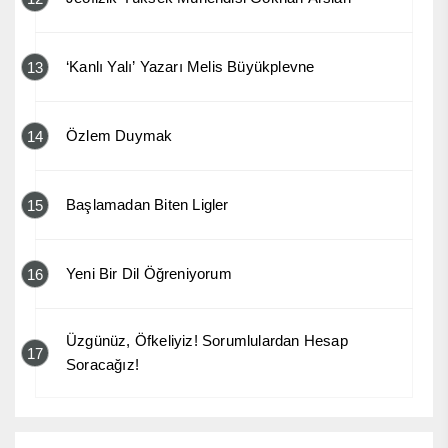
‘Kanlı Yalı’ Yazarı Melis Büyükplevne
13
Özlem Duymak
14
Başlamadan Biten Ligler
15
Yeni Bir Dil Öğreniyorum
16
Üzgünüz, Öfkeliyiz! Sorumlulardan Hesap
17
Soracağız!