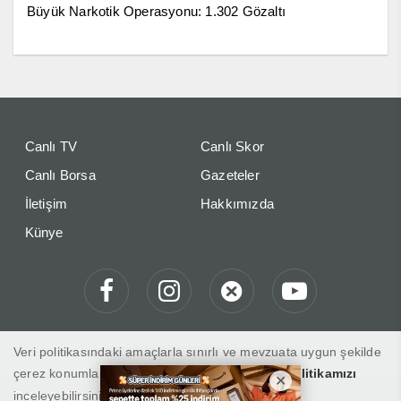
Büyük Narkotik Operasyonu: 1.302 Gözaltı
Canlı TV
Canlı Skor
Canlı Borsa
Gazeteler
İletişim
Hakkımızda
Künye
Veri politikasındaki amaçlarla sınırlı ve mevzuata uygun şekilde
çerez konumlandırmaktayız. Detaylar için
veri politikamızı
inceleyebilirsiniz.
Gelibolu Gaste "Haberin Doğru Adresi"