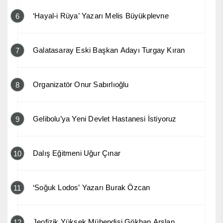
‘Hayal-i Rüya’ Yazarı Melis Büyükplevne
6
Galatasaray Eski Başkan Adayı Turgay Kıran
7
Organizatör Onur Sabırlıoğlu
8
Gelibolu’ya Yeni Devlet Hastanesi İstiyoruz
9
Dalış Eğitmeni Uğur Çınar
10
‘Soğuk Lodos’ Yazarı Burak Özcan
11
Jeofizik Yüksek Mühendisi Gökhan Arslan
12