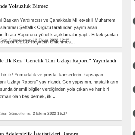
mde Yolsuzluk Bitmez
 Başkan Yardımcısı ve Çanakkale Milletvekili Muharrem
slararası Şeffaflık Örgütü tarafından yayımlanan
n İhracı Raporuna yönelik açıklamalar yaptı. Erkek şunları
Son Güncelleme:
12 Ekim 2022 12:15
"Bu rapor OECD Rüşvetin Önlenmes...
de İlk Kez “Genetik Tanı Uzlaşı Raporu” Yayınlandı
 bir ilk! Yumurtalık ve prostat kanserlerini kapsayan
anı Uzlaşı Raporu" yayınlandı. Gen yapısının, hastalıkların
sunda önemli bilgiler verdiğinden yola çıkan ve her biri
zman olan beş dernek, ilk ...
Son Güncelleme:
2 Ekim 2022 16:37
n Adaletsizlik İstatistikleri Raporu