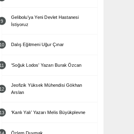
Gelibolu’ya Yeni Devlet Hastanesi
9
İstiyoruz
Dalış Eğitmeni Uğur Çınar
10
‘Soğuk Lodos’ Yazarı Burak Özcan
11
Jeofizik Yüksek Mühendisi Gökhan
12
Arslan
‘Kanlı Yalı’ Yazarı Melis Büyükplevne
13
Özlem Duymak
14