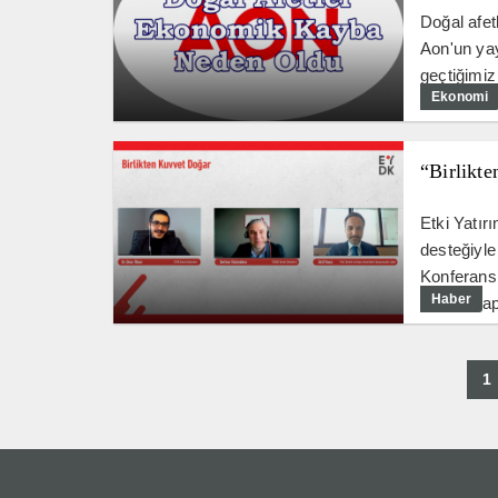
Doğal afet
Aon'un yay
geçtiğimiz
Ekonomi
dolarlık e
“Birlikt
Etki Yatı
desteğiyle
Konferansı
Haber
Doğar" rap
1