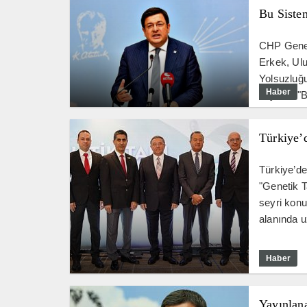
Bu Siste
CHP Genel
Erkek, Ulu
Yolsuzluğu
Haber
söyledi: 
Türkiye’
Türkiye’de
"Genetik T
seyri konu
alanında u
Haber
Yayınlana