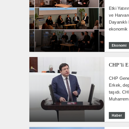
Etki Yatır
ve Harvard
Dayanıklı 
ekonomik a
Ekonomi
CHP’li E
CHP Genel
Erkek, dep
taşıdı. CH
Muharrem 
Haber