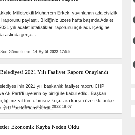
ale Milletvekili Muharrem Erkek, yayınlanan adaletsizlik
eri raporunu paylaştı. Bildiğiniz üzere hafta başında Adalet
021 yılı adalet istatistikleri raporunu açıkladı. İçeriğine
da aslında gerçe...
Son Güncelleme:
14 Eylül 2022 17:55
 Belediyesi 2021 Yılı Faaliyet Raporu Onaylandı
elediyesi’nin 2021 yılı başkanlık faaliyet raporu CHP
 Ak Parti’li üyelerin oy birliği ile kabul edildi. Başkan
çtiğimiz yıl tüm olumsuz koşullara karşın özellikle bütçe
Son Güncelleme:
6 Nisan 2022 18:07
iyi bir performans sergil...
etler Ekonomik Kayba Neden Oldu