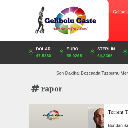
Gelibol
DOLAR
ONS
EURO
ALTIN
STERLİN
ÇEYREK
47,5880
4,263,15
55,0265
6,523,99
64,2396
10,666,73
Son Dakika: Bozcaada Tuzburnu Mercan Resifler
rapor
Torrent T
Bundan iki