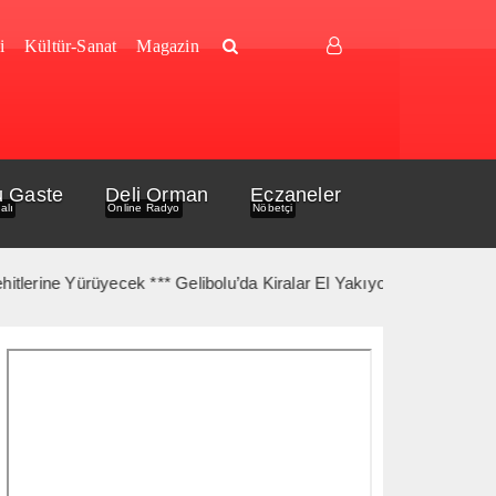
i
Kültür-Sanat
Magazin
u Gaste
Deli Orman
Eczaneler
alı
Online Radyo
Nöbetçi
 Yürüyecek *** Gelibolu’da Kiralar El Yakıyor *** Gelibolu Açıklar