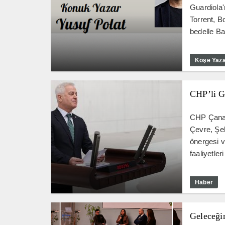
Guardiola'
Torrent, B
bedelle Ba
Köşe Yaza
CHP’li G
CHP Çanak
Çevre, Şeh
önergesi v
faaliyetler
Haber
Geleceğin