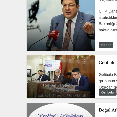
CHP Çanakk
istatistikl
Bakanlığı 2
baktığınız
Haber
Gelibolu
Gelibolu B
grubunun ve
Özacar, ge
Gelibolu
konusunda 
Doğal Af