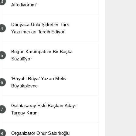
3
Affediyorum”
Dünyaca Ünlü Şirketler Türk
4
Yazılımcıları Tercih Ediyor
Bugün Kasımpatılar Bir Başka
5
Süzülüyor
‘Hayal-i Rüya’ Yazarı Melis
6
Büyükplevne
Galatasaray Eski Başkan Adayı
7
Turgay Kıran
Organizatör Onur Sabırlıoğlu
8