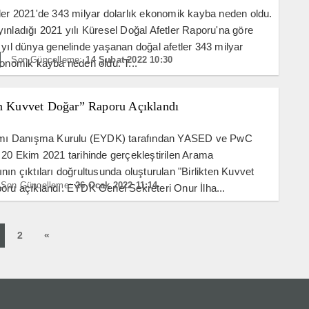
ler 2021'de 343 milyar dolarlık ekonomik kayba neden oldu.
ınladığı 2021 yılı Küresel Doğal Afetler Raporu'na göre
 yıl dünya genelinde yaşanan doğal afetler 343 milyar
Son Güncelleme:
14 Şubat 2022 10:30
konomik kayba neden oldu. T...
en Kuvvet Doğar” Raporu Açıklandı
rımı Danışma Kurulu (EYDK) tarafından YASED ve PwC
 20 Ekim 2021 tarihinde gerçekleştirilen Arama
nın çıktıları doğrultusunda oluşturulan "Birlikten Kuvvet
Son Güncelleme:
26 Ocak 2022 11:14
oru açıklandı. EYDK Genel Sekreteri Onur İlha...
2
«