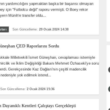
nın yardımcılığını yapmaktan başka bir başarısı olmayan
oey için "Futbolcu değil" raporu vermişti. O Boey rekor
yern Münih'e transfer oldu...
Son Güncelleme:
29 Ocak 2024 14:38
rları
üneşhan ÇED Raporlarını Sordu
kale Milletvekili İsmet Güneşhan, cevaplaması istemiyle
ircilik ve İklim Değişikliği Bakanı Mehmet Özhaseki’ye soru
erdi. Gerekçesinde Kaz Dağları’nın çeşitli madencilik
i nedeniyle yok edilmek istend...
Son Güncelleme:
2 Ocak 2024 15:36
 Dayanıklı Kentleri Çalıştayı Gerçekleşti