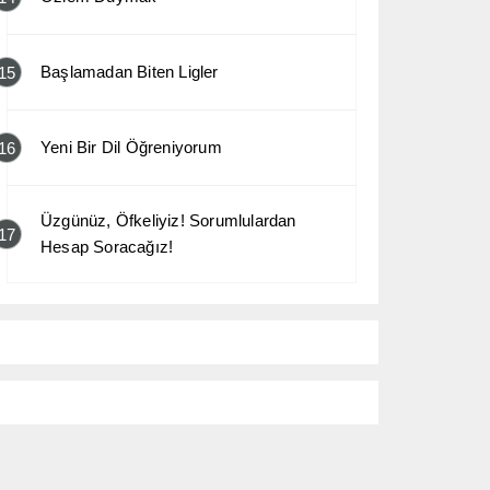
Başlamadan Biten Ligler
15
Yeni Bir Dil Öğreniyorum
16
Üzgünüz, Öfkeliyiz! Sorumlulardan
17
Hesap Soracağız!