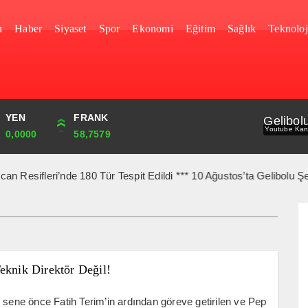
u
Haber
Siyaset
Spor
Ekonomi
Eğitim
Sağlık
Teknoloj
YEN
CUMHURİYET
FRANK
BIST
Gelibol
Youtube Kan
0,0000
43,869,00
58,7579
1.694,55
i’nde 180 Tür Tespit Edildi *** 10 Ağustos’ta Gelibolu Şehitlerine
eknik Direktör Değil!
 sene önce Fatih Terim’in ardından göreve getirilen ve Pep