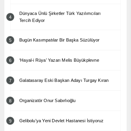
Dünyaca Ünlü Şirketler Türk Yazılımcıları
4
Tercih Ediyor
Bugün Kasımpatılar Bir Başka Süzülüyor
5
‘Hayal-i Rüya’ Yazarı Melis Büyükplevne
6
Galatasaray Eski Başkan Adayı Turgay Kıran
7
Organizatör Onur Sabırlıoğlu
8
Gelibolu’ya Yeni Devlet Hastanesi İstiyoruz
9