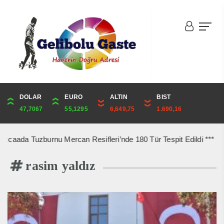
DOLAR
ONS
EURO
ALTIN
ALTIN
ÇEYREK
BIST
CUMHURİYET
47,7067
4,334,21
55,1295
6,649,75
6,649,75
10,872,34
1.690,16
44,750,00
u Mercan Resifleri’nde 180 Tür Tespit Edildi *** 10 Ağustos’ta Geli
rasim yaldız