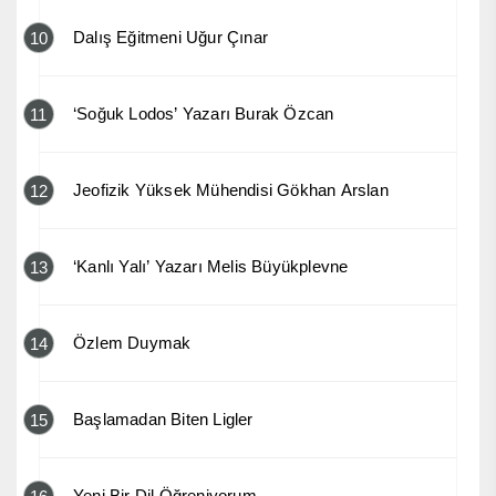
Dalış Eğitmeni Uğur Çınar
10
‘Soğuk Lodos’ Yazarı Burak Özcan
11
Jeofizik Yüksek Mühendisi Gökhan Arslan
12
‘Kanlı Yalı’ Yazarı Melis Büyükplevne
13
Özlem Duymak
14
Başlamadan Biten Ligler
15
Yeni Bir Dil Öğreniyorum