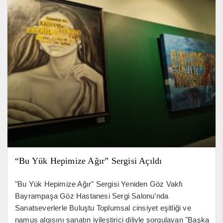
“Bu Yük Hepimize Ağır” Sergisi Açıldı
"Bu Yük Hepimize Ağır" Sergisi Yeniden Göz Vakfı
Bayrampaşa Göz Hastanesi Sergi Salonu’nda
Sanatseverlerle Buluştu Toplumsal cinsiyet eşitliği ve
namus algısını sanatın iyileştirici diliyle sorgulayan "Başka