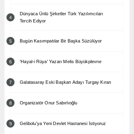
Dünyaca Ünlü Şirketler Türk Yazılımcıları
4
Tercih Ediyor
Bugün Kasımpatılar Bir Başka Süzülüyor
5
‘Hayal-i Rüya’ Yazarı Melis Büyükplevne
6
Galatasaray Eski Başkan Adayı Turgay Kıran
7
Organizatör Onur Sabırlıoğlu
8
Gelibolu’ya Yeni Devlet Hastanesi İstiyoruz
9