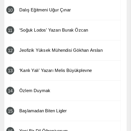
Dalış Eğitmeni Uğur Çınar
10
‘Soğuk Lodos’ Yazarı Burak Özcan
11
Jeofizik Yüksek Mühendisi Gökhan Arslan
12
‘Kanlı Yalı’ Yazarı Melis Büyükplevne
13
Özlem Duymak
14
Başlamadan Biten Ligler
15
Yeni Bir Dil Öğreniyorum