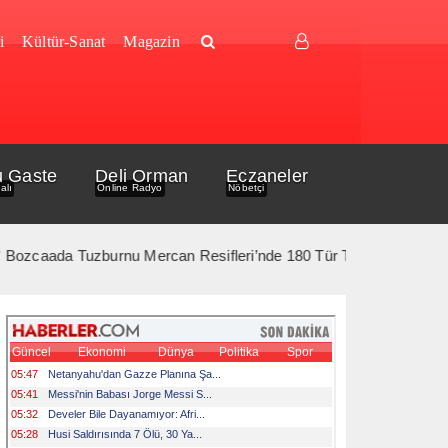
i
Kültür-Sanat
Magazin
u Gaste
Deli Orman
Eczaneler
alı
Online Radyo
Nöbetçi
caada Tuzburnu Mercan Resifleri’nde 180 Tür Tespit Edildi *** 10 Ağ