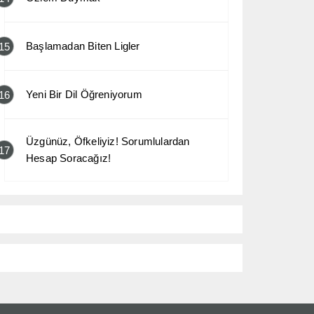
Başlamadan Biten Ligler
15
Yeni Bir Dil Öğreniyorum
16
Üzgünüz, Öfkeliyiz! Sorumlulardan
17
Hesap Soracağız!