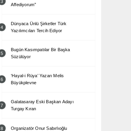
3
Affediyorum”
Dünyaca Ünlü Şirketler Türk
4
Yazılımcıları Tercih Ediyor
Bugün Kasımpatılar Bir Başka
5
Süzülüyor
‘Hayal-i Rüya’ Yazarı Melis
6
Büyükplevne
Galatasaray Eski Başkan Adayı
7
Turgay Kıran
Organizatör Onur Sabırlıoğlu
8