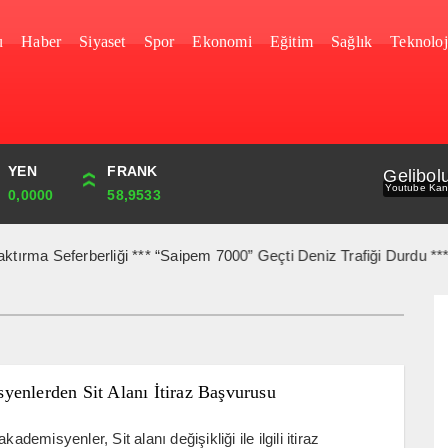
u
Haber
Siyaset
Spor
Ekonomi
Eğitim
Sağlık
Teknoloj
YEN
CUMHURİYET
FRANK
BIST
Gelibol
Youtube Kan
0,0000
44,750,00
58,9533
1.690,16
a Seferberliği *** “Saipem 7000” Geçti Deniz Trafiği Durdu *** Boz
yenlerden Sit Alanı İtiraz Başvurusu
akademisyenler, Sit alanı değişikliği ile ilgili itiraz