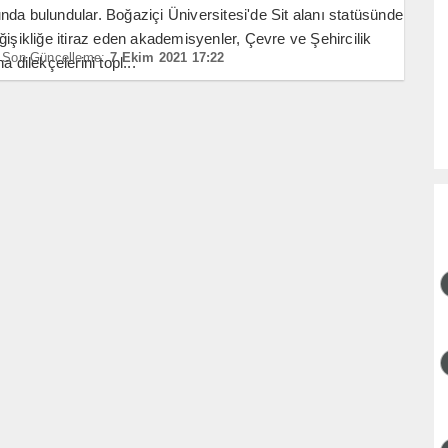
da bulundular. Boğaziçi Üniversitesi'de Sit alanı statüsünde
ğişikliğe itiraz eden akademisyenler, Çevre ve Şehircilik
Son Güncelleme:
7 Ekim 2021 17:22
a dilekçelerini topl...