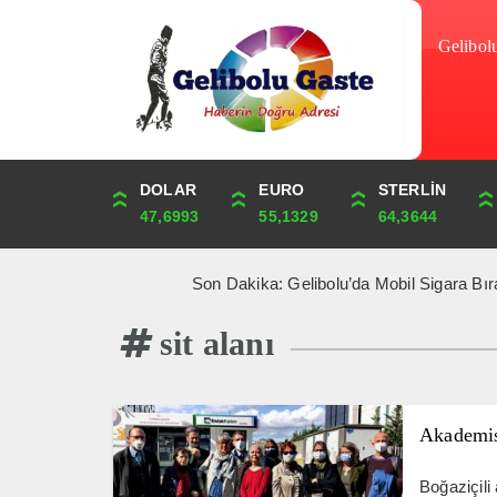
Gelibol
DOLAR
ONS
EURO
ALTIN
STERLİN
ÇEYREK
47,6993
4,324,79
55,1329
6,635,19
64,3644
10,848,53
Son Dakika: Gelibolu’da Mobil Sigara Bıraktırm
sit alanı
Akademis
Boğaziçili 