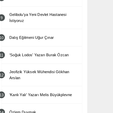
Gelibolu’ya Yeni Devlet Hastanesi
9
İstiyoruz
Dalış Eğitmeni Uğur Çınar
10
‘Soğuk Lodos’ Yazarı Burak Özcan
11
Jeofizik Yüksek Mühendisi Gökhan
12
Arslan
‘Kanlı Yalı’ Yazarı Melis Büyükplevne
13
Özlem Duymak
14