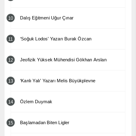
Dalış Eğitmeni Uğur Çınar
10
‘Soğuk Lodos’ Yazarı Burak Özcan
11
Jeofizik Yüksek Mühendisi Gökhan Arslan
12
‘Kanlı Yalı’ Yazarı Melis Büyükplevne
13
Özlem Duymak
14
Başlamadan Biten Ligler
15