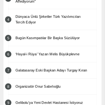
Affediyorum”
Dünyaca Ünlü Şirketler Türk Yazılımcıları
4
Tercih Ediyor
Bugün Kasımpatılar Bir Başka Süzülüyor
5
‘Hayal-i Rüya’ Yazarı Melis Büyükplevne
6
Galatasaray Eski Başkan Adayı Turgay Kıran
7
Organizatör Onur Sabırlıoğlu
8
Gelibolu’ya Yeni Devlet Hastanesi İstiyoruz
9