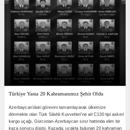
Türkiye Yasta 20 Kahramanımız Şehit Oldu
Azerbaycan'daki görevini tamamlayarak ülkemize
dönmekte olan Türk Silahlı Kuvvetleri’ne ait C130 tipi askeri
kargo uçağı, Gürcistan-Azerbaycan sınır hattında elim bir
kaza sonucu düştü. Kazada, uçakta bulunan 20 kahraman