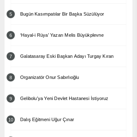
Bugün Kasımpatılar Bir Başka Süzülüyor
5
‘Hayal-i Rüya’ Yazarı Melis Büyükplevne
6
Galatasaray Eski Başkan Adayı Turgay Kıran
7
Organizatör Onur Sabırlıoğlu
8
Gelibolu’ya Yeni Devlet Hastanesi İstiyoruz
9
Dalış Eğitmeni Uğur Çınar
10