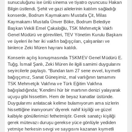
sunuculuğunu ise ünlü sinema ve tiyatro oyuncusu Hakan
Bilgin üstlendi. Şehit ve gazi ailelerinin katılım sağladığı
konserde, Bodrum Kaymakamı Mustafa Çit, Milas
Kaymakamı Mustafa Ünver Böke, Bodrum Belediye
Başkan Vekili Emel Çakaloğlu, TSK Mehmetçik Vakfı
Genel Müdürü ve görevlileri, TEV Yönetim Kurulu Başkanı
ve üyeleri ile her iki vakfın bağışçıları, çalışanları ve
binlerce Zeki Müren hayranı katıldı.
Konserin açılış konuşmasında TSKMEV Genel Müdürü E.
Tuğg. İsmail Şanlı, Zeki Müren ile ilgili samimi duygularını
seyircilerle paylaştı. “Bundan tam 27 sene evvel, kıymetli
bağışçımız, Sanat Güneşimiz, mal varlığının tamamını
TSK Mehmetçik Vakfına ve Türk Eğitim Vakfına
bağışladığında; ‘Kendimi hür bir martının denizi yalayarak
uçuşu gibi hissettim. Hem de beyaz kanatlar üstünde.
Duygularımı anlatacak kelime bulamıyorum ama sizlerin
hissettiğine inanıyorum’ diyerek nahif kişiliği ve güzel
kalbiyle gönüllerimizi fethetmiştir. Gerek sanatçı kişiliği
gerek mütevazı duruşu gerekse yüce gönlüyle yediden
yetmişe herkesin sevgi ve saygısını kazanan kıymetli