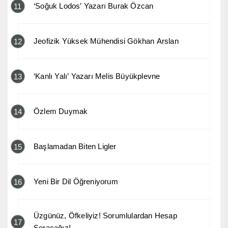
‘Soğuk Lodos’ Yazarı Burak Özcan
11
Jeofizik Yüksek Mühendisi Gökhan Arslan
12
‘Kanlı Yalı’ Yazarı Melis Büyükplevne
13
Özlem Duymak
14
Başlamadan Biten Ligler
15
Yeni Bir Dil Öğreniyorum
16
Üzgünüz, Öfkeliyiz! Sorumlulardan Hesap
17
Soracağız!