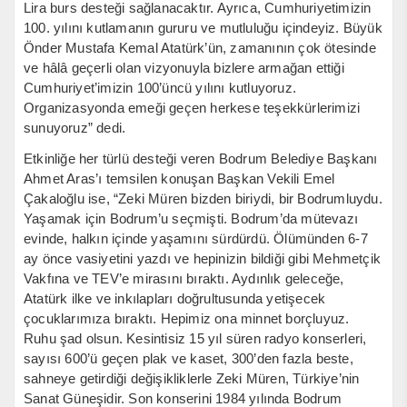
Lira burs desteği sağlanacaktır. Ayrıca, Cumhuriyetimizin
100. yılını kutlamanın gururu ve mutluluğu içindeyiz. Büyük
Önder Mustafa Kemal Atatürk’ün, zamanının çok ötesinde
ve hâlâ geçerli olan vizyonuyla bizlere armağan ettiği
Cumhuriyet’imizin 100’üncü yılını kutluyoruz.
Organizasyonda emeği geçen herkese teşekkürlerimizi
sunuyoruz” dedi.
Etkinliğe her türlü desteği veren Bodrum Belediye Başkanı
Ahmet Aras’ı temsilen konuşan Başkan Vekili Emel
Çakaloğlu ise, “Zeki Müren bizden biriydi, bir Bodrumluydu.
Yaşamak için Bodrum’u seçmişti. Bodrum’da mütevazı
evinde, halkın içinde yaşamını sürdürdü. Ölümünden 6-7
ay önce vasiyetini yazdı ve hepinizin bildiği gibi Mehmetçik
Vakfına ve TEV’e mirasını bıraktı. Aydınlık geleceğe,
Atatürk ilke ve inkılapları doğrultusunda yetişecek
çocuklarımıza bıraktı. Hepimiz ona minnet borçluyuz.
Ruhu şad olsun. Kesintisiz 15 yıl süren radyo konserleri,
sayısı 600’ü geçen plak ve kaset, 300’den fazla beste,
sahneye getirdiği değişikliklerle Zeki Müren, Türkiye’nin
Sanat Güneşidir. Son konserini 1984 yılında Bodrum