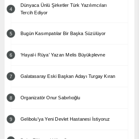
Dünyaca Ünlü Şirketler Türk Yazılımcıları
4
Tercih Ediyor
Bugün Kasımpatılar Bir Başka Süzülüyor
5
‘Hayal-i Rüya’ Yazarı Melis Büyükplevne
6
Galatasaray Eski Başkan Adayı Turgay Kıran
7
Organizatör Onur Sabırlıoğlu
8
Gelibolu’ya Yeni Devlet Hastanesi İstiyoruz
9