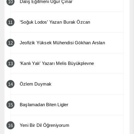
Dalış Eğitmeni Uğur Çınar
10
‘Soğuk Lodos’ Yazarı Burak Özcan
11
Jeofizik Yüksek Mühendisi Gökhan Arslan
12
‘Kanlı Yalı’ Yazarı Melis Büyükplevne
13
Özlem Duymak
14
Başlamadan Biten Ligler
15
Yeni Bir Dil Öğreniyorum
16