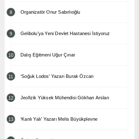
Organizatör Onur Sabırlıoğlu
8
Gelibolu’ya Yeni Devlet Hastanesi İstiyoruz
9
Dalış Eğitmeni Uğur Çınar
10
‘Soğuk Lodos’ Yazarı Burak Özcan
11
Jeofizik Yüksek Mühendisi Gökhan Arslan
12
‘Kanlı Yalı’ Yazarı Melis Büyükplevne
13