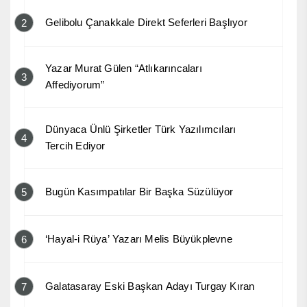
Gelibolu Çanakkale Direkt Seferleri Başlıyor
2
Yazar Murat Gülen “Atlıkarıncaları
3
Affediyorum”
Dünyaca Ünlü Şirketler Türk Yazılımcıları
4
Tercih Ediyor
Bugün Kasımpatılar Bir Başka Süzülüyor
5
‘Hayal-i Rüya’ Yazarı Melis Büyükplevne
6
Galatasaray Eski Başkan Adayı Turgay Kıran
7