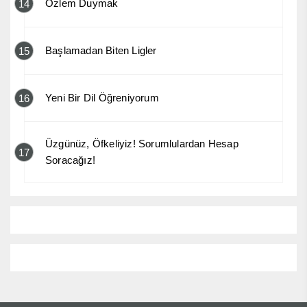
Özlem Duymak
14
Başlamadan Biten Ligler
15
Yeni Bir Dil Öğreniyorum
16
Üzgünüz, Öfkeliyiz! Sorumlulardan Hesap
17
Soracağız!