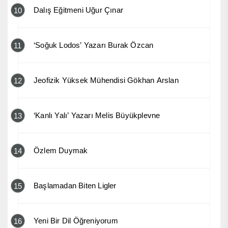
Dalış Eğitmeni Uğur Çınar
10
‘Soğuk Lodos’ Yazarı Burak Özcan
11
Jeofizik Yüksek Mühendisi Gökhan Arslan
12
‘Kanlı Yalı’ Yazarı Melis Büyükplevne
13
Özlem Duymak
14
Başlamadan Biten Ligler
15
Yeni Bir Dil Öğreniyorum
16