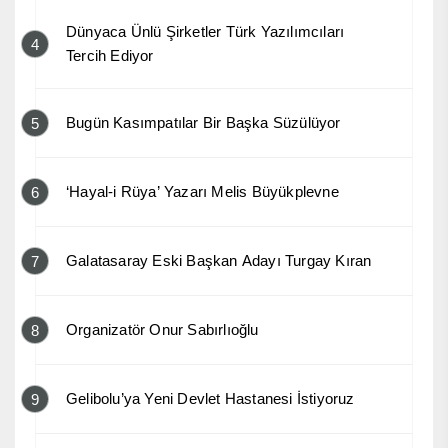
Dünyaca Ünlü Şirketler Türk Yazılımcıları
4
Tercih Ediyor
Bugün Kasımpatılar Bir Başka Süzülüyor
5
‘Hayal-i Rüya’ Yazarı Melis Büyükplevne
6
Galatasaray Eski Başkan Adayı Turgay Kıran
7
Organizatör Onur Sabırlıoğlu
8
Gelibolu’ya Yeni Devlet Hastanesi İstiyoruz
9