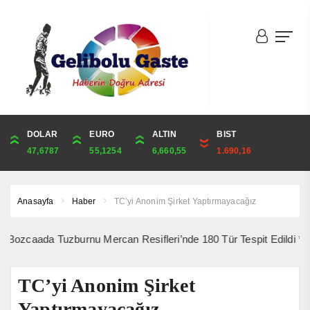
DOLAR
ONS
EURO
ALTIN
ALTIN
ÇEYREK
BIST
CUMHURİYET
47,6787
4,341,81
55,1254
6,660,55
6,660,55
10,889,99
1.690,16
44,750,00
Anasayfa
Haber
TC’yi Anonim Şirket Yaptırmayacağız
ada Tuzburnu Mercan Resifleri’nde 180 Tür Tespit Edildi *** 10 Ağu
TC’yi Anonim Şirket
Yaptırmayacağız