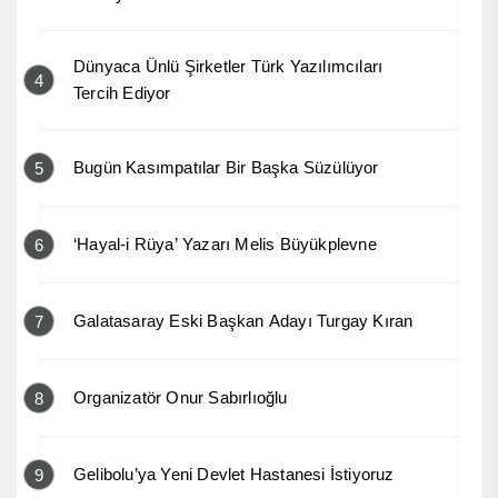
Dünyaca Ünlü Şirketler Türk Yazılımcıları
4
Tercih Ediyor
Bugün Kasımpatılar Bir Başka Süzülüyor
5
‘Hayal-i Rüya’ Yazarı Melis Büyükplevne
6
Galatasaray Eski Başkan Adayı Turgay Kıran
7
Organizatör Onur Sabırlıoğlu
8
Gelibolu’ya Yeni Devlet Hastanesi İstiyoruz
9