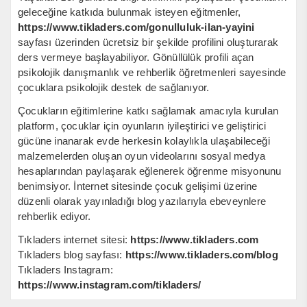
geleceğine katkıda bulunmak isteyen eğitmenler,
https://www.tikladers.com/gonulluluk-ilan-yayini
sayfası üzerinden ücretsiz bir şekilde profilini oluşturarak
ders vermeye başlayabiliyor. Gönüllülük profili açan
psikolojik danışmanlık ve rehberlik öğretmenleri sayesinde
çocuklara psikolojik destek de sağlanıyor.
Çocukların eğitimlerine katkı sağlamak amacıyla kurulan
platform, çocuklar için oyunların iyileştirici ve geliştirici
gücüne inanarak evde herkesin kolaylıkla ulaşabileceği
malzemelerden oluşan oyun videolarını sosyal medya
hesaplarından paylaşarak eğlenerek öğrenme misyonunu
benimsiyor. İnternet sitesinde çocuk gelişimi üzerine
düzenli olarak yayınladığı blog yazılarıyla ebeveynlere
rehberlik ediyor.
Tıkladers internet sitesi:
https://www.tikladers.com
Tıkladers blog sayfası:
https://www.tikladers.com/blog
Tıkladers Instagram:
https://www.instagram.com/tikladers/