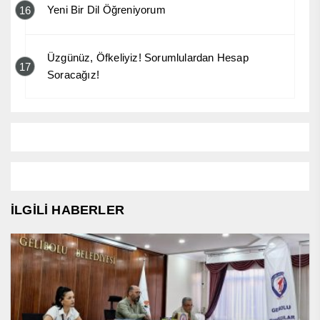
Yeni Bir Dil Öğreniyorum
16
Üzgünüz, Öfkeliyiz! Sorumlulardan Hesap
17
Soracağız!
İLGİLİ HABERLER