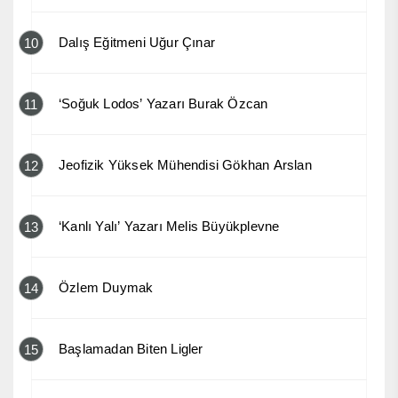
Dalış Eğitmeni Uğur Çınar
10
‘Soğuk Lodos’ Yazarı Burak Özcan
11
Jeofizik Yüksek Mühendisi Gökhan Arslan
12
‘Kanlı Yalı’ Yazarı Melis Büyükplevne
13
Özlem Duymak
14
Başlamadan Biten Ligler
15