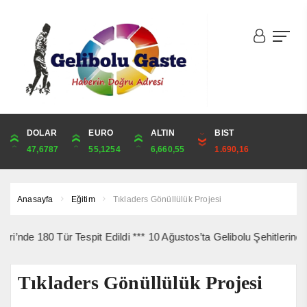
DOLAR
ONS
EURO
ALTIN
ALTIN
ÇEYREK
BIST
CUMHURİYET
47,6787
4,341,81
55,1254
6,660,55
6,660,55
10,889,99
1.690,16
44,750,00
Anasayfa
Eğitim
Tıkladers Gönüllülük Projesi
80 Tür Tespit Edildi *** 10 Ağustos’ta Gelibolu Şehitlerine Yürüye
Tıkladers Gönüllülük Projesi