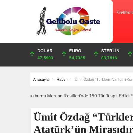
Gelibol
DOLAR
ONS
EURO
ALTIN
STERLİN
ÇEYREK
47,5903
4,239,99
54,7335
6,495,09
63,7916
10,619,47
Anasayfa
Haber
Ümit Özdağ “Türklerin Varlığını Kor
da Tuzburnu Mercan Resifleri’nde 180 Tür Tespit Edildi *** 10 Ağus
Ümit Özdağ “Türkler
Atatürk’ün Mirasıdı