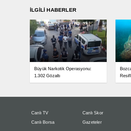
İLGİLİ HABERLER
Büyük Narkotik Operasyonu:
Bozc
1.302 Gözaltı
Resifl
Canlı TV
Canlı Skor
Canlı Borsa
Gazeteler