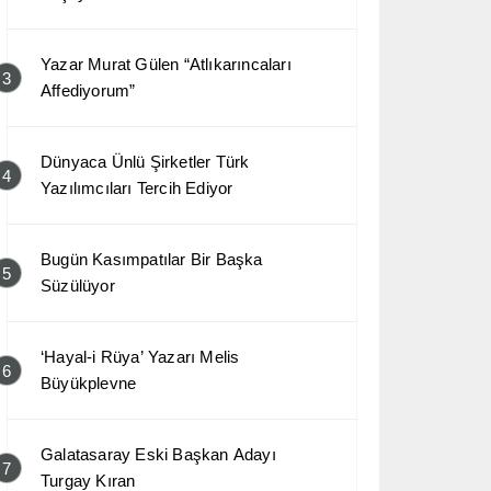
Yazar Murat Gülen “Atlıkarıncaları
3
Affediyorum”
Dünyaca Ünlü Şirketler Türk
4
Yazılımcıları Tercih Ediyor
Bugün Kasımpatılar Bir Başka
5
Süzülüyor
‘Hayal-i Rüya’ Yazarı Melis
6
Büyükplevne
Galatasaray Eski Başkan Adayı
7
Turgay Kıran