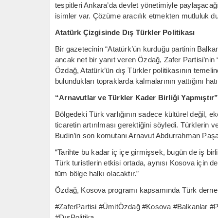
tespitleri Ankara’da devlet yönetimiyle paylaşacağı
isimler var. Çözüme aracılık etmekten mutluluk du
Atatürk Çizgisinde Dış Türkler Politikası
Bir gazetecinin “Atatürk’ün kurduğu partinin Balka
ancak net bir yanıt veren Özdağ, Zafer Partisi’nin “
Özdağ, Atatürk’ün dış Türkler politikasının temelind
bulundukları topraklarda kalmalarının yattığını hatır
“Arnavutlar ve Türkler Kader Birliği Yapmıştır
Bölgedeki Türk varlığının sadece kültürel değil, 
ticaretin artırılması gerektiğini söyledi. Türklerin 
Budin’in son komutanı Arnavut Abdurrahman Paşa’y
“Tarihte bu kadar iç içe girmişsek, bugün de iş bi
Türk turistlerin etkisi ortada, aynısı Kosova için d
tüm bölge halkı olacaktır.”
Özdağ, Kosova programı kapsamında Türk dernekle
#ZaferPartisi #ÜmitÖzdağ #Kosova #Balkanlar #P
#DışPolitika