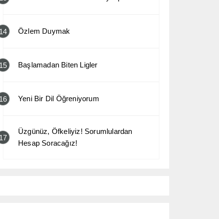
Özlem Duymak
14
Başlamadan Biten Ligler
15
Yeni Bir Dil Öğreniyorum
16
Üzgünüz, Öfkeliyiz! Sorumlulardan
17
Hesap Soracağız!