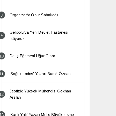
Organizatör Onur Sabırlıoğlu
8
Gelibolu’ya Yeni Devlet Hastanesi
9
İstiyoruz
Dalış Eğitmeni Uğur Çınar
10
‘Soğuk Lodos’ Yazarı Burak Özcan
11
Jeofizik Yüksek Mühendisi Gökhan
12
Arslan
‘Kanlı Yalı’ Yazarı Melis Büyükplevne
13