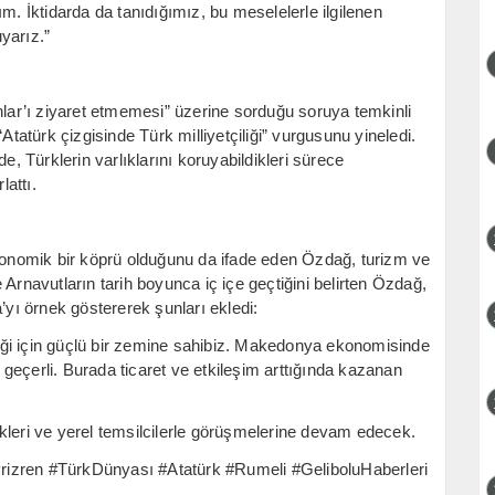
m. İktidarda da tanıdığımız, bu meselelerle ilgilenen
yarız.”
nlar’ı ziyaret etmemesi” üzerine sorduğu soruya temkinli
Atatürk çizgisinde Türk milliyetçiliği” vurgusunu yineledi.
e, Türklerin varlıklarını koruyabildikleri sürece
lattı.
”
ekonomik bir köprü olduğunu da ifade eden Özdağ, turizm ve
ve Arnavutların tarih boyunca iç içe geçtiğini belirten Özdağ,
ı örnek göstererek şunları ekledi:
rliği için güçlü bir zemine sahibiz. Makedonya ekonomisinde
e geçerli. Burada ticaret ve etkileşim arttığında kazanan
ri ve yerel temsilcilerle görüşmelerine devam edecek.
rizren #TürkDünyası #Atatürk #Rumeli #GeliboluHaberleri