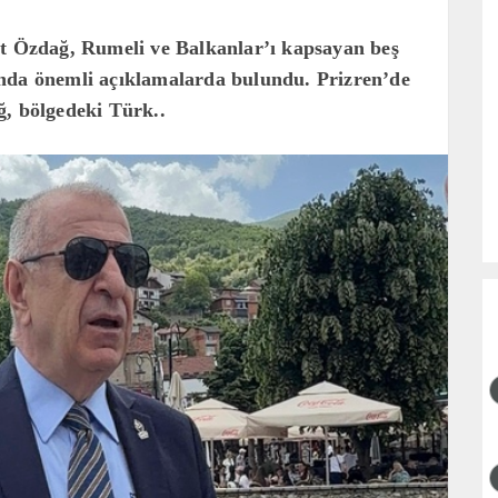
it Özdağ, Rumeli ve Balkanlar’ı kapsayan beş
ında önemli açıklamalarda bulundu. Prizren’de
ğ, bölgedeki Türk..