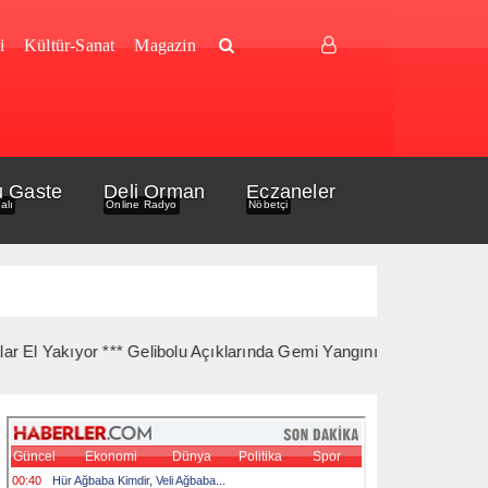
i
Kültür-Sanat
Magazin
u Gaste
Deli Orman
Eczaneler
alı
Online Radyo
Nöbetçi
akıyor *** Gelibolu Açıklarında Gemi Yangını Korkuttu *** Bankamati