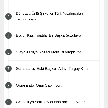
Dünyaca Ünlü Şirketler Türk Yazılımcıları
4
Tercih Ediyor
Bugün Kasımpatılar Bir Başka Süzülüyor
5
‘Hayal-i Rüya’ Yazarı Melis Büyükplevne
6
Galatasaray Eski Başkan Adayı Turgay Kıran
7
Organizatör Onur Sabırlıoğlu
8
Gelibolu’ya Yeni Devlet Hastanesi İstiyoruz
9