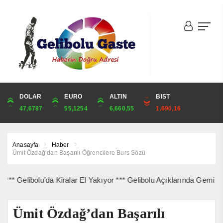
DOLAR
ONS
EURO
ALTIN
ALTIN
ÇEYREK
BIST
CUMHURİYET
47,6787
4,341,81
55,1254
6,660,55
6,660,55
10,889,99
1.690,16
44,829,00
Anasayfa
Haber
Ümit Özdağ’dan Başarılı Öğrencilere Burs Sözü
libolu’da Kiralar El Yakıyor *** Gelibolu Açıklarında Gemi Yangını 
Ümit Özdağ’dan Başarılı