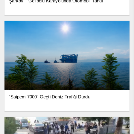
Şarköy – Gelibolu Karayolunda Otomobil Yandı
“Saipem 7000” Geçti Deniz Trafiği Durdu