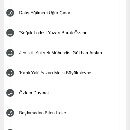
Dalış Eğitmeni Uğur Çınar
10
‘Soğuk Lodos’ Yazarı Burak Özcan
11
Jeofizik Yüksek Mühendisi Gökhan Arslan
12
‘Kanlı Yalı’ Yazarı Melis Büyükplevne
13
Özlem Duymak
14
Başlamadan Biten Ligler
15