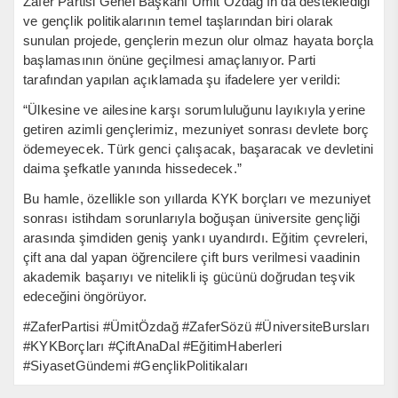
Zafer Partisi Genel Başkanı Ümit Özdağ’ın da desteklediği
ve gençlik politikalarının temel taşlarından biri olarak
sunulan projede, gençlerin mezun olur olmaz hayata borçla
başlamasının önüne geçilmesi amaçlanıyor. Parti
tarafından yapılan açıklamada şu ifadelere yer verildi:
“Ülkesine ve ailesine karşı sorumluluğunu layıkıyla yerine
getiren azimli gençlerimiz, mezuniyet sonrası devlete borç
ödemeyecek. Türk genci çalışacak, başaracak ve devletini
daima şefkatle yanında hissedecek.”
Bu hamle, özellikle son yıllarda KYK borçları ve mezuniyet
sonrası istihdam sorunlarıyla boğuşan üniversite gençliği
arasında şimdiden geniş yankı uyandırdı. Eğitim çevreleri,
çift ana dal yapan öğrencilere çift burs verilmesi vaadinin
akademik başarıyı ve nitelikli iş gücünü doğrudan teşvik
edeceğini öngörüyor.
#ZaferPartisi #ÜmitÖzdağ #ZaferSözü #ÜniversiteBursları
#KYKBorçları #ÇiftAnaDal #EğitimHaberleri
#SiyasetGündemi #GençlikPolitikaları