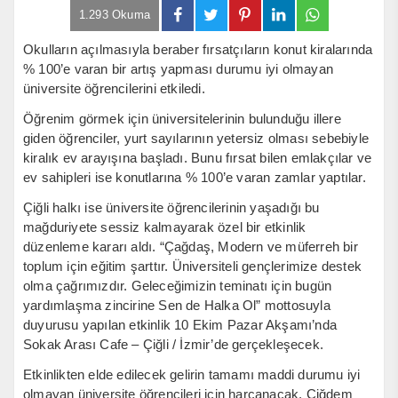
1.293 Okuma
Okulların açılmasıyla beraber fırsatçıların konut kiralarında
% 100’e varan bir artış yapması durumu iyi olmayan
üniversite öğrencilerini etkiledi.
Öğrenim görmek için üniversitelerinin bulunduğu illere
giden öğrenciler, yurt sayılarının yetersiz olması sebebiyle
kiralık ev arayışına başladı. Bunu fırsat bilen emlakçılar ve
ev sahipleri ise konutlarına % 100’e varan zamlar yaptılar.
Çiğli halkı ise üniversite öğrencilerinin yaşadığı bu
mağduriyete sessiz kalmayarak özel bir etkinlik
düzenleme kararı aldı. “Çağdaş, Modern ve müferreh bir
toplum için eğitim şarttır. Üniversiteli gençlerimize destek
olma çağrımızdır. Geleceğimizin teminatı için bugün
yardımlaşma zincirine Sen de Halka Ol” mottosuyla
duyurusu yapılan etkinlik 10 Ekim Pazar Akşamı’nda
Sokak Arası Cafe – Çiğli / İzmir’de gerçekleşecek.
Etkinlikten elde edilecek gelirin tamamı maddi durumu iyi
olmayan üniversite öğrencileri için harcanacak. Çiğdem