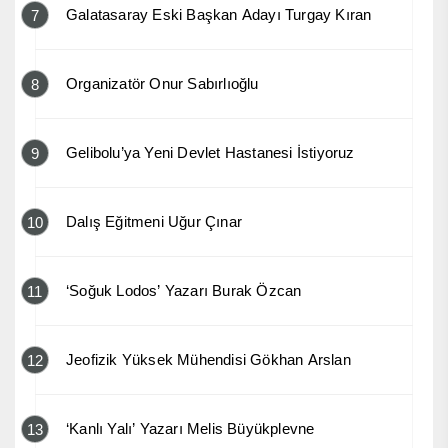
Galatasaray Eski Başkan Adayı Turgay Kıran
7
Organizatör Onur Sabırlıoğlu
8
Gelibolu’ya Yeni Devlet Hastanesi İstiyoruz
9
Dalış Eğitmeni Uğur Çınar
10
‘Soğuk Lodos’ Yazarı Burak Özcan
11
Jeofizik Yüksek Mühendisi Gökhan Arslan
12
‘Kanlı Yalı’ Yazarı Melis Büyükplevne
13