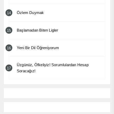
Özlem Duymak
14
Başlamadan Biten Ligler
15
Yeni Bir Dil Öğreniyorum
16
Üzgünüz, Öfkeliyiz! Sorumlulardan Hesap
17
Soracağız!