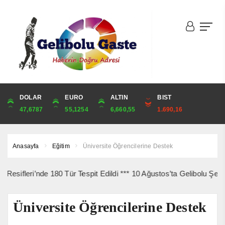
DOLAR
ONS
EURO
ALTIN
ALTIN
ÇEYREK
BIST
CUMHURİYET
47,6787
4,341,81
55,1254
6,660,55
6,660,55
10,889,99
1.690,16
44,750,00
Anasayfa
Eğitim
Üniversite Öğrencilerine Destek
i’nde 180 Tür Tespit Edildi *** 10 Ağustos’ta Gelibolu Şehitlerine
Üniversite Öğrencilerine Destek