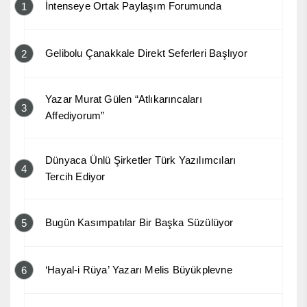
İntenseye Ortak Paylaşım Forumunda
1
Gelibolu Çanakkale Direkt Seferleri Başlıyor
2
Yazar Murat Gülen “Atlıkarıncaları
3
Affediyorum”
Dünyaca Ünlü Şirketler Türk Yazılımcıları
4
Tercih Ediyor
Bugün Kasımpatılar Bir Başka Süzülüyor
5
‘Hayal-i Rüya’ Yazarı Melis Büyükplevne
6