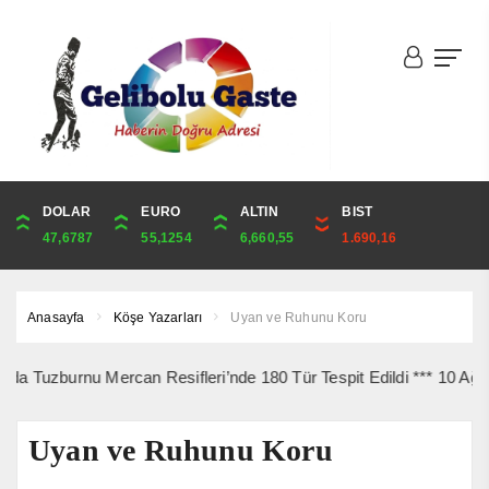
DOLAR
ONS
EURO
ALTIN
ALTIN
ÇEYREK
BIST
CUMHURİYET
47,6787
4,341,81
55,1254
6,660,55
6,660,55
10,889,99
1.690,16
44,750,00
Anasayfa
Köşe Yazarları
Uyan ve Ruhunu Koru
rnu Mercan Resifleri’nde 180 Tür Tespit Edildi *** 10 Ağustos’ta G
Uyan ve Ruhunu Koru