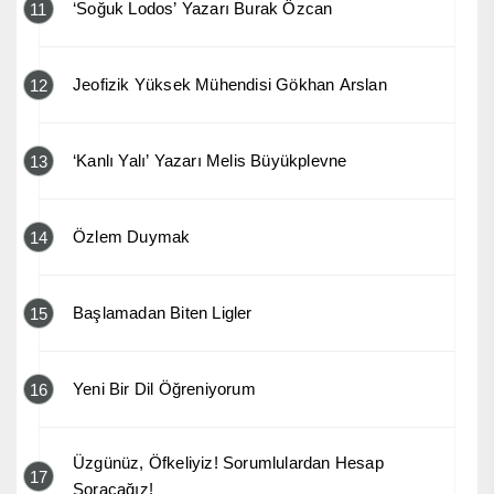
‘Soğuk Lodos’ Yazarı Burak Özcan
11
Jeofizik Yüksek Mühendisi Gökhan Arslan
12
‘Kanlı Yalı’ Yazarı Melis Büyükplevne
13
Özlem Duymak
14
Başlamadan Biten Ligler
15
Yeni Bir Dil Öğreniyorum
16
Üzgünüz, Öfkeliyiz! Sorumlulardan Hesap
17
Soracağız!