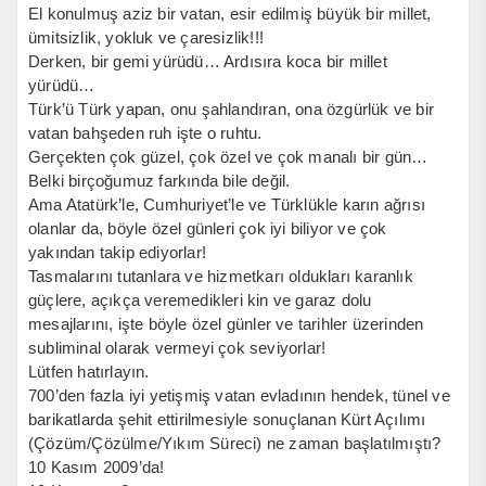
El konulmuş aziz bir vatan, esir edilmiş büyük bir millet,
ümitsizlik, yokluk ve çaresizlik!!!
Derken, bir gemi yürüdü… Ardısıra koca bir millet
yürüdü…
Türk’ü Türk yapan, onu şahlandıran, ona özgürlük ve bir
vatan bahşeden ruh işte o ruhtu.
Gerçekten çok güzel, çok özel ve çok manalı bir gün…
Belki birçoğumuz farkında bile değil.
Ama Atatürk’le, Cumhuriyet’le ve Türklükle karın ağrısı
olanlar da, böyle özel günleri çok iyi biliyor ve çok
yakından takip ediyorlar!
Tasmalarını tutanlara ve hizmetkarı oldukları karanlık
güçlere, açıkça veremedikleri kin ve garaz dolu
mesajlarını, işte böyle özel günler ve tarihler üzerinden
subliminal olarak vermeyi çok seviyorlar!
Lütfen hatırlayın.
700’den fazla iyi yetişmiş vatan evladının hendek, tünel ve
barikatlarda şehit ettirilmesiyle sonuçlanan Kürt Açılımı
(Çözüm/Çözülme/Yıkım Süreci) ne zaman başlatılmıştı?
10 Kasım 2009’da!