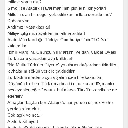
millete sordu mu?
Şimdi ise Atatürk Havalimanı’nın pistlerini kırıyorlar!
Milletin olan bir değer yok edilirken millete soruldu mu?
Dahası var!
Andımızı yasakladılar!
Milliyetçiliğimizi ayaklarının altına aldılar!
Atatürk’ün kurduğu Türkiye Cumhuriyeti’nin “T.C.”sini
kaldırdılar!
İzmir Marşı’nı, Onuncu Yıl Marşı’nı ve dahi Vardar Ovası
Türküsünü yasaklamaya kalktılar!
“Ne Mutlu Türk’üm Diyene” yazılarını dağlardan sildirdiler,
levhalarını söküp yerlere çaldırdılar!
Türk adını maden suyu şişelerinden bile kazıdılar!
Düşünün bir kere Türk’ün adına bile bu kadar düşmanlık
besleyenler, eğer fırsatını bulurlarsa Türk’ün kendisine ne
ederler?
Amaçları baştan beri Atatürk’ü her yerden silmek ve her
yerden sürmekti!
Çok açık ve net…
Atatürk siliniyor!
Atatürk yüreklerde ve zihinlerde tekrar öldürülmek