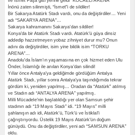
ve İsmet Paşa gitti yerine geldi “KOCAELİ ARENA”
İnönü zaten silinmişti, “İsmet”i de sildiler!
Bir Sakarya Atatürk Stadı vardı, onu da değiştirdiler… Yeni
adı “SAKARYA ARENA”…
Sakarya kahramanını Sakarya’dan sildiler!
Konya’da bir Atatürk Stadı vardı. Atatürk’ü güya dinsiz
addedip hazzetmeyen yobaz zihniyet durur mu? Onun
adını da değiştirdiler, isim yine bildik isim “TORKU
ARENA”…
Anadolu’da İslam’ın yaşamasına en çok hizmet eden Ulu
Önder, İslamlığı ile anılan Konya’dan silindi!
Yıllar önce Antalya’ya geldiğimde gördüğüm Antalya
Atatürk Stadı, yıllar sonra Antalya’ya taşındığımda tekrar
gördüm ki, yeniden yapılmış… Oradan da “Atatürk” atılmış
ve Stadın adı “ANTALYA ARENA” yapılmış.
Milli Mücadele’nin başlatıldığı yer olan Samsun şehir
stadının adı “19 Mayıs Stadı” idi. “19 Mayıs” milli
şahlanışın adı idi, Atatürk’ü, Türk’ü ve İstiklal’i
çağrıştırıyordu. Üstelik 19 Mayıs Atatürk’ün doğum
günüydü. Onu da değiştirdiler, yeni adı “SAMSUN ARENA”
oldu.