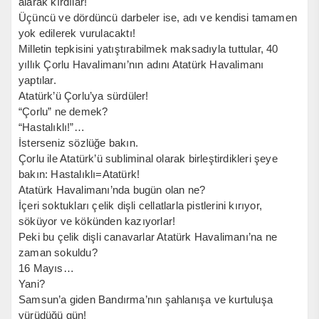
alarak kırdılar!
Üçüncü ve dördüncü darbeler ise, adı ve kendisi tamamen
yok edilerek vurulacaktı!
Milletin tepkisini yatıştırabilmek maksadıyla tuttular, 40
yıllık Çorlu Havalimanı’nın adını Atatürk Havalimanı
yaptılar.
Atatürk’ü Çorlu’ya sürdüler!
“Çorlu” ne demek?
“Hastalıklı!”…
İsterseniz sözlüğe bakın.
Çorlu ile Atatürk’ü subliminal olarak birleştirdikleri şeye
bakın: Hastalıklı=Atatürk!
Atatürk Havalimanı’nda bugün olan ne?
İçeri soktukları çelik dişli cellatlarla pistlerini kırıyor,
söküyor ve kökünden kazıyorlar!
Peki bu çelik dişli canavarlar Atatürk Havalimanı’na ne
zaman sokuldu?
16 Mayıs…
Yani?
Samsun’a giden Bandırma’nın şahlanışa ve kurtuluşa
yürüdüğü gün!