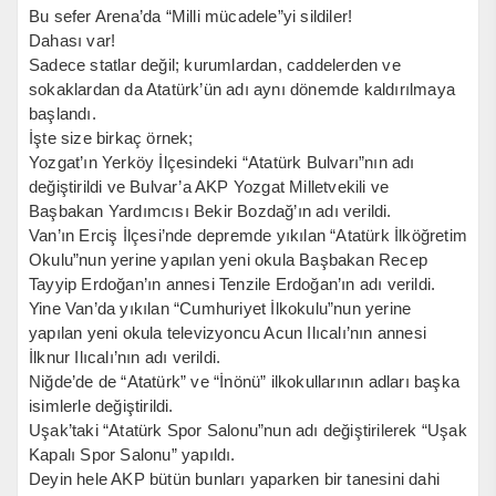
Bu sefer Arena’da “Milli mücadele”yi sildiler!
Dahası var!
Sadece statlar değil; kurumlardan, caddelerden ve
sokaklardan da Atatürk’ün adı aynı dönemde kaldırılmaya
başlandı.
İşte size birkaç örnek;
Yozgat’ın Yerköy İlçesindeki “Atatürk Bulvarı”nın adı
değiştirildi ve Bulvar’a AKP Yozgat Milletvekili ve
Başbakan Yardımcısı Bekir Bozdağ’ın adı verildi.
Van’ın Erciş İlçesi’nde depremde yıkılan “Atatürk İlköğretim
Okulu”nun yerine yapılan yeni okula Başbakan Recep
Tayyip Erdoğan’ın annesi Tenzile Erdoğan’ın adı verildi.
Yine Van’da yıkılan “Cumhuriyet İlkokulu”nun yerine
yapılan yeni okula televizyoncu Acun Ilıcalı’nın annesi
İlknur Ilıcalı’nın adı verildi.
Niğde’de de “Atatürk” ve “İnönü” ilkokullarının adları başka
isimlerle değiştirildi.
Uşak’taki “Atatürk Spor Salonu”nun adı değiştirilerek “Uşak
Kapalı Spor Salonu” yapıldı.
Deyin hele AKP bütün bunları yaparken bir tanesini dahi