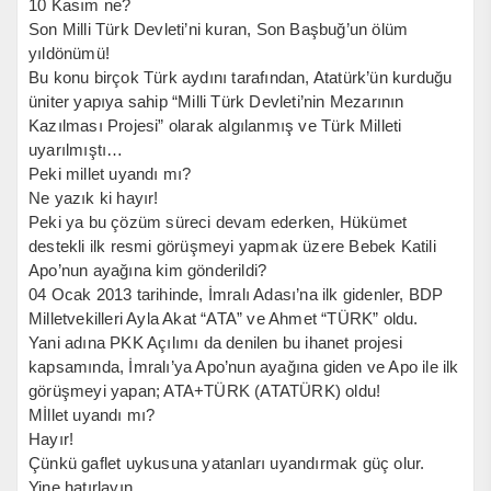
10 Kasım ne?
Son Milli Türk Devleti’ni kuran, Son Başbuğ’un ölüm
yıldönümü!
Bu konu birçok Türk aydını tarafından, Atatürk’ün kurduğu
üniter yapıya sahip “Milli Türk Devleti’nin Mezarının
Kazılması Projesi” olarak algılanmış ve Türk Milleti
uyarılmıştı…
Peki millet uyandı mı?
Ne yazık ki hayır!
Peki ya bu çözüm süreci devam ederken, Hükümet
destekli ilk resmi görüşmeyi yapmak üzere Bebek Katili
Apo’nun ayağına kim gönderildi?
04 Ocak 2013 tarihinde, İmralı Adası’na ilk gidenler, BDP
Milletvekilleri Ayla Akat “ATA” ve Ahmet “TÜRK” oldu.
Yani adına PKK Açılımı da denilen bu ihanet projesi
kapsamında, İmralı’ya Apo’nun ayağına giden ve Apo ile ilk
görüşmeyi yapan; ATA+TÜRK (ATATÜRK) oldu!
Mİllet uyandı mı?
Hayır!
Çünkü gaflet uykusuna yatanları uyandırmak güç olur.
Yine hatırlayın.