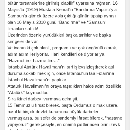
bütün tersanelerine girilmiş olabilir” uyarısına rağmen, 16
Mayıs’ta (1919) Mustafa Kemal’in “Bandırma Vapuru”yla
Samsun’a gitmek üzere yola çıktığı günün tıpatıp aynısı
olan 16 Mayıs 2010 günü “Bandırma” ve “Samsun”
limanları satıldı!
Üzerinden özenle yürüdükleri başka tarihler ve başka
simgeler de var.
Ve inanın ki çok planlı, programlı ve çok öngörülü olarak,
adım adım ilerliyorlar. Hani kendileri de diyorlar ya:
“Hazmettire, hazmettire…”
İstanbul Atatürk Havalimanı’nı sırf işlevsizleştirerek atıl
duruma sokabilmek için, önce İstanbul’un taa Fizan’ına
İstanbul Havalimanı’nı yaptılar.
Atatürk Havalimanı’nı oraya taşıdıkları halde adını özellikle
“Atatürk” koymadılar.
Sıra ikinci darbeyi vurmaya gelmişti.
15 Temmuz’u fırsat bilerek, başta Ordumuz olmak üzere,
nasıl ki birçok devlet kurumuna büyük darbeler
vurmuşlarsa, bu sefer de pandemiyi fırsat bilerek, “hastane
yapıyoruz” gerekçesiyle, en önemli pistlerinden birini zevk