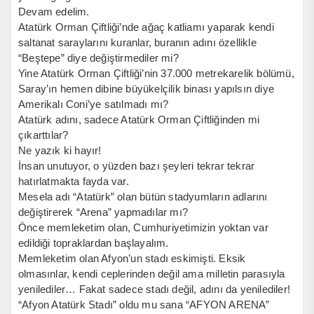
Devam edelim.
Atatürk Orman Çiftliği’nde ağaç katliamı yaparak kendi
saltanat saraylarını kuranlar, buranın adını özellikle
“Beştepe” diye değiştirmediler mi?
Yine Atatürk Orman Çiftliği’nin 37.000 metrekarelik bölümü,
Saray’ın hemen dibine büyükelçilik binası yapılsın diye
Amerikalı Coni’ye satılmadı mı?
Atatürk adını, sadece Atatürk Orman Çiftliğinden mi
çıkarttılar?
Ne yazık ki hayır!
İnsan unutuyor, o yüzden bazı şeyleri tekrar tekrar
hatırlatmakta fayda var.
Mesela adı “Atatürk” olan bütün stadyumların adlarını
değiştirerek “Arena” yapmadılar mı?
Önce memleketim olan, Cumhuriyetimizin yoktan var
edildiği topraklardan başlayalım.
Memleketim olan Afyon’un stadı eskimişti. Eksik
olmasınlar, kendi ceplerinden değil ama milletin parasıyla
yenilediler… Fakat sadece stadı değil, adını da yenilediler!
“Afyon Atatürk Stadı” oldu mu sana “AFYON ARENA”