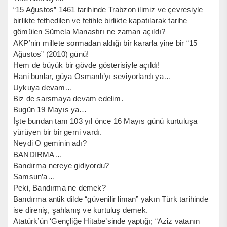
“15 Ağustos” 1461 tarihinde Trabzon ilimiz ve çevresiyle
birlikte fethedilen ve fetihle birlikte kapatılarak tarihe
gömülen Sümela Manastırı ne zaman açıldı?
AKP’nin millete sormadan aldığı bir kararla yine bir “15
Ağustos” (2010) günü!
Hem de büyük bir gövde gösterisiyle açıldı!
Hani bunlar, güya Osmanlı’yı seviyorlardı ya…
Uykuya devam…
Biz de sarsmaya devam edelim.
Bugün 19 Mayıs ya…
İşte bundan tam 103 yıl önce 16 Mayıs günü kurtuluşa
yürüyen bir bir gemi vardı.
Neydi O geminin adı?
BANDIRMA…
Bandırma nereye gidiyordu?
Samsun’a…
Peki, Bandırma ne demek?
Bandırma antik dilde “güvenilir liman” yakın Türk tarihinde
ise direniş, şahlanış ve kurtuluş demek.
Atatürk’ün ‘Gençliğe Hitabe’sinde yaptığı; “Aziz vatanın