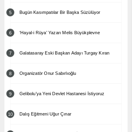
Bugün Kasımpatılar Bir Başka Süzülüyor
5
‘Hayal-i Rüya’ Yazarı Melis Büyükplevne
6
Galatasaray Eski Başkan Adayı Turgay Kıran
7
Organizatör Onur Sabırlıoğlu
8
Gelibolu’ya Yeni Devlet Hastanesi İstiyoruz
9
Dalış Eğitmeni Uğur Çınar
10