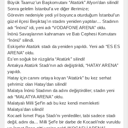
Büyük Taarruz’un Başkomutanı “Atatürk” Afyon’dan silindi!
Sonra gelelim İstanbul’a ve diğer illerimize;
Görevim nedeniyle yedi yıl boyunca oturduğum İstanbul’un
güzel ilçesi Beşiktaş’ın stadını yeniden yaptılar… Stadının
adı “İnönü” idi, yeni adı “VODAFONE ARENA” oldu.
İnönü Savaşlarının kahramanı ve Batı Cephesi Komutanı
“İnönü” silindi.
Eskişehir Atatürk stadı da yeniden yapıldı. Yeni adı “ES ES
ARENA” oldu.
Es’en soğuk bir rüzgârla “Atatürk” silindi!
Antakya Atatürk Stadı’nın adı değiştirildi, “HATAY ARENA”
yapıldı.
Hatay için canını ortaya koyan “Atatürk” bu kez serhat
şehrimiz olan Hatay’dan silindi!
Malatya İnönü Stadının da adını değiştirdiler; stadın yeni
adı “MALATYA ARENA” oldu.
Malatyalı Milli Şef’in adı bu kez kendi memleketi
Malatya’dan silindi!
Kocaeli İsmet Paşa Stadı’nı yenilediler, tabi sadece stadı
değil, adını da… Milli Şef’e bir darbe de Kocaeli’nde vuruldu