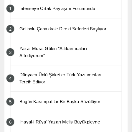
İntenseye Ortak Paylaşım Forumunda
1
Gelibolu Çanakkale Direkt Seferleri Başlıyor
2
Yazar Murat Gülen “Atlıkarıncaları
3
Affediyorum”
Dünyaca Ünlü Şirketler Türk Yazılımcıları
4
Tercih Ediyor
Bugün Kasımpatılar Bir Başka Süzülüyor
5
‘Hayal-i Rüya’ Yazarı Melis Büyükplevne
6