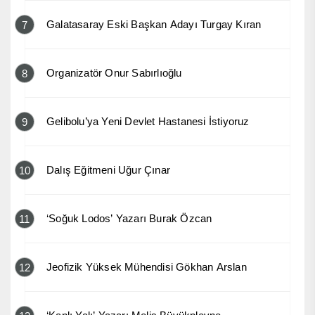
Galatasaray Eski Başkan Adayı Turgay Kıran
7
Organizatör Onur Sabırlıoğlu
8
Gelibolu’ya Yeni Devlet Hastanesi İstiyoruz
9
Dalış Eğitmeni Uğur Çınar
10
‘Soğuk Lodos’ Yazarı Burak Özcan
11
Jeofizik Yüksek Mühendisi Gökhan Arslan
12