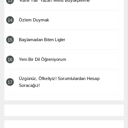
‘Kanlı Yalı’ Yazarı Melis Büyükplevne
13
Özlem Duymak
14
Başlamadan Biten Ligler
15
Yeni Bir Dil Öğreniyorum
16
Üzgünüz, Öfkeliyiz! Sorumlulardan Hesap
17
Soracağız!