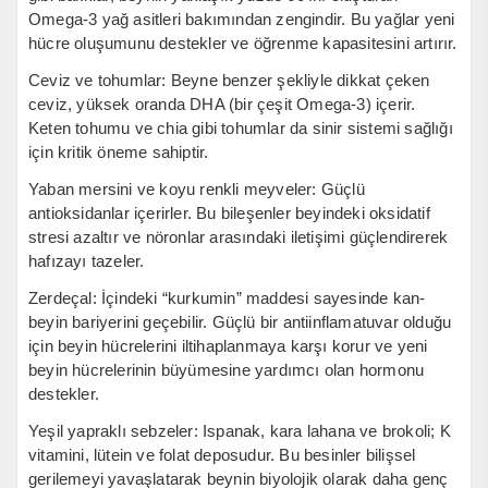
Omega-3 yağ asitleri bakımından zengindir. Bu yağlar yeni
hücre oluşumunu destekler ve öğrenme kapasitesini artırır.
Ceviz ve tohumlar: Beyne benzer şekliyle dikkat çeken
ceviz, yüksek oranda DHA (bir çeşit Omega-3) içerir.
Keten tohumu ve chia gibi tohumlar da sinir sistemi sağlığı
için kritik öneme sahiptir.
Yaban mersini ve koyu renkli meyveler: Güçlü
antioksidanlar içerirler. Bu bileşenler beyindeki oksidatif
stresi azaltır ve nöronlar arasındaki iletişimi güçlendirerek
hafızayı tazeler.
Zerdeçal: İçindeki “kurkumin” maddesi sayesinde kan-
beyin bariyerini geçebilir. Güçlü bir antiinflamatuvar olduğu
için beyin hücrelerini iltihaplanmaya karşı korur ve yeni
beyin hücrelerinin büyümesine yardımcı olan hormonu
destekler.
Yeşil yapraklı sebzeler: Ispanak, kara lahana ve brokoli; K
vitamini, lütein ve folat deposudur. Bu besinler bilişsel
gerilemeyi yavaşlatarak beynin biyolojik olarak daha genç