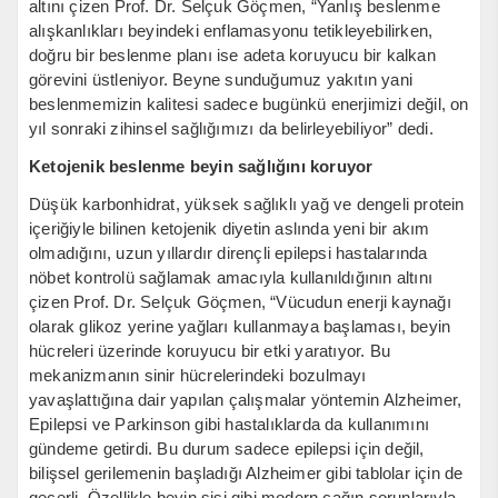
altını çizen Prof. Dr. Selçuk Göçmen, “Yanlış beslenme
alışkanlıkları beyindeki enflamasyonu tetikleyebilirken,
doğru bir beslenme planı ise adeta koruyucu bir kalkan
görevini üstleniyor. Beyne sunduğumuz yakıtın yani
beslenmemizin kalitesi sadece bugünkü enerjimizi değil, on
yıl sonraki zihinsel sağlığımızı da belirleyebiliyor” dedi.
Ketojenik beslenme beyin sağlığını koruyor
Düşük karbonhidrat, yüksek sağlıklı yağ ve dengeli protein
içeriğiyle bilinen ketojenik diyetin aslında yeni bir akım
olmadığını, uzun yıllardır dirençli epilepsi hastalarında
nöbet kontrolü sağlamak amacıyla kullanıldığının altını
çizen Prof. Dr. Selçuk Göçmen, “Vücudun enerji kaynağı
olarak glikoz yerine yağları kullanmaya başlaması, beyin
hücreleri üzerinde koruyucu bir etki yaratıyor. Bu
mekanizmanın sinir hücrelerindeki bozulmayı
yavaşlattığına dair yapılan çalışmalar yöntemin Alzheimer,
Epilepsi ve Parkinson gibi hastalıklarda da kullanımını
gündeme getirdi. Bu durum sadece epilepsi için değil,
bilişsel gerilemenin başladığı Alzheimer gibi tablolar için de
geçerli. Özellikle beyin sisi gibi modern çağın sorunlarıyla