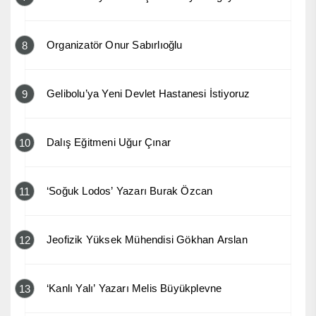
Organizatör Onur Sabırlıoğlu
8
Gelibolu’ya Yeni Devlet Hastanesi İstiyoruz
9
Dalış Eğitmeni Uğur Çınar
10
‘Soğuk Lodos’ Yazarı Burak Özcan
11
Jeofizik Yüksek Mühendisi Gökhan Arslan
12
‘Kanlı Yalı’ Yazarı Melis Büyükplevne
13