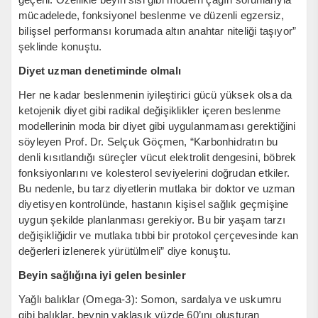
mücadelede, fonksiyonel beslenme ve düzenli egzersiz,
bilişsel performansı korumada altın anahtar niteliği taşıyor”
şeklinde konuştu.
Diyet uzman denetiminde olmalı
Her ne kadar beslenmenin iyileştirici gücü yüksek olsa da
ketojenik diyet gibi radikal değişiklikler içeren beslenme
modellerinin moda bir diyet gibi uygulanmaması gerektiğini
söyleyen Prof. Dr. Selçuk Göçmen, “Karbonhidratın bu
denli kısıtlandığı süreçler vücut elektrolit dengesini, böbrek
fonksiyonlarını ve kolesterol seviyelerini doğrudan etkiler.
Bu nedenle, bu tarz diyetlerin mutlaka bir doktor ve uzman
diyetisyen kontrolünde, hastanın kişisel sağlık geçmişine
uygun şekilde planlanması gerekiyor. Bu bir yaşam tarzı
değişikliğidir ve mutlaka tıbbi bir protokol çerçevesinde kan
değerleri izlenerek yürütülmeli” diye konuştu.
Beyin sağlığına iyi gelen besinler
Yağlı balıklar (Omega-3): Somon, sardalya ve uskumru
gibi balıklar, beynin yaklaşık yüzde 60’ını oluşturan