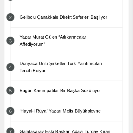
Gelibolu Çanakkale Direkt Seferleri Başlıyor
2
Yazar Murat Gülen “Atlıkarıncaları
3
Affediyorum”
Dünyaca Ünlü Şirketler Türk Yazılımcıları
4
Tercih Ediyor
Bugün Kasımpatılar Bir Başka Süzülüyor
5
‘Hayal-i Rüya’ Yazarı Melis Büyükplevne
6
Galatasaray Eski Başkan Adayı Turgay Kıran
7