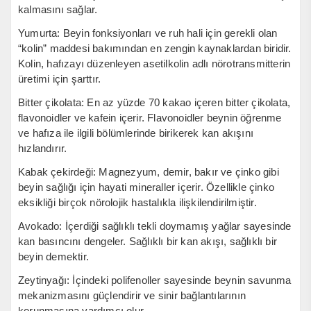
kalmasını sağlar.
Yumurta: Beyin fonksiyonları ve ruh hali için gerekli olan
“kolin” maddesi bakımından en zengin kaynaklardan biridir.
Kolin, hafızayı düzenleyen asetilkolin adlı nörotransmitterin
üretimi için şarttır.
Bitter çikolata: En az yüzde 70 kakao içeren bitter çikolata,
flavonoidler ve kafein içerir. Flavonoidler beynin öğrenme
ve hafıza ile ilgili bölümlerinde birikerek kan akışını
hızlandırır.
Kabak çekirdeği: Magnezyum, demir, bakır ve çinko gibi
beyin sağlığı için hayati mineraller içerir. Özellikle çinko
eksikliği birçok nörolojik hastalıkla ilişkilendirilmiştir.
Avokado: İçerdiği sağlıklı tekli doymamış yağlar sayesinde
kan basıncını dengeler. Sağlıklı bir kan akışı, sağlıklı bir
beyin demektir.
Zeytinyağı: İçindeki polifenoller sayesinde beynin savunma
mekanizmasını güçlendirir ve sinir bağlantılarının
korunmasına yardımcı olur.