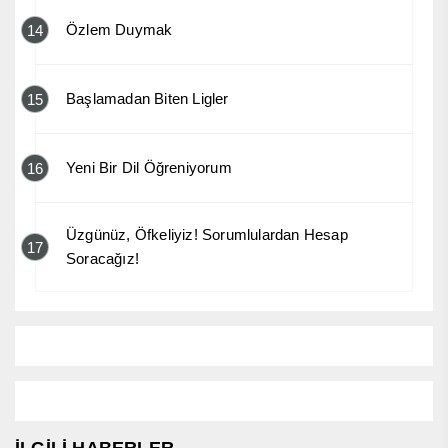
Özlem Duymak
14
Başlamadan Biten Ligler
15
Yeni Bir Dil Öğreniyorum
16
Üzgünüz, Öfkeliyiz! Sorumlulardan Hesap
17
Soracağız!
İLGİLİ HABERLER