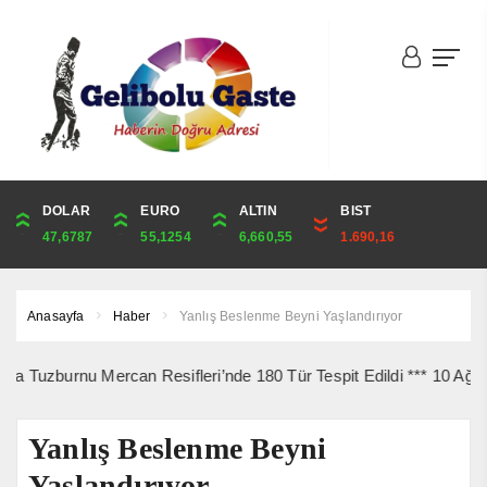
DOLAR
ONS
EURO
ALTIN
ALTIN
ÇEYREK
BIST
CUMHURİYET
47,6787
4,341,81
55,1254
6,660,55
6,660,55
10,889,99
1.690,16
44,750,00
Anasayfa
Haber
Yanlış Beslenme Beyni Yaşlandırıyor
nu Mercan Resifleri’nde 180 Tür Tespit Edildi *** 10 Ağustos’ta G
Yanlış Beslenme Beyni
Yaşlandırıyor