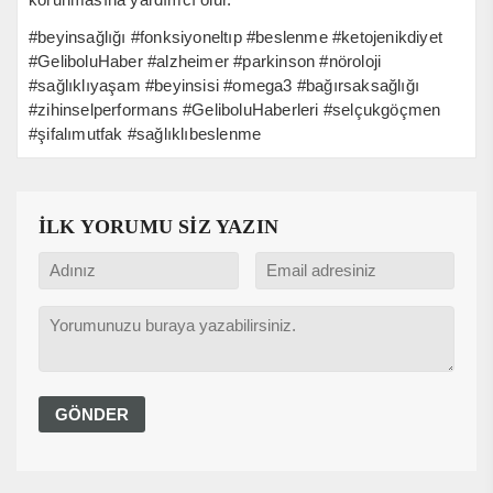
#beyinsağlığı #fonksiyoneltıp #beslenme #ketojenikdiyet
#GeliboluHaber #alzheimer #parkinson #nöroloji
#sağlıklıyaşam #beyinsisi #omega3 #bağırsaksağlığı
#zihinselperformans #GeliboluHaberleri #selçukgöçmen
#şifalımutfak #sağlıklıbeslenme
İLK YORUMU SİZ YAZIN