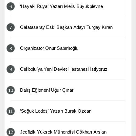
‘Hayal-i Rüya’ Yazarı Melis Büyükplevne
6
Galatasaray Eski Başkan Adayı Turgay Kıran
7
Organizatör Onur Sabırlıoğlu
8
Gelibolu’ya Yeni Devlet Hastanesi İstiyoruz
9
Dalış Eğitmeni Uğur Çınar
10
‘Soğuk Lodos’ Yazarı Burak Özcan
11
Jeofizik Yüksek Mühendisi Gökhan Arslan
12