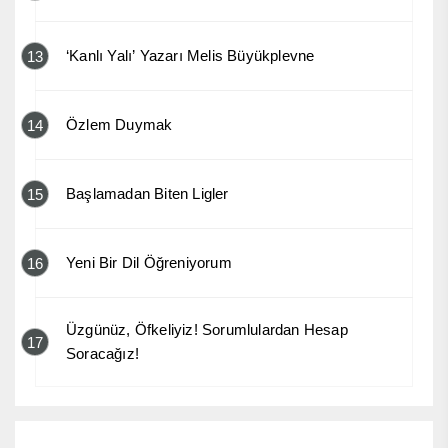
‘Kanlı Yalı’ Yazarı Melis Büyükplevne
13
Özlem Duymak
14
Başlamadan Biten Ligler
15
Yeni Bir Dil Öğreniyorum
16
Üzgünüz, Öfkeliyiz! Sorumlulardan Hesap
17
Soracağız!