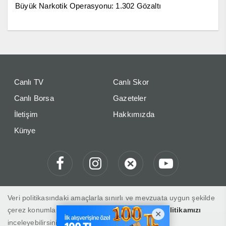
Büyük Narkotik Operasyonu: 1.302 Gözaltı
Canlı TV
Canlı Skor
Canlı Borsa
Gazeteler
İletişim
Hakkımızda
Künye
Veri politikasındaki amaçlarla sınırlı ve mevzuata uygun şekilde
çerez konumlandırmaktayız. Detaylar için
veri politikamızı
inceleyebilirsiniz.
Gelibolu Gaste "Haberin Doğru Adresi"