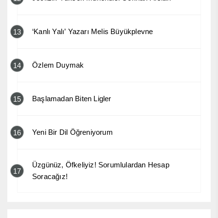
‘Kanlı Yalı’ Yazarı Melis Büyükplevne
13
Özlem Duymak
14
Başlamadan Biten Ligler
15
Yeni Bir Dil Öğreniyorum
16
Üzgünüz, Öfkeliyiz! Sorumlulardan Hesap
17
Soracağız!