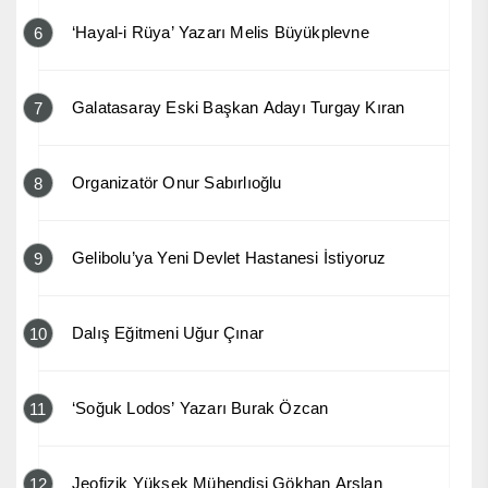
‘Hayal-i Rüya’ Yazarı Melis Büyükplevne
6
Galatasaray Eski Başkan Adayı Turgay Kıran
7
Organizatör Onur Sabırlıoğlu
8
Gelibolu’ya Yeni Devlet Hastanesi İstiyoruz
9
Dalış Eğitmeni Uğur Çınar
10
‘Soğuk Lodos’ Yazarı Burak Özcan
11
Jeofizik Yüksek Mühendisi Gökhan Arslan
12