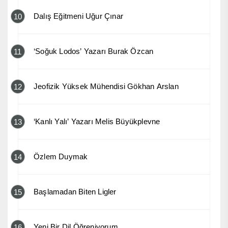
Dalış Eğitmeni Uğur Çınar
10
‘Soğuk Lodos’ Yazarı Burak Özcan
11
Jeofizik Yüksek Mühendisi Gökhan Arslan
12
‘Kanlı Yalı’ Yazarı Melis Büyükplevne
13
Özlem Duymak
14
Başlamadan Biten Ligler
15
Yeni Bir Dil Öğreniyorum
16