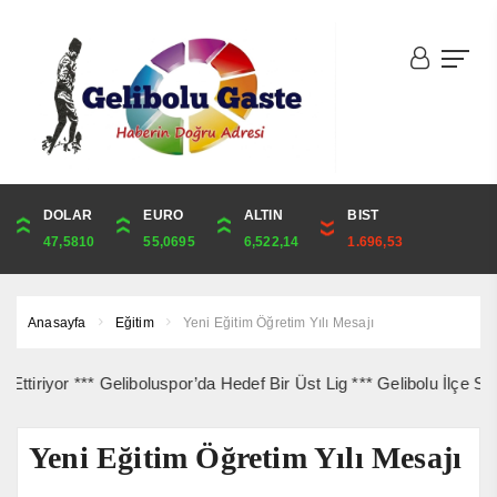
DOLAR
ONS
EURO
ALTIN
ALTIN
ÇEYREK
BIST
CUMHURİYET
47,5810
4,262,25
55,0695
6,522,14
6,522,14
10,663,70
1.696,53
42,969,00
Anasayfa
Eğitim
Yeni Eğitim Öğretim Yılı Mesajı
yor *** Geliboluspor’da Hedef Bir Üst Lig *** Gelibolu İlçe Sağlık’t
Yeni Eğitim Öğretim Yılı Mesajı