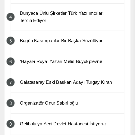
Dünyaca Ünlü Şirketler Türk Yazılımcıları
4
Tercih Ediyor
Bugün Kasımpatılar Bir Başka Süzülüyor
5
‘Hayal-i Rüya’ Yazarı Melis Büyükplevne
6
Galatasaray Eski Başkan Adayı Turgay Kıran
7
Organizatör Onur Sabırlıoğlu
8
Gelibolu’ya Yeni Devlet Hastanesi İstiyoruz
9