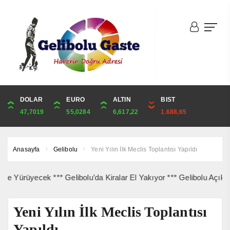
DOLAR
ONS
EURO
ALTIN
ALTIN
ÇEYREK
BIST
CUMHURİYET
47,7019
4,314,08
55,0284
6,617,22
6,617,22
10,819,15
1.688,65
44,229,00
Anasayfa
Gelibolu
Yeni Yılın İlk Meclis Toplantısı Yapıldı
üyecek *** Gelibolu’da Kiralar El Yakıyor *** Gelibolu Açıklarında
Yeni Yılın İlk Meclis Toplantısı
Yapıldı