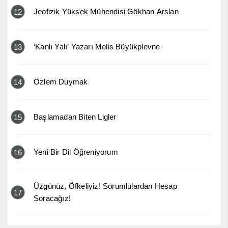
Jeofizik Yüksek Mühendisi Gökhan Arslan
12
‘Kanlı Yalı’ Yazarı Melis Büyükplevne
13
Özlem Duymak
14
Başlamadan Biten Ligler
15
Yeni Bir Dil Öğreniyorum
16
Üzgünüz, Öfkeliyiz! Sorumlulardan Hesap
17
Soracağız!