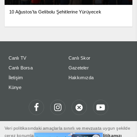
10 Ağustos’ta Gelibolu Şehitlerine Yürüyecek
Canlı TV
Canlı Skor
Canlı Borsa
Gazeteler
İletişim
Hakkımızda
Künye
Veri politikasındaki amaçlarla sınırlı ve mevzuata uygun şekilde
çerez konumlandırmaktayız. Detaylar için
veri politikamızı