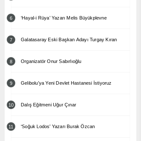
‘Hayal-i Rüya’ Yazarı Melis Büyükplevne
6
Galatasaray Eski Başkan Adayı Turgay Kıran
7
Organizatör Onur Sabırlıoğlu
8
Gelibolu’ya Yeni Devlet Hastanesi İstiyoruz
9
Dalış Eğitmeni Uğur Çınar
10
‘Soğuk Lodos’ Yazarı Burak Özcan
11