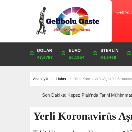
Gelibol
DOLAR
ONS
EURO
ALTIN
STERLİN
ÇEYREK
47,6787
4,341,81
55,1254
6,660,55
64,3468
10,889,99
Anasayfa
Haber
Yerli Koronavirüs Aşısı Yıl Sonund
Son Dakika: Kepez Plajı’nda Tarihi Mühimmat Paniği 
Yerli Koronavirüs Aş