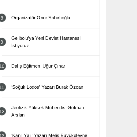
Organizatör Onur Sabırlıoğlu
8
Gelibolu’ya Yeni Devlet Hastanesi
9
İstiyoruz
Dalış Eğitmeni Uğur Çınar
10
‘Soğuk Lodos’ Yazarı Burak Özcan
11
Jeofizik Yüksek Mühendisi Gökhan
12
Arslan
‘Kanlı Yalı’ Yazarı Melis Büyükplevne
13