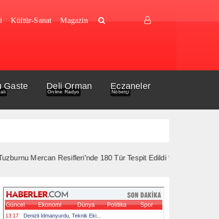
i
Kültür-Sanat
Magazin
u Gaste
Deli Orman
Eczaneler
alı
Online Radyo
Nöbetçi
Mercan Resifleri’nde 180 Tür Tespit Edildi *** 10 Ağustos’ta Gelib