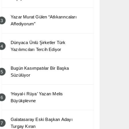
Yazar Murat Gülen “Atlıkarıncaları
3
Affediyorum”
Dünyaca Ünlü Şirketler Türk
4
Yazılımcıları Tercih Ediyor
Bugün Kasımpatılar Bir Başka
5
Süzülüyor
‘Hayal-i Rüya’ Yazarı Melis
6
Büyükplevne
Galatasaray Eski Başkan Adayı
7
Turgay Kıran