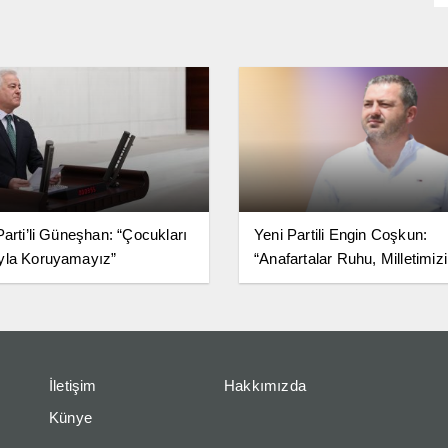
Parti’li Güneşhan: “Çocukları
Yeni Partili Engin Coşkun:
yla Koruyamayız”
“Anafartalar Ruhu, Milletimiz
Birlik ve Bağımsızlık Kararlıl
Simgesidir”
İletişim
Hakkımızda
Künye