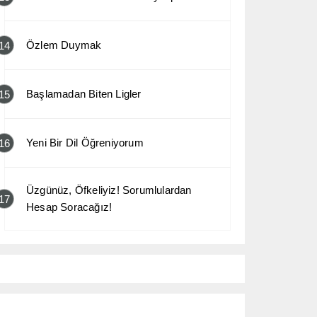
Özlem Duymak
14
Başlamadan Biten Ligler
15
Yeni Bir Dil Öğreniyorum
16
Üzgünüz, Öfkeliyiz! Sorumlulardan
17
Hesap Soracağız!