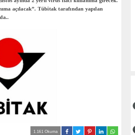
stos ayında 2 yerli virüs ilacı kullanıma girecek.
anıma açılacak”. Tübitak tarafından yapılan
da..
1.161 Okuma