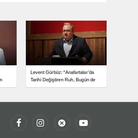
Levent Gürbüz: “Anafartalar’da
in
Tarihi Değiştiren Ruh, Bugün de
ığının
Milletimize Yol Göstermeye
Devam Ediyor”