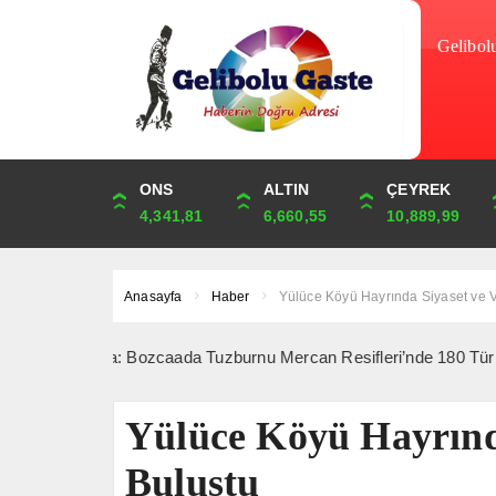
Gelibol
DOLAR
ONS
EURO
ALTIN
STERLİN
ÇEYREK
47,6787
4,341,81
55,1254
6,660,55
64,3468
10,889,99
Anasayfa
Haber
Yülüce Köyü Hayrında Siyaset ve 
Dakika: Bozcaada Tuzburnu Mercan Resifleri’nde 180 Tür Tespit Edil
Yülüce Köyü Hayrınd
Buluştu