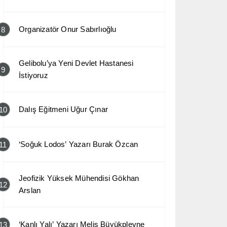
Organizatör Onur Sabırlıoğlu
8
Gelibolu’ya Yeni Devlet Hastanesi
9
İstiyoruz
Dalış Eğitmeni Uğur Çınar
10
‘Soğuk Lodos’ Yazarı Burak Özcan
11
Jeofizik Yüksek Mühendisi Gökhan
12
Arslan
‘Kanlı Yalı’ Yazarı Melis Büyükplevne
13