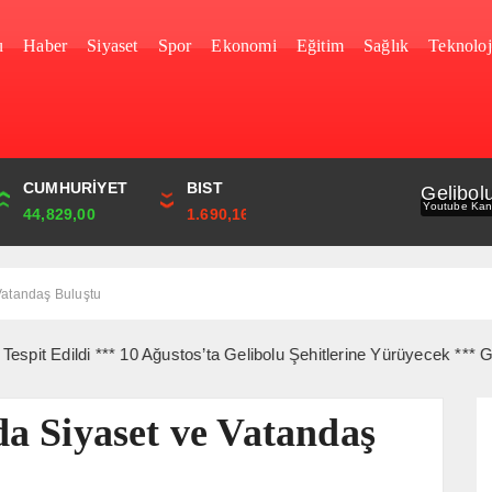
u
Haber
Siyaset
Spor
Ekonomi
Eğitim
Sağlık
Teknoloj
YEN
CUMHURİYET
FRANK
BIST
Gelibol
Youtube Kan
0,0000
44,829,00
59,0083
1.690,16
Vatandaş Buluştu
di *** 10 Ağustos’ta Gelibolu Şehitlerine Yürüyecek *** Gelibolu’d
a Siyaset ve Vatandaş