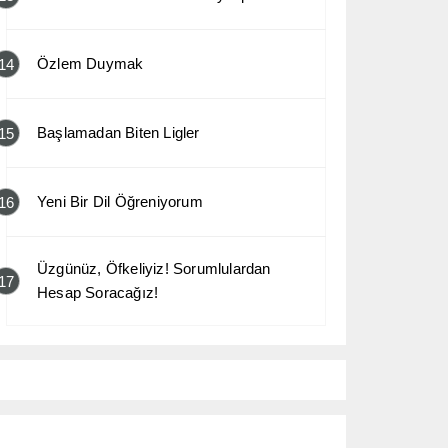
Özlem Duymak
14
Başlamadan Biten Ligler
15
Yeni Bir Dil Öğreniyorum
16
Üzgünüz, Öfkeliyiz! Sorumlulardan
17
Hesap Soracağız!