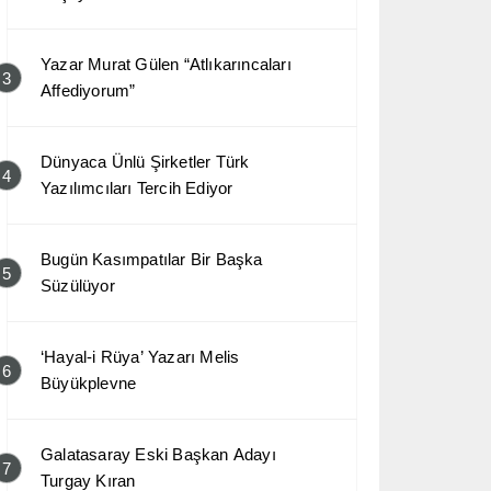
Yazar Murat Gülen “Atlıkarıncaları
3
Affediyorum”
Dünyaca Ünlü Şirketler Türk
4
Yazılımcıları Tercih Ediyor
Bugün Kasımpatılar Bir Başka
5
Süzülüyor
‘Hayal-i Rüya’ Yazarı Melis
6
Büyükplevne
Galatasaray Eski Başkan Adayı
7
Turgay Kıran