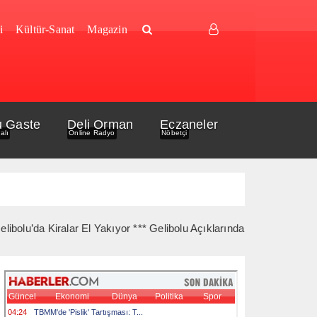
i
Kültür-Sanat
Magazin
u Gaste
Deli Orman
Eczaneler
alı
Online Radyo
Nöbetçi
a Kiralar El Yakıyor *** Gelibolu Açıklarında Gemi Yangını Korkutt