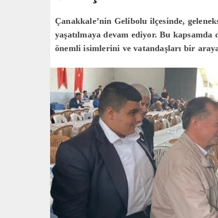
Çanakkale’nin Gelibolu ilçesinde, geleneks
yaşatılmaya devam ediyor. Bu kapsamda dü
önemli isimlerini ve vatandaşları bir araya