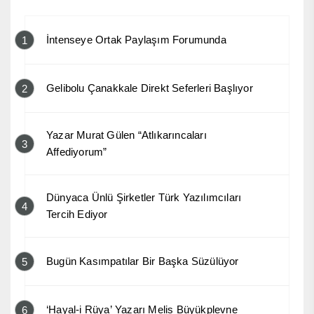
İntenseye Ortak Paylaşım Forumunda
1
Gelibolu Çanakkale Direkt Seferleri Başlıyor
2
Yazar Murat Gülen “Atlıkarıncaları
3
Affediyorum”
Dünyaca Ünlü Şirketler Türk Yazılımcıları
4
Tercih Ediyor
Bugün Kasımpatılar Bir Başka Süzülüyor
5
‘Hayal-i Rüya’ Yazarı Melis Büyükplevne
6