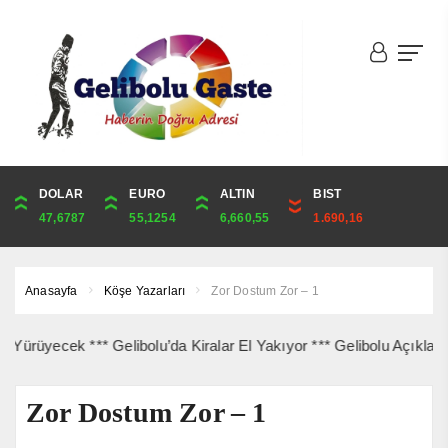
DOLAR
ONS
EURO
ALTIN
ALTIN
ÇEYREK
BIST
CUMHURİYET
47,6787
4,341,81
55,1254
6,660,55
6,660,55
10,889,99
1.690,16
44,829,00
Anasayfa
Köşe Yazarları
Zor Dostum Zor – 1
üyecek *** Gelibolu’da Kiralar El Yakıyor *** Gelibolu Açıklarında
Zor Dostum Zor – 1