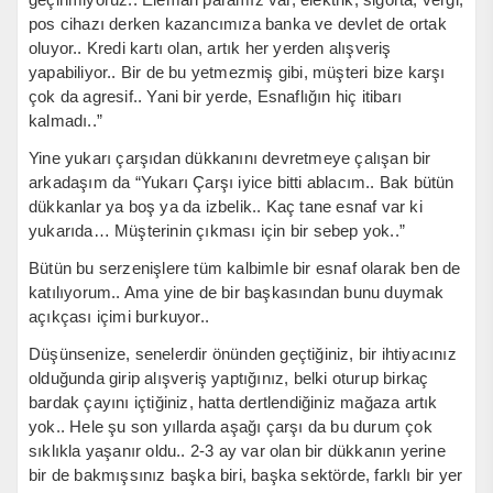
pos cihazı derken kazancımıza banka ve devlet de ortak
oluyor.. Kredi kartı olan, artık her yerden alışveriş
yapabiliyor.. Bir de bu yetmezmiş gibi, müşteri bize karşı
çok da agresif.. Yani bir yerde, Esnaflığın hiç itibarı
kalmadı..”
Yine yukarı çarşıdan dükkanını devretmeye çalışan bir
arkadaşım da “Yukarı Çarşı iyice bitti ablacım.. Bak bütün
dükkanlar ya boş ya da izbelik.. Kaç tane esnaf var ki
yukarıda… Müşterinin çıkması için bir sebep yok..”
Bütün bu serzenişlere tüm kalbimle bir esnaf olarak ben de
katılıyorum.. Ama yine de bir başkasından bunu duymak
açıkçası içimi burkuyor..
Düşünsenize, senelerdir önünden geçtiğiniz, bir ihtiyacınız
olduğunda girip alışveriş yaptığınız, belki oturup birkaç
bardak çayını içtiğiniz, hatta dertlendiğiniz mağaza artık
yok.. Hele şu son yıllarda aşağı çarşı da bu durum çok
sıklıkla yaşanır oldu.. 2-3 ay var olan bir dükkanın yerine
bir de bakmışsınız başka biri, başka sektörde, farklı bir yer