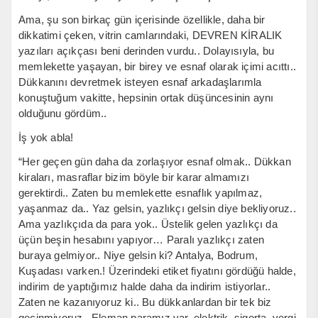
Ama, şu son birkaç gün içerisinde özellikle, daha bir
dikkatimi çeken, vitrin camlarındaki, DEVREN KİRALIK
yazıları açıkçası beni derinden vurdu.. Dolayısıyla, bu
memlekette yaşayan, bir birey ve esnaf olarak içimi acıttı..
Dükkanını devretmek isteyen esnaf arkadaşlarımla
konuştuğum vakitte, hepsinin ortak düşüncesinin aynı
olduğunu gördüm..
İş yok abla!
“Her geçen gün daha da zorlaşıyor esnaf olmak.. Dükkan
kiraları, masraflar bizim böyle bir karar almamızı
gerektirdi.. Zaten bu memlekette esnaflık yapılmaz,
yaşanmaz da.. Yaz gelsin, yazlıkçı gelsin diye bekliyoruz..
Ama yazlıkçıda da para yok.. Üstelik gelen yazlıkçı da
üçün beşin hesabını yapıyor… Paralı yazlıkçı zaten
buraya gelmiyor.. Niye gelsin ki? Antalya, Bodrum,
Kuşadası varken.! Üzerindeki etiket fiyatını gördüğü halde,
indirim de yaptığımız halde daha da indirim istiyorlar..
Zaten ne kazanıyoruz ki.. Bu dükkanlardan bir tek biz
geçinmiyoruz.. Eleman paramız var, elektrik, sigorta, vergi,