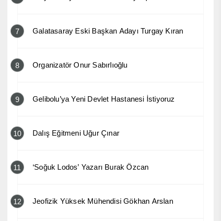
Galatasaray Eski Başkan Adayı Turgay Kıran
7
Organizatör Onur Sabırlıoğlu
8
Gelibolu’ya Yeni Devlet Hastanesi İstiyoruz
9
Dalış Eğitmeni Uğur Çınar
10
‘Soğuk Lodos’ Yazarı Burak Özcan
11
Jeofizik Yüksek Mühendisi Gökhan Arslan
12