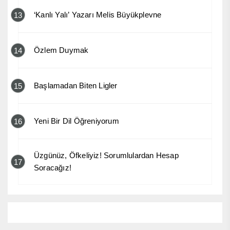
‘Kanlı Yalı’ Yazarı Melis Büyükplevne
13
Özlem Duymak
14
Başlamadan Biten Ligler
15
Yeni Bir Dil Öğreniyorum
16
Üzgünüz, Öfkeliyiz! Sorumlulardan Hesap
17
Soracağız!