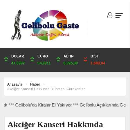
DOLAR
ONS
EURO
ALTIN
ALTIN
ÇEYREK
BIST
CUMHURİYET
47,6987
4,299,99
54,9911
6,595,38
6,595,38
10,783,44
1.688,04
43,869,00
Anasayfa
Haber
Akciğer Kanseri Hakkında Bilinmesi Gerekenler
Gelibolu’da Kiralar El Yakıyor *** Gelibolu Açıklarında Gemi Yangı
Akciğer Kanseri Hakkında