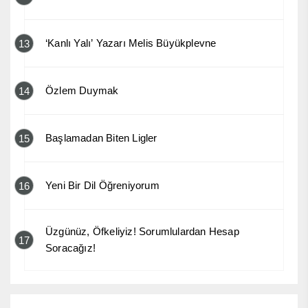
‘Kanlı Yalı’ Yazarı Melis Büyükplevne
13
Özlem Duymak
14
Başlamadan Biten Ligler
15
Yeni Bir Dil Öğreniyorum
16
Üzgünüz, Öfkeliyiz! Sorumlulardan Hesap
17
Soracağız!