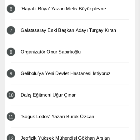
‘Hayal-i Rüya’ Yazarı Melis Büyükplevne
6
Galatasaray Eski Başkan Adayı Turgay Kıran
7
Organizatör Onur Sabırlıoğlu
8
Gelibolu’ya Yeni Devlet Hastanesi İstiyoruz
9
Dalış Eğitmeni Uğur Çınar
10
‘Soğuk Lodos’ Yazarı Burak Özcan
11
Jeofizik Yüksek Mühendisi Gökhan Arslan
12