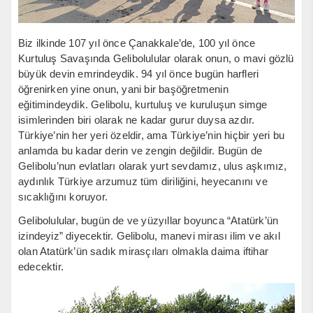
Biz ilkinde 107 yıl önce Çanakkale’de, 100 yıl önce
Kurtuluş Savaşında Gelibolulular olarak onun, o mavi gözlü
büyük devin emrindeydik. 94 yıl önce bugün harfleri
öğrenirken yine onun, yani bir başöğretmenin
eğitimindeydik. Gelibolu, kurtuluş ve kuruluşun simge
isimlerinden biri olarak ne kadar gurur duysa azdır.
Türkiye’nin her yeri özeldir, ama Türkiye’nin hiçbir yeri bu
anlamda bu kadar derin ve zengin değildir. Bugün de
Gelibolu’nun evlatları olarak yurt sevdamız, ulus aşkımız,
aydınlık Türkiye arzumuz tüm diriliğini, heyecanını ve
sıcaklığını koruyor.
Gelibolulular, bugün de ve yüzyıllar boyunca “Atatürk’ün
izindeyiz” diyecektir. Gelibolu, manevi mirası ilim ve akıl
olan Atatürk’ün sadık mirasçıları olmakla daima iftihar
edecektir.