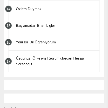
Özlem Duymak
14
Başlamadan Biten Ligler
15
Yeni Bir Dil Öğreniyorum
16
Üzgünüz, Öfkeliyiz! Sorumlulardan Hesap
17
Soracağız!