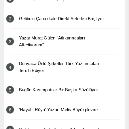
Gelibolu Çanakkale Direkt Seferleri Başlıyor
2
Yazar Murat Gülen “Atlıkarıncaları
3
Affediyorum”
Dünyaca Ünlü Şirketler Türk Yazılımcıları
4
Tercih Ediyor
Bugün Kasımpatılar Bir Başka Süzülüyor
5
‘Hayal-i Rüya’ Yazarı Melis Büyükplevne
6