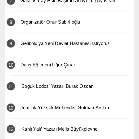
Galatasaray Eski Başkan Adayı Turgay Kıran
7
Organizatör Onur Sabırlıoğlu
8
Gelibolu’ya Yeni Devlet Hastanesi İstiyoruz
9
Dalış Eğitmeni Uğur Çınar
10
‘Soğuk Lodos’ Yazarı Burak Özcan
11
Jeofizik Yüksek Mühendisi Gökhan Arslan
12
‘Kanlı Yalı’ Yazarı Melis Büyükplevne
13