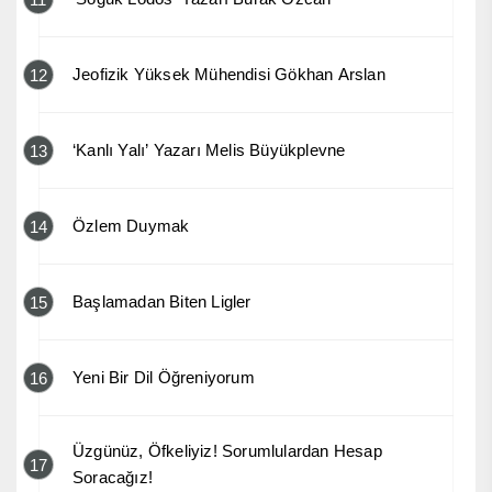
Jeofizik Yüksek Mühendisi Gökhan Arslan
12
‘Kanlı Yalı’ Yazarı Melis Büyükplevne
13
Özlem Duymak
14
Başlamadan Biten Ligler
15
Yeni Bir Dil Öğreniyorum
16
Üzgünüz, Öfkeliyiz! Sorumlulardan Hesap
17
Soracağız!