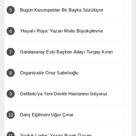
Bugün Kasımpatılar Bir Başka Süzülüyor
5
‘Hayal-i Rüya’ Yazarı Melis Büyükplevne
6
Galatasaray Eski Başkan Adayı Turgay Kıran
7
Organizatör Onur Sabırlıoğlu
8
Gelibolu’ya Yeni Devlet Hastanesi İstiyoruz
9
Dalış Eğitmeni Uğur Çınar
10
‘Soğuk Lodos’ Yazarı Burak Özcan
11