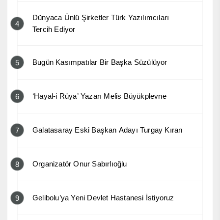
Dünyaca Ünlü Şirketler Türk Yazılımcıları
4
Tercih Ediyor
Bugün Kasımpatılar Bir Başka Süzülüyor
5
‘Hayal-i Rüya’ Yazarı Melis Büyükplevne
6
Galatasaray Eski Başkan Adayı Turgay Kıran
7
Organizatör Onur Sabırlıoğlu
8
Gelibolu’ya Yeni Devlet Hastanesi İstiyoruz
9