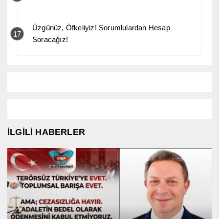
Üzgünüz, Öfkeliyiz! Sorumlulardan Hesap
17
Soracağız!
İLGİLİ HABERLER