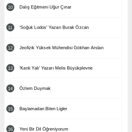
Dalış Eğitmeni Uğur Çınar
10
‘Soğuk Lodos’ Yazarı Burak Özcan
11
Jeofizik Yüksek Mühendisi Gökhan Arslan
12
‘Kanlı Yalı’ Yazarı Melis Büyükplevne
13
Özlem Duymak
14
Başlamadan Biten Ligler
15
Yeni Bir Dil Öğreniyorum
16