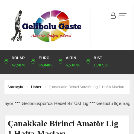
DOLAR
ONS
EURO
ALTIN
ALTIN
ÇEYREK
BIST
CUMHURİYET
47,5870
4,267,69
55,0486
6,530,96
6,530,96
10,678,12
1.707,36
43,872,00
Anasayfa
Haber
Çanakkale Birinci Amatör Lig 1.Hafta Maçları
 *** Geliboluspor’da Hedef Bir Üst Lig *** Gelibolu İlçe Sağlık’tan
Çanakkale Birinci Amatör Lig
1.Hafta Maçları