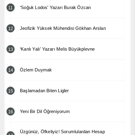
‘Soğuk Lodos’ Yazarı Burak Özcan
11
Jeofizik Yüksek Mühendisi Gökhan Arslan
12
‘Kanlı Yalı’ Yazarı Melis Büyükplevne
13
Özlem Duymak
14
Başlamadan Biten Ligler
15
Yeni Bir Dil Öğreniyorum
16
Üzgünüz, Öfkeliyiz! Sorumlulardan Hesap