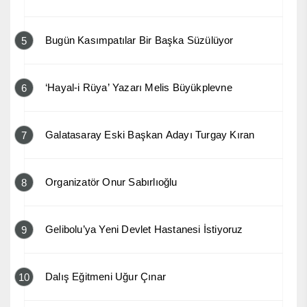
Bugün Kasımpatılar Bir Başka Süzülüyor
5
‘Hayal-i Rüya’ Yazarı Melis Büyükplevne
6
Galatasaray Eski Başkan Adayı Turgay Kıran
7
Organizatör Onur Sabırlıoğlu
8
Gelibolu’ya Yeni Devlet Hastanesi İstiyoruz
9
Dalış Eğitmeni Uğur Çınar
10