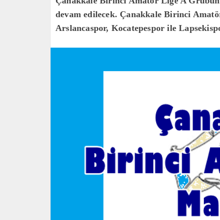
Çanakkale Birinci Amatör Lige A Grubund
devam edilecek. Çanakkale Birinci Amatö
Arslancaspor, Kocatepespor ile Lapsekispo