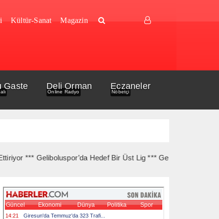
i
Kültür-Sanat
Magazin
u Gaste
Deli Orman
Eczaneler
alı
Online Radyo
Nöbetçi
 *** Geliboluspor’da Hedef Bir Üst Lig *** Gelibolu İlçe Sağlık’tan