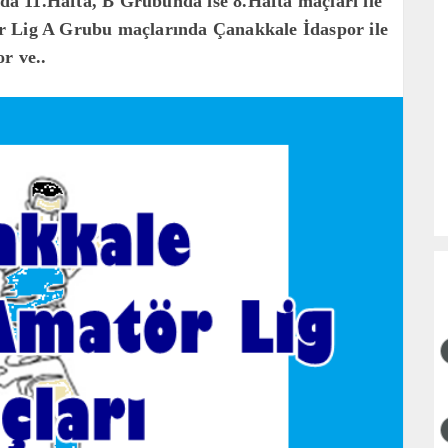
a 11.Hafta, B Grubunda ise 8.Hafta maçları ile
r Lig A Grubu maçlarında Çanakkale İdaspor ile
r ve..