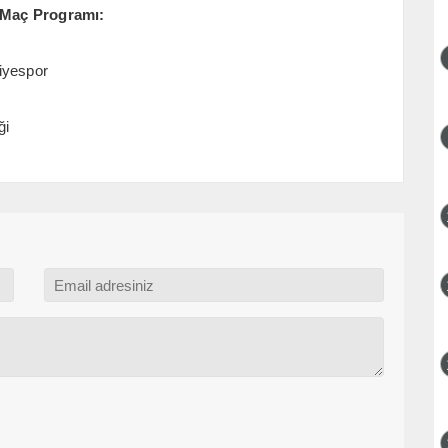
 Maç Programı:
iyespor
ği