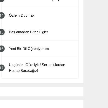
Özlem Duymak
14
Başlamadan Biten Ligler
15
Yeni Bir Dil Öğreniyorum
16
Üzgünüz, Öfkeliyiz! Sorumlulardan
17
Hesap Soracağız!