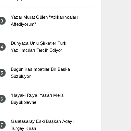
Yazar Murat Gülen “Atlıkarıncaları
3
Affediyorum”
Dünyaca Ünlü Şirketler Türk
4
Yazılımcıları Tercih Ediyor
Bugün Kasımpatılar Bir Başka
5
Süzülüyor
‘Hayal-i Rüya’ Yazarı Melis
6
Büyükplevne
Galatasaray Eski Başkan Adayı
7
Turgay Kıran