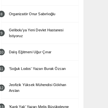
Organizatör Onur Sabırlıoğlu
8
Gelibolu’ya Yeni Devlet Hastanesi
9
İstiyoruz
Dalış Eğitmeni Uğur Çınar
10
‘Soğuk Lodos’ Yazarı Burak Özcan
11
Jeofizik Yüksek Mühendisi Gökhan
12
Arslan
‘Kanlı Yalı’ Yazarı Melis Büyükplevne
13