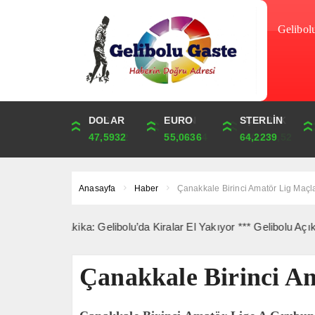
Gelibol
DOLAR
ONS
EURO
ALTIN
STERLİN
ÇEYREK
47,5932
4,272,62
55,0636
6,538,54
64,2239
10,690,52
Anasayfa
Haber
Çanakkale Birinci Amatör Lig Maçla
Son Dakika: Gelibolu’da Kiralar El Yakıyor *** Gelibolu Açıklarınd
Çanakkale Birinci A