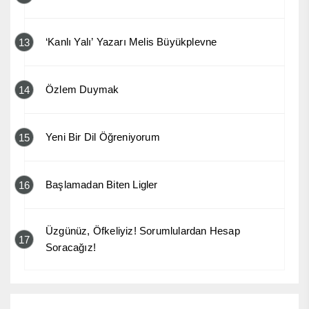
‘Kanlı Yalı’ Yazarı Melis Büyükplevne
13
Özlem Duymak
14
Yeni Bir Dil Öğreniyorum
15
Başlamadan Biten Ligler
16
Üzgünüz, Öfkeliyiz! Sorumlulardan Hesap
17
Soracağız!