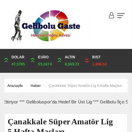
DOLAR
ONS
EURO
ALTIN
ALTIN
ÇEYREK
BIST
CUMHURİYET
47,5765
4,293,56
55,1074
6,569,72
6,569,72
10,741,50
1.696,53
42,969,00
Anasayfa
Haber
Çanakkale Süper Amatör Lig 5.Hafta Maçları
yor *** Geliboluspor’da Hedef Bir Üst Lig *** Gelibolu İlçe Sağlık’t
Çanakkale Süper Amatör Lig
5.Hafta Maçları