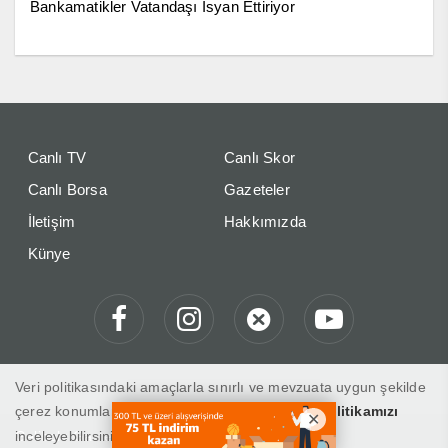
Bankamatikler Vatandaşı İsyan Ettiriyor
Canlı TV
Canlı Skor
Canlı Borsa
Gazeteler
İletişim
Hakkımızda
Künye
Veri politikasındaki amaçlarla sınırlı ve mevzuata uygun şekilde
çerez konumlandırmaktayız. Detaylar için
veri politikamızı
inceleyebilirsiniz.
Gelibolu Gaste "Haberin Doğru Adresi"