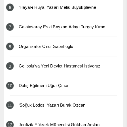
‘Hayal-i Rüya’ Yazarı Melis Büyükplevne
6
Galatasaray Eski Başkan Adayı Turgay Kıran
7
Organizatör Onur Sabırlıoğlu
8
Gelibolu’ya Yeni Devlet Hastanesi İstiyoruz
9
Dalış Eğitmeni Uğur Çınar
10
‘Soğuk Lodos’ Yazarı Burak Özcan
11
Jeofizik Yüksek Mühendisi Gökhan Arslan
12